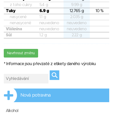
z toho cukry
5.4 g
9.99 g
Tuky
6.9 g
12.765 g
10 %
nasycené
1.1 g
2.035 g
nenasycené
neuvedeno
neuvedeno
Vláknina
neuvedeno
neuvedeno
Sůl
1.2 g
2.22 g
Navrhnout změnu
* Informace jsou převzaté z etikety daného výrobku
Nová potravina
Alkohol