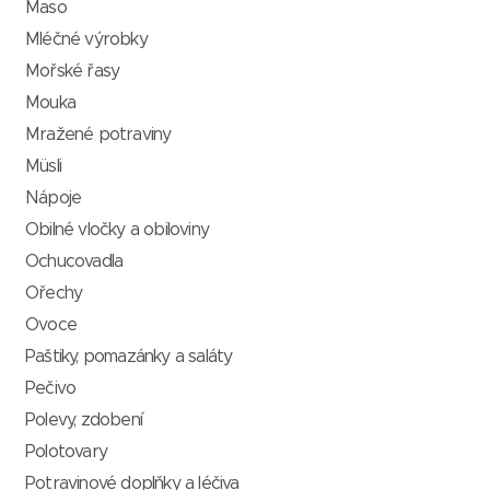
Maso
Mléčné výrobky
Mořské řasy
Mouka
Mražené potraviny
Müsli
Nápoje
Obilné vločky a obiloviny
Ochucovadla
Ořechy
Ovoce
Paštiky, pomazánky a saláty
Pečivo
Polevy, zdobení
Polotovary
Potravinové doplňky a léčiva