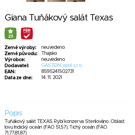
Giana Tuňákový salát Texas
23
neuvedeno
Země výroby:
Thajsko
Země původu:
neuvedeno
Výrobce:
GASTON, spol. s.r.o.
Dodavatel:
8595241502731
EAN:
14. 11. 2021
Data ze dne:
Popis
Tuňákový salát TEXAS. Rybí konzerva. Sterilováno. Oblast
lovu Indický oceán (FAO 51,57), Tichý oceán (FAO
71,77,81,87)