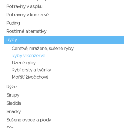
Potraviny v aspiku
Potraviny v konzervě
Puding
Rostlinné alternativy
Ryby
Čerstvé, mražené, sušené ryby
Ryby v konzervě
Uzené ryby
Rybí prsty a tyčinky
Mořští živočichové
Rýže
Sirupy
Sladidla
Snacky
Sušené ovoce a plody