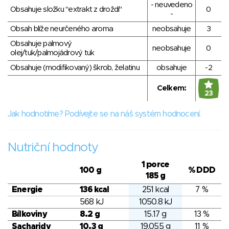
- neuvedeno
Obsahuje složku "extrakt z droždí"
0
-
Obsah blíže neurčeného aroma
neobsahuje
3
Obsahuje palmový
neobsahuje
0
olej/tuk/palmojádrový tuk
Obsahuje (modifikovaný) škrob, želatinu
obsahuje
-2
Celkem:
23
Jak hodnotíme? Podívejte se na náš systém hodnocení.
Nutriční hodnoty
1 porce
100 g
% DDD
185 g
Energie
136 kcal
251 kcal
7 %
568 kJ
1050.8 kJ
Bílkoviny
8.2 g
15.17 g
13 %
Sacharidy
10.3 g
19.055 g
11 %