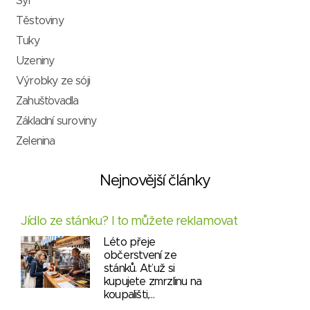
Sýr
Těstoviny
Tuky
Uzeniny
Výrobky ze sóji
Zahušťovadla
Základní suroviny
Zelenina
Nejnovější články
Jídlo ze stánku? I to můžete reklamovat
Léto přeje
občerstvení ze
stánků. Ať už si
kupujete zmrzlinu na
koupališti,…