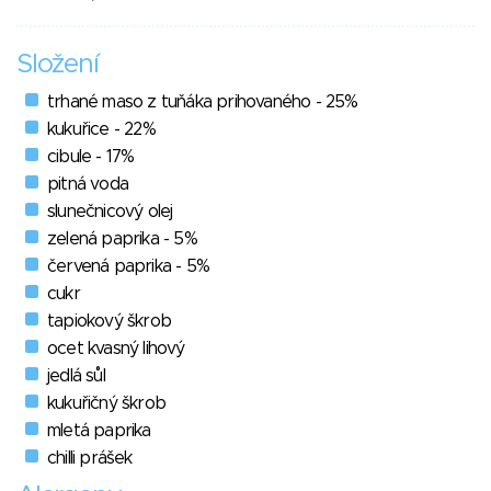
Složení
trhané maso z tuňáka prihovaného - 25%
kukuřice - 22%
cibule - 17%
pitná voda
slunečnicový olej
zelená paprika - 5%
červená paprika - 5%
cukr
tapiokový škrob
ocet kvasný lihový
jedlá sůl
kukuřičný škrob
mletá paprika
chilli prášek