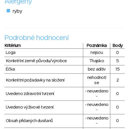
Alergeny
ryby
Podrobné hodnocení
Kritérium
Poznámka
Body
Loga
nejsou
0
Konkrétní země původu/výrobce
Thajsko
5
Éčka
bez aditiv
15
nehodnotí
Konkrétní požadavky na složení
2
se
- neuvedeno
Uvedeno zdravotní tvrzení
0
-
- neuvedeno
Uvedeno výživové tvrzení
0
-
- neuvedeno
Obsah přidaných dusitanů
0
-