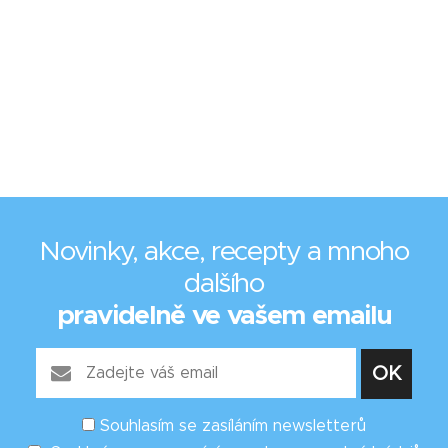
Novinky, akce, recepty a mnoho
dalšího
pravidelně ve vašem emailu
Souhlasím se zasíláním newsletterů