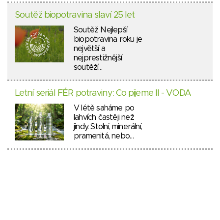
Soutěž biopotravina slaví 25 let
Soutěž Nejlepší
biopotravina roku je
největší a
nejprestižnější
soutěží…
Letní seriál FÉR potraviny: Co pijeme II - VODA
V létě saháme po
lahvích častěji než
jindy. Stolní, minerální,
pramenitá, nebo…