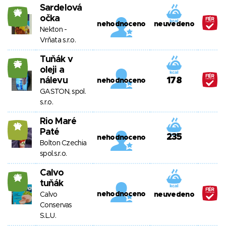
Sardelová
25
očka
nehodnoceno
neuvedeno
Nekton -
Vrňata s.r.o.
Tuňák v
25
oleji a
nálevu
178
nehodnoceno
GASTON, spol.
s.r.o.
Rio Maré
10
Paté
235
nehodnoceno
Bolton Czechia
spol.s.r.o.
Calvo
25
tuňák
nehodnoceno
Calvo
neuvedeno
Conservas
S.L.U.