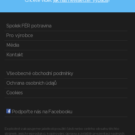
Chcete vidět
jak náš newsletter vypadá
?
Spolek FÉR potravina
Pro výrobce
Média
Kontakt
Všeobecné obchodní podmínky
Ochrana osobních údajů
Cookies
Podpořte nás na Facebooku
Explicitně zakazujeme jakékoli použití části nebo celého obsahu těchto
stránek, jejich reprodukci, kopírování, úpravu a zvláště prezentaci na jiných