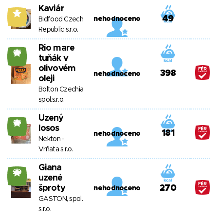
Kaviár
5
49
nehodnoceno
Bidfood Czech
Republic s.r.o.
Rio mare
25
tuňák v
olivovém
398
nehodnoceno
oleji
Bolton Czechia
spol.s.r.o.
Uzený
25
losos
181
nehodnoceno
Nekton -
Vrňata s.r.o.
Giana
20
uzené
šproty
270
nehodnoceno
GASTON, spol.
s.r.o.