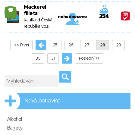
Mackerel
25
fillets
354
nehodnoceno
Kaufland Česká
republika v.o.s.
<< První
25
26
27
28
29
30
31
Poslední >>
Nová potravina
Alkohol
Bagety