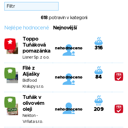
618
potravin v kategorii
Nejlépe hodnocené
Nejnovější
Toppo
-3
Tuňáková
316
nehodnoceno
pomazánka
Lisner Sp. z o.o.
Filé z
26
Aljašky
84
nehodnoceno
Bidfood
Kralupy s.r.o.
Tuňák v
23
olivovém
oleji
209
nehodnoceno
Nekton -
Vrňata s.r.o.