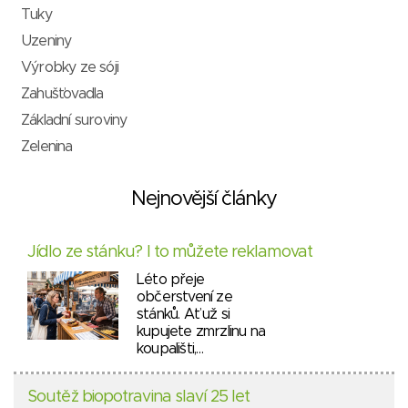
Tuky
Uzeniny
Výrobky ze sóji
Zahušťovadla
Základní suroviny
Zelenina
Nejnovější články
Jídlo ze stánku? I to můžete reklamovat
Léto přeje
občerstvení ze
stánků. Ať už si
kupujete zmrzlinu na
koupališti,…
Soutěž biopotravina slaví 25 let