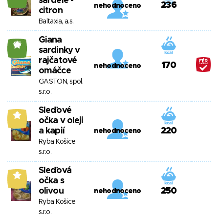
sardele -
236
nehodnoceno
citron
Baltaxia, a.s.
Giana
25
sardinky v
rajčatové
170
nehodnoceno
omáčce
GASTON, spol.
s.r.o.
Sleďové
5
očka v oleji
a kapií
220
nehodnoceno
Ryba Košice
s.r.o.
Sleďová
5
očka s
olivou
250
nehodnoceno
Ryba Košice
s.r.o.