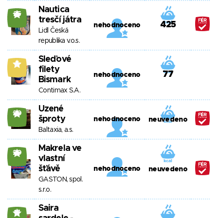
Nautica
25
tresčí játra
425
nehodnoceno
Lidl Česká
republika v.o.s.
Sleďové
5
filety
77
nehodnoceno
Bismark
Contimax S.A.
Uzené
20
šproty
nehodnoceno
neuvedeno
Baltaxia, a.s.
Makrela ve
20
vlastní
šťávě
nehodnoceno
neuvedeno
GASTON, spol.
s.r.o.
Saira
17