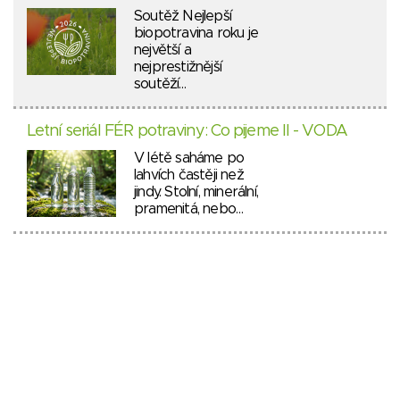
Soutěž Nejlepší
biopotravina roku je
největší a
nejprestižnější
soutěží…
Letní seriál FÉR potraviny: Co pijeme II - VODA
V létě saháme po
lahvích častěji než
jindy. Stolní, minerální,
pramenitá, nebo…