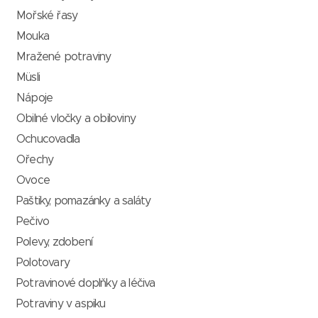
Mořské řasy
Mouka
Mražené potraviny
Müsli
Nápoje
Obilné vločky a obiloviny
Ochucovadla
Ořechy
Ovoce
Paštiky, pomazánky a saláty
Pečivo
Polevy, zdobení
Polotovary
Potravinové doplňky a léčiva
Potraviny v aspiku