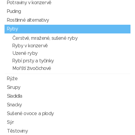
Potraviny v konzervě
Puding
Rostlinné alternativy
Ryby
Čerstvé, mražené, sušené ryby
Ryby v konzervě
Uzené ryby
Rybí prsty a tyčinky
Mořští živočichové
Rýže
Sirupy
Sladidla
Snacky
Sušené ovoce a plody
Sýr
Těstoviny