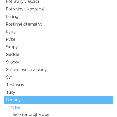
Potraviny v aspiku
Potraviny v konzervě
Puding
Rostlinné alternativy
Ryby
Rýže
Sirupy
Sladidla
Snacky
Sušené ovoce a plody
Sýr
Těstoviny
Tuky
Uzeniny
Salám
Tlačenka, prejt a ovar