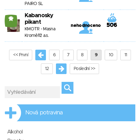
PAIRO SL
Kabanosky
18
pikant
506
nehodnoceno
KMOTR - Masna
Kroměříž a.s.
<< První
6
7
8
9
10
11
12
Poslední >>
Nová potravina
Alkohol