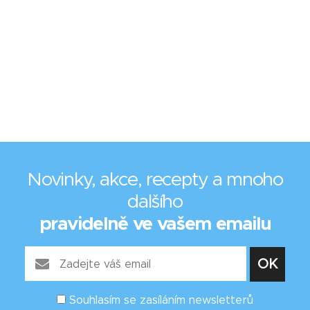
Novinky, akce, recepty a mnoho
dalšího
pravidelně ve vašem emailu
Souhlasím se zasíláním newsletterů