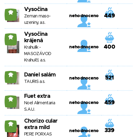
Vysočina
19
449
nehodnoceno
Zeman maso-
uzeniny, a.s.
Vysočina
19
krájená
400
nehodnoceno
Krahulík -
MASOZÁVOD
Krahulčí, a.s.
Daniel salám
18
521
nehodnoceno
TAURIS a.s.
Fuet extra
18
459
nehodnoceno
Noel Alimentaria
S.A.U.
Chorizo cular
18
extra mild
339
nehodnoceno
PERE PORXAS