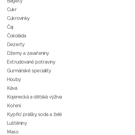
Bagety
Cukr
Cukrovinky
Čaj
Čokoláda
Dezerty
Džemy a zavařeniny
Extrudované potraviny
Gurmánské speciality
Houby
Káva
Kojenecká a dětská výživa
Koření
Kypřící prášky, soda a želé
Luštěniny
Maso