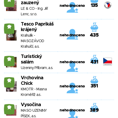
zauzený
135
nehodnoceno
LE & CO - Ing. Jiří
Lenc, s.r.o.
Tesco Paprikáš
19
krájený
435
nehodnoceno
Krahulík -
MASOZÁVOD
Krahulčí, a.s.
Turistický
19
salám
431
nehodnoceno
Uzeniny Příbram, a.s.
Vrchovina
19
Chick
351
nehodnoceno
KMOTR - Masna
Kroměříž a.s.
Vysočina
19
389
nehodnoceno
MASO UZENINY
PÍSEK, a.s.