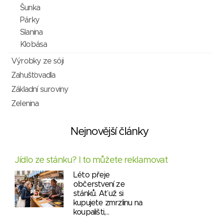
Šunka
Párky
Slanina
Klobása
Výrobky ze sóji
Zahušťovadla
Základní suroviny
Zelenina
Nejnovější články
Jídlo ze stánku? I to můžete reklamovat
Léto přeje
občerstvení ze
stánků. Ať už si
kupujete zmrzlinu na
koupališti,…