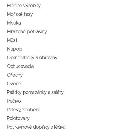
Mléčné výrobky
Mořské řasy
Mouka
Mražené potraviny
Müsli
Nápoje
Obilné vločky a obiloviny
Ochucovadla
Ořechy
Ovoce
Paštiky, pomazánky a saláty
Pečivo
Polevy, zdobení
Polotovary
Potravinové doplňky a léčiva