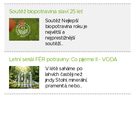
Soutěž biopotravina slaví 25 let
Soutěž Nejlepší
biopotravina roku je
největší a
nejprestižnější
soutěží…
Letní seriál FÉR potraviny: Co pijeme II - VODA
V létě saháme po
lahvích častěji než
jindy. Stolní, minerální,
pramenitá, nebo…