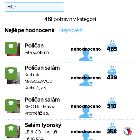
419
potravin v kategorii
Nejlépe hodnocené
Nejnovější
Poličan
19
465
nehodnoceno
Billa spol.s.r.o.
Poličan salám
19
Krahulík -
439
nehodnoceno
MASOZÁVOD
Krahulčí, a.s.
Poličan salám
19
510
nehodnoceno
KMOTR - Masna
Kroměříž a.s.
Salám lyonský
19
258
nehodnoceno
LE & CO - Ing. Jiří
Lenc, s.r.o.