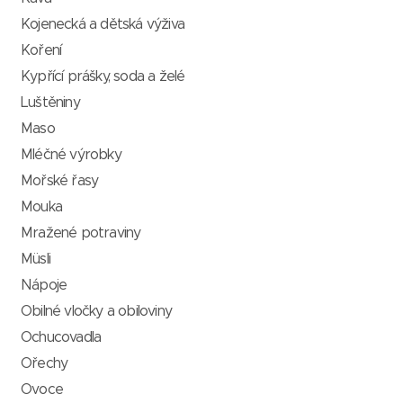
Kojenecká a dětská výživa
Koření
Kypřící prášky, soda a želé
Luštěniny
Maso
Mléčné výrobky
Mořské řasy
Mouka
Mražené potraviny
Müsli
Nápoje
Obilné vločky a obiloviny
Ochucovadla
Ořechy
Ovoce