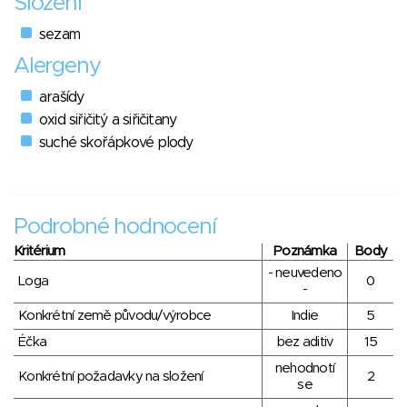
Složení
sezam
Alergeny
arašídy
oxid siřičitý a siřičitany
suché skořápkové plody
Podrobné hodnocení
Kritérium
Poznámka
Body
- neuvedeno
Loga
0
-
Konkrétní země původu/výrobce
Indie
5
Éčka
bez aditiv
15
nehodnotí
Konkrétní požadavky na složení
2
se