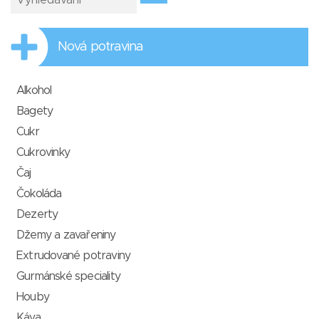
Nová potravina
Alkohol
Bagety
Cukr
Cukrovinky
Čaj
Čokoláda
Dezerty
Džemy a zavařeniny
Extrudované potraviny
Gurmánské speciality
Houby
Káva