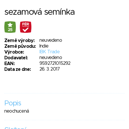
sezamová semínka
25
neuvedeno
Země výroby:
Indie
Země původu:
IBK Trade
Výrobce:
neuvedeno
Dodavatel:
9592721015292
EAN:
26. 3. 2017
Data ze dne:
Popis
neochucená