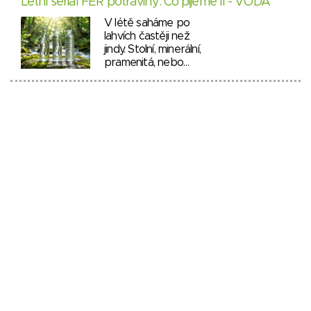
Letní seriál FÉR potraviny: Co pijeme II - VODA
V létě saháme po
lahvích častěji než
jindy. Stolní, minerální,
pramenitá, nebo…