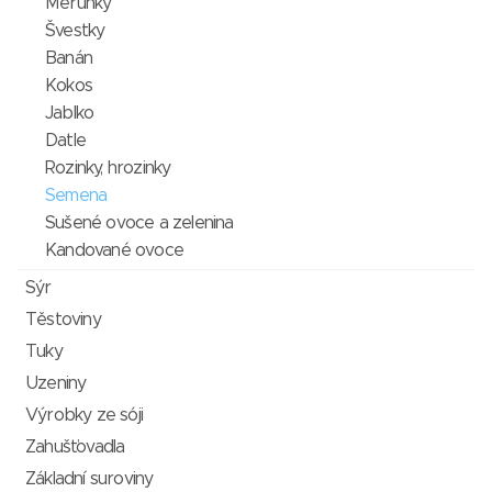
Meruňky
Švestky
Banán
Kokos
Jablko
Datle
Rozinky, hrozinky
Semena
Sušené ovoce a zelenina
Kandované ovoce
Sýr
Těstoviny
Tuky
Uzeniny
Výrobky ze sóji
Zahušťovadla
Základní suroviny