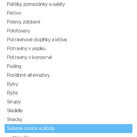
Paštiky, pomazánky a saláty
Pečivo
Polevy, zdobení
Polotovary
Potravinové doplňky a léčiva
Potraviny v aspiku
Potraviny v konzervě
Puding
Rostlinné alternativy
Ryby
Rýže
Sirupy
Sladidla
Snacky
Sušené ovoce a plody