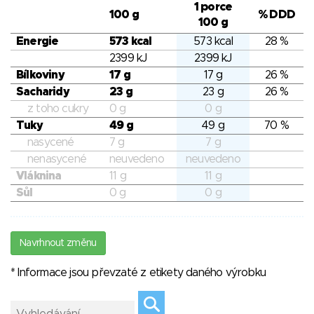
1 porce
100 g
% DDD
100 g
Energie
573 kcal
573 kcal
28 %
2399 kJ
2399 kJ
Bílkoviny
17 g
17 g
26 %
Sacharidy
23 g
23 g
26 %
z toho cukry
0 g
0 g
Tuky
49 g
49 g
70 %
nasycené
7 g
7 g
nenasycené
neuvedeno
neuvedeno
Vláknina
11 g
11 g
Sůl
0 g
0 g
Navrhnout změnu
* Informace jsou převzaté z etikety daného výrobku