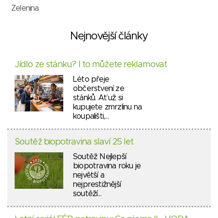
Zelenina
Nejnovější články
Jídlo ze stánku? I to můžete reklamovat
Léto přeje
občerstvení ze
stánků. Ať už si
kupujete zmrzlinu na
koupališti,…
Soutěž biopotravina slaví 25 let
Soutěž Nejlepší
biopotravina roku je
největší a
nejprestižnější
soutěží…