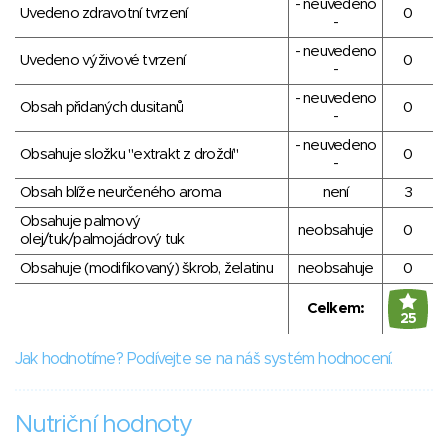
- neuvedeno
Uvedeno zdravotní tvrzení
0
-
- neuvedeno
Uvedeno výživové tvrzení
0
-
- neuvedeno
Obsah přidaných dusitanů
0
-
- neuvedeno
Obsahuje složku "extrakt z droždí"
0
-
Obsah blíže neurčeného aroma
není
3
Obsahuje palmový
neobsahuje
0
olej/tuk/palmojádrový tuk
Obsahuje (modifikovaný) škrob, želatinu
neobsahuje
0
Celkem:
25
Jak hodnotíme? Podívejte se na náš systém hodnocení.
Nutriční hodnoty