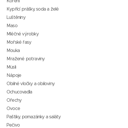
Koření
Kypřící prášky, soda a želé
Luštěniny
Maso
Mléčné výrobky
Mořské řasy
Mouka
Mražené potraviny
Müsli
Nápoje
Obilné vločky a obiloviny
Ochucovadla
Ořechy
Ovoce
Paštiky, pomazánky a saláty
Pečivo