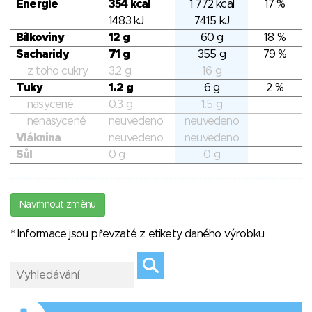
Energie
354 kcal
1 772 kcal
17 %
1483 kJ
7415 kJ
Bílkoviny
12 g
60 g
18 %
Sacharidy
71 g
355 g
79 %
z toho cukry
3.2 g
16 g
Tuky
1.2 g
6 g
2 %
nasycené
0.3 g
1.5 g
nenasycené
neuvedeno
neuvedeno
Vláknina
neuvedeno
neuvedeno
Sůl
0 g
0 g
Navrhnout změnu
* Informace jsou převzaté z etikety daného výrobku