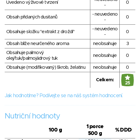
Uvedeno výživové tvrzení
0
-
- neuvedeno
Obsah přidaných dusitanů
0
-
- neuvedeno
Obsahuje složku "extrakt z droždí"
0
-
Obsah blíže neurčeného aroma
neobsahuje
3
Obsahuje palmový
neobsahuje
0
olej/tuk/palmojádrový tuk
Obsahuje (modifikovaný) škrob, želatinu
neobsahuje
0
Celkem:
25
Jak hodnotíme? Podívejte se na náš systém hodnocení.
Nutriční hodnoty
1 porce
100 g
% DDD
500 g