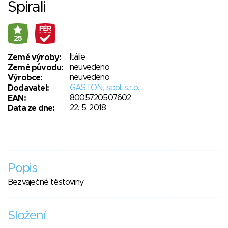
Spirali
25
Itálie
Země výroby:
neuvedeno
Země původu:
neuvedeno
Výrobce:
GASTON, spol. s.r.o.
Dodavatel:
8005720507602
EAN:
22. 5. 2018
Data ze dne:
Popis
Bezvaječné těstoviny
Složení