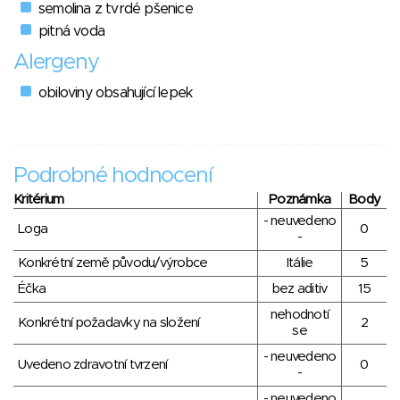
semolina z tvrdé pšenice
pitná voda
Alergeny
obiloviny obsahující lepek
Podrobné hodnocení
Kritérium
Poznámka
Body
- neuvedeno
Loga
0
-
Konkrétní země původu/výrobce
Itálie
5
Éčka
bez aditiv
15
nehodnotí
Konkrétní požadavky na složení
2
se
- neuvedeno
Uvedeno zdravotní tvrzení
0
-
- neuvedeno