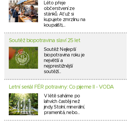
Léto přeje
občerstvení ze
stánků. Ať už si
kupujete zmrzlinu na
koupališti,…
Soutěž biopotravina slaví 25 let
Soutěž Nejlepší
biopotravina roku je
největší a
nejprestižnější
soutěží…
Letní seriál FÉR potraviny: Co pijeme II - VODA
V létě saháme po
lahvích častěji než
jindy. Stolní, minerální,
pramenitá, nebo…