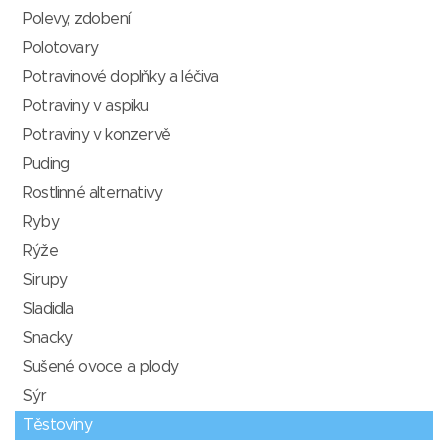
Polevy, zdobení
Polotovary
Potravinové doplňky a léčiva
Potraviny v aspiku
Potraviny v konzervě
Puding
Rostlinné alternativy
Ryby
Rýže
Sirupy
Sladidla
Snacky
Sušené ovoce a plody
Sýr
Těstoviny