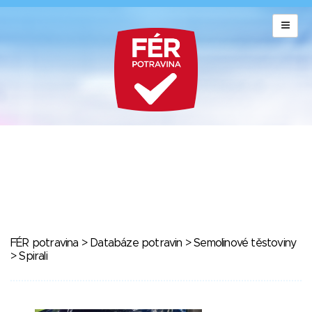
FÉR potravina
>
Databáze potravin
>
Semolinové těstoviny
> Spirali