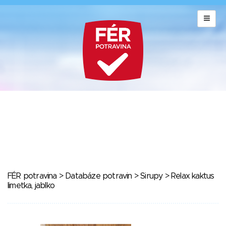
FÉR potravina
>
Databáze potravin
>
Sirupy
> Relax kaktus
limetka, jablko