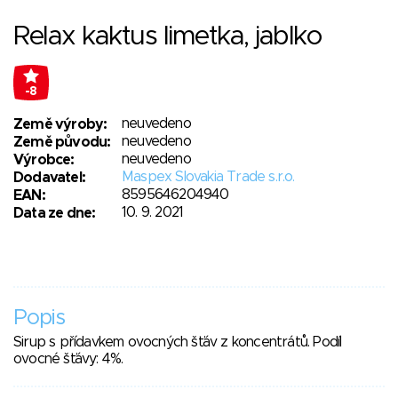
Relax kaktus limetka, jablko
-8
neuvedeno
Země výroby:
neuvedeno
Země původu:
neuvedeno
Výrobce:
Maspex Slovakia Trade s.r.o.
Dodavatel:
8595646204940
EAN:
10. 9. 2021
Data ze dne:
Popis
Sirup s přídavkem ovocných šťáv z koncentrátů. Podíl
ovocné šťávy: 4%.