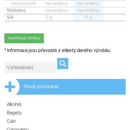
nenasycené
neuvedeno
neuvedeno
Vláknina
neuvedeno
neuvedeno
Sůl
0 g
0 g
Navrhnout změnu
* Informace jsou převzaté z etikety daného výrobku
Nová potravina
Alkohol
Bagety
Cukr
Cukrovinky