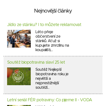
Nejnovější články
Jídlo ze stánku? I to můžete reklamovat
Léto přeje
občerstvení ze
stánků. Ať už si
kupujete zmrzlinu na
koupališti,…
Soutěž biopotravina slaví 25 let
Soutěž Nejlepší
biopotravina roku je
největší a
nejprestižnější
soutěží…
Letní seriál FÉR potraviny: Co pijeme II - VODA