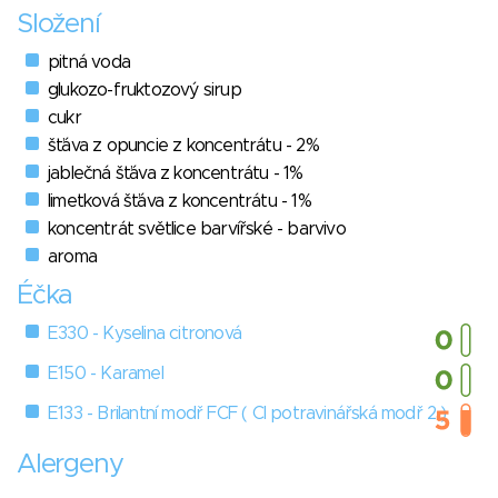
Složení
pitná voda
glukozo-fruktozový sirup
cukr
šťáva z opuncie z koncentrátu - 2%
jablečná šťáva z koncentrátu - 1%
limetková šťáva z koncentrátu - 1%
koncentrát světlice barvířské - barvivo
aroma
Éčka
E330 - Kyselina citronová
E150 - Karamel
E133 - Brilantní modř FCF ( Cl potravinářská modř 2 )
Alergeny