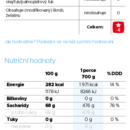
olej/tuk/palmojádrový tuk
Obsahuje (modifikovaný) škrob,
neobsahuje
0
želatinu
Celkem:
-8
Jak hodnotíme? Podívejte se na náš systém hodnocení.
Nutriční hodnoty
1 porce
100 g
% DDD
700 g
Energie
282 kcal
1 971 kcal
14 %
1178 kJ
8246 kJ
Bílkoviny
0 g
0 g
0 %
Sacharidy
68 g
476 g
76 %
z toho cukry
68 g
476 g
Tuky
0 g
0 g
0 %
nasycené
0 g
0 g