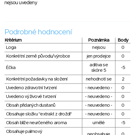
nejsou uvedeny
Podrobné hodnocení
Kritérium
Poznámka
Body
Loga
nejsou
0
Konkrétní země původu/výrobce
jen prodejce
0
aditiva se
Éčka
-5
skóre 5
Konkrétní požadavky na složení
nehodnotí se
2
Uvedeno zdravotní tvrzení
- neuvedeno -
0
Uvedeno výživové tvrzení
- neuvedeno -
0
Obsah přidaných dusitanů
- neuvedeno -
0
Obsahuje složku "extrakt z droždí"
- neuvedeno -
0
Obsah blíže neurčeného aroma
umělé
-5
Obsahuje palmový
neobsahuje
0