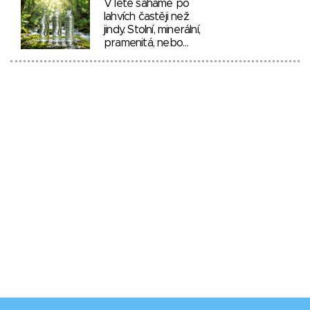
V létě saháme po
lahvích častěji než
jindy. Stolní, minerální,
pramenitá, nebo…