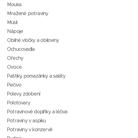
Mouka
Mražené potraviny
Müsli
Nápoje
Obilné vločky a obiloviny
Ochucovadla
Ořechy
Ovoce
Paštiky, pomazánky a saláty
Pečivo
Polevy, zdobení
Polotovary
Potravinové doplňky a léčiva
Potraviny v aspiku
Potraviny v konzervě