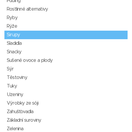
Puding
Rostlinné alternativy
Ryby
Rýže
Sirupy
Sladidla
Snacky
Sušené ovoce a plody
Sýr
Těstoviny
Tuky
Uzeniny
Výrobky ze sóji
Zahušťovadla
Základní suroviny
Zelenina