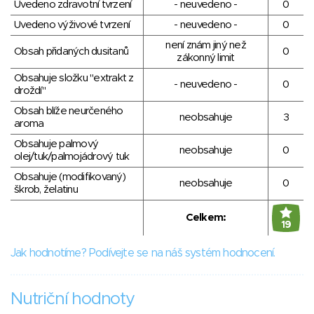
Uvedeno zdravotní tvrzení
- neuvedeno -
0
Uvedeno výživové tvrzení
- neuvedeno -
0
není znám jiný než
Obsah přidaných dusitanů
0
zákonný limit
Obsahuje složku "extrakt z
- neuvedeno -
0
droždí"
Obsah blíže neurčeného
neobsahuje
3
aroma
Obsahuje palmový
neobsahuje
0
olej/tuk/palmojádrový tuk
Obsahuje (modifikovaný)
neobsahuje
0
škrob, želatinu
Celkem:
19
Jak hodnotíme? Podívejte se na náš systém hodnocení.
Nutriční hodnoty