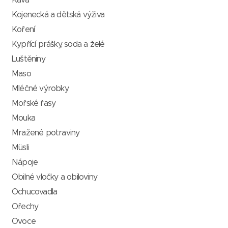
Káva
Kojenecká a dětská výživa
Koření
Kypřící prášky, soda a želé
Luštěniny
Maso
Mléčné výrobky
Mořské řasy
Mouka
Mražené potraviny
Müsli
Nápoje
Obilné vločky a obiloviny
Ochucovadla
Ořechy
Ovoce