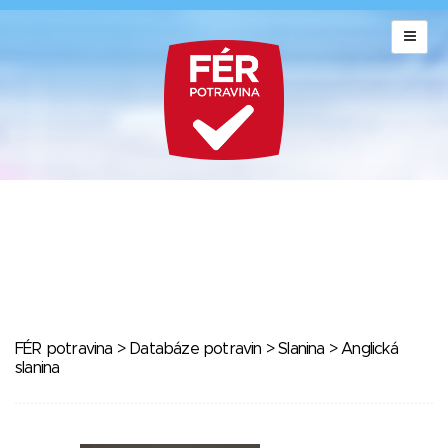
FÉR potravina
>
Databáze potravin
>
Slanina
> Anglická
slanina