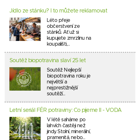
Jídlo ze stánku? I to můžete reklamovat
Léto přeje
občerstvení ze
stánků. Ať už si
kupujete zmrzlinu na
koupališti,…
Soutěž biopotravina slaví 25 let
Soutěž Nejlepší
biopotravina roku je
největší a
nejprestižnější
soutěží…
Letní seriál FÉR potraviny: Co pijeme II - VODA
V létě saháme po
lahvích častěji než
jindy. Stolní, minerální,
pramenitá, nebo…