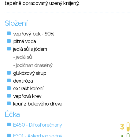
tepelně opracovaný, uzený, krájený.
Složení
vepřový bok - 90%
pitná voda
jedlá sůl s jódem
- jedlá sůl
- jodičnan draselný
glukózový sirup
dextróza
extrakt koření
vepřová krev
kouř z bukového dřeva
Éčka
E450 - Difosforečnany
E301 - Askorban sodný