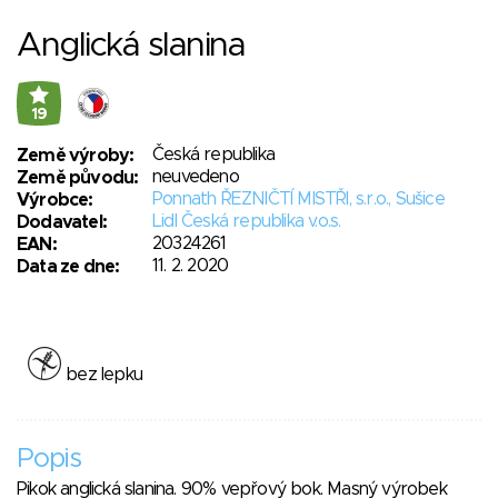
Anglická slanina
19
Česká republika
Země výroby:
neuvedeno
Země původu:
Ponnath ŘEZNIČTÍ MISTŘI, s.r.o., Sušice
Výrobce:
Lidl Česká republika v.o.s.
Dodavatel:
20324261
EAN:
11. 2. 2020
Data ze dne:
bez lepku
Popis
Pikok anglická slanina. 90% vepřový bok. Masný výrobek