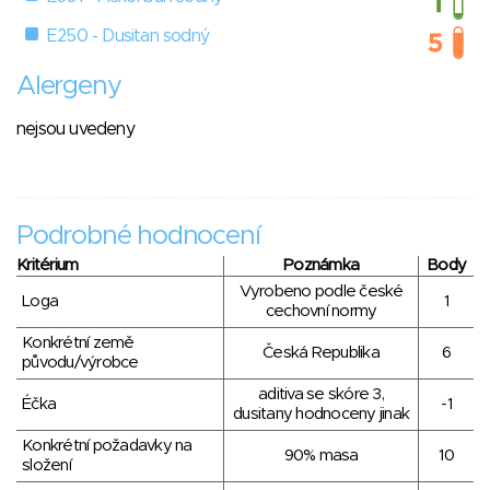
E250 - Dusitan sodný
Alergeny
nejsou uvedeny
Podrobné hodnocení
Kritérium
Poznámka
Body
Vyrobeno podle české
Loga
1
cechovní normy
Konkrétní země
Česká Republika
6
původu/výrobce
aditiva se skóre 3,
Éčka
-1
dusitany hodnoceny jinak
Konkrétní požadavky na
90% masa
10
složení