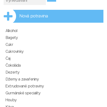
Nová potravina
Alkohol
Bagety
Cukr
Cukrovinky
Čaj
Čokoláda
Dezerty
Džemy a zavařeniny
Extrudované potraviny
Gurmánské speciality
Houby