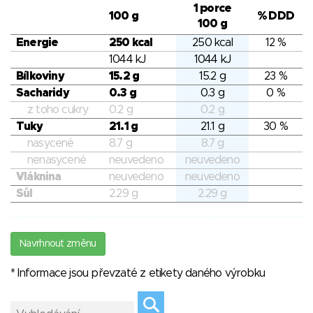
1 porce
100 g
% DDD
100 g
Energie
250 kcal
250 kcal
12 %
1044 kJ
1044 kJ
Bílkoviny
15.2 g
15.2 g
23 %
Sacharidy
0.3 g
0.3 g
0 %
z toho cukry
0.2 g
0.2 g
Tuky
21.1 g
21.1 g
30 %
nasycené
8.7 g
8.7 g
nenasycené
neuvedeno
neuvedeno
Vláknina
neuvedeno
neuvedeno
Sůl
2.29 g
2.29 g
Navrhnout změnu
* Informace jsou převzaté z etikety daného výrobku