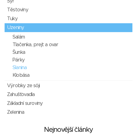
Sýr
Těstoviny
Tuky
Uzeniny
Salám
Tlačenka, prejt a ovar
Šunka
Párky
Slanina
Klobása
Výrobky ze sóji
Zahušťovadla
Základní suroviny
Zelenina
Nejnovější články