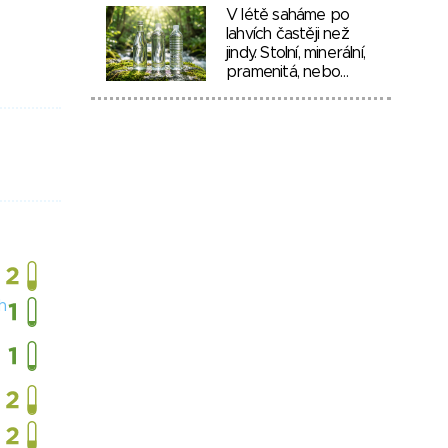
V létě saháme po
lahvích častěji než
jindy. Stolní, minerální,
pramenitá, nebo…
h