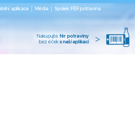
bilní aplikace
Média
Spolek FÉR potravina
Nakupujte
fér potraviny
>
bez éček
s naší aplikací