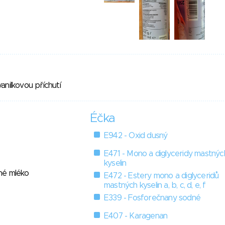
anilkovou příchutí
Éčka
E942 - Oxid dusný
E471 - Mono a diglyceridy mastnýc
kyselin
né mléko
E472 - Estery mono a diglyceridů
mastných kyselin a, b, c, d, e, f
E339 - Fosforečnany sodné
E407 - Karagenan