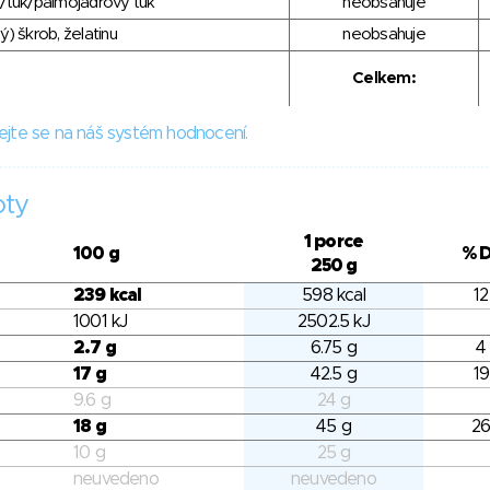
/tuk/palmojádrový tuk
neobsahuje
) škrob, želatinu
neobsahuje
Celkem:
ejte se na náš systém hodnocení.
oty
1 porce
100 g
% 
250 g
239 kcal
598 kcal
12
1001 kJ
2502.5 kJ
2.7 g
6.75 g
4
17 g
42.5 g
19
9.6 g
24 g
18 g
45 g
26
10 g
25 g
neuvedeno
neuvedeno