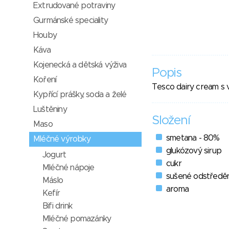
Extrudované potraviny
Gurmánské speciality
Houby
Káva
Kojenecká a dětská výživa
Popis
Koření
Tesco dairy cream s v
Kypřící prášky, soda a želé
Luštěniny
Složení
Maso
smetana - 80%
Mléčné výrobky
glukózový sirup
Jogurt
cukr
Mléčné nápoje
sušené odstředě
Máslo
aroma
Kefír
Bifi drink
Mléčné pomazánky