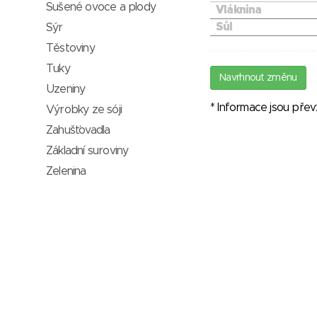
Sušené ovoce a plody
Vláknina
Sůl
Sýr
Těstoviny
Tuky
Navrhnout změnu
Uzeniny
* Informace jsou pře
Výrobky ze sóji
Zahušťovadla
Základní suroviny
Zelenina