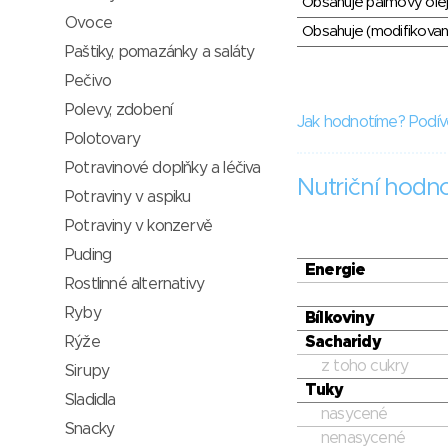
Obsahuje palmový olej
Ovoce
Obsahuje (modifikovaný
Paštiky, pomazánky a saláty
Pečivo
Polevy, zdobení
Jak hodnotíme? Podív
Polotovary
Potravinové doplňky a léčiva
Nutriční hodn
Potraviny v aspiku
Potraviny v konzervě
Puding
Energie
Rostlinné alternativy
Ryby
Bílkoviny
Rýže
Sacharidy
z toho cukry
Sirupy
Tuky
Sladidla
nasycené
Snacky
nenasycené