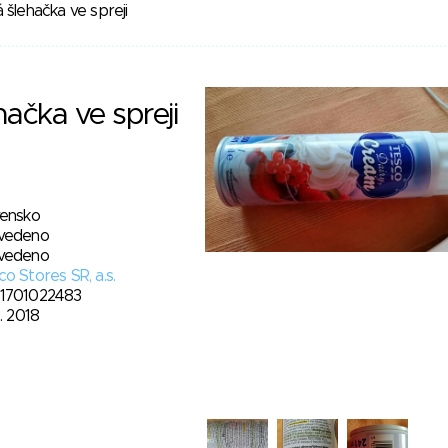
 šlehačka ve spreji
hačka ve spreji
vensko
vedeno
vedeno
o Stores SR, a.s.
1701022483
4. 2018