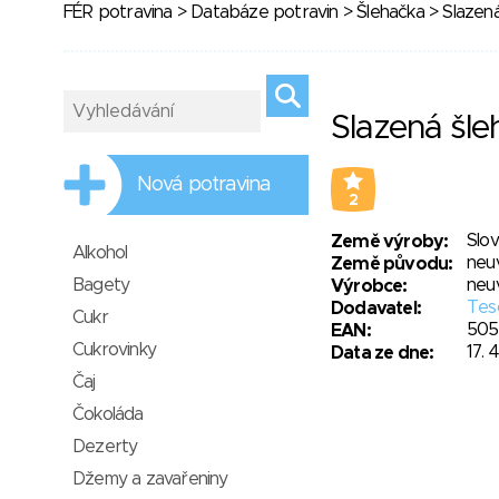
FÉR potravina
>
Databáze potravin
>
Šlehačka
> Slazená
Slazená šle
Nová potravina
2
Slo
Země výroby:
Alkohol
neu
Země původu:
Bagety
neu
Výrobce:
Tesc
Dodavatel:
Cukr
505
EAN:
Cukrovinky
17. 
Data ze dne:
Čaj
Čokoláda
Dezerty
Džemy a zavařeniny