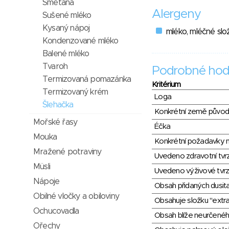
Smetana
Alergeny
Sušené mléko
Kysaný nápoj
mléko, mléčné slo
Kondenzované mléko
Balené mléko
Tvaroh
Podrobné hod
Termizovaná pomazánka
Kritérium
Termizovaný krém
Loga
Šlehačka
Konkrétní země půvo
Mořské řasy
Éčka
Mouka
Konkrétní požadavky n
Mražené potraviny
Uvedeno zdravotní tvr
Müsli
Uvedeno výživové tvrz
Nápoje
Obsah přidaných dusit
Obilné vločky a obiloviny
Obsahuje složku "extra
Ochucovadla
Obsah blíže neurčené
Ořechy