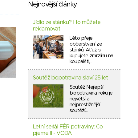
Nejnovější články
Jídlo ze stánku? I to můžete
reklamovat
Léto přeje
občerstvení ze
stánků. Ať už si
kupujete zmrzlinu na
koupališti,…
Soutěž biopotravina slaví 25 let
Soutěž Nejlepší
biopotravina roku je
největší a
nejprestižnější
soutěží…
Letní seriál FÉR potraviny: Co
pijeme II - VODA