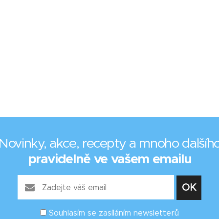
Novinky, akce, recepty a mnoho dalšíh
pravidelně ve vašem emailu
Souhlasím se zasíláním newsletterů