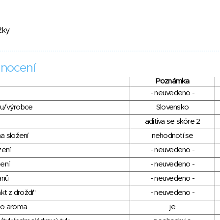
žky
nocení
Poznámka
- neuvedeno -
du/výrobce
Slovensko
aditiva se skóre 2
a složení
nehodnotí se
zení
- neuvedeno -
ení
- neuvedeno -
anů
- neuvedeno -
kt z droždí"
- neuvedeno -
ho aroma
je