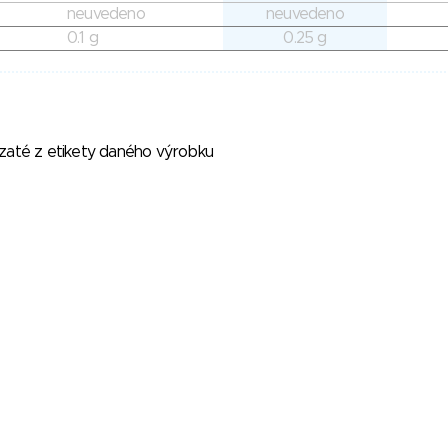
neuvedeno
neuvedeno
0.1 g
0.25 g
vzaté z etikety daného výrobku