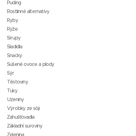
Puding
Rostlinné alternativy
Ryby
Rýže
Sirupy
Sladidla
Snacky
Sušené ovoce a plody
Sýr
Těstoviny
Tuky
Uzeniny
Výrobky ze sóji
Zahušťovadla
Základní suroviny
Zelenina