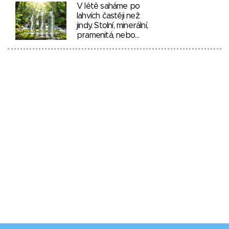
V létě saháme po
lahvích častěji než
jindy. Stolní, minerální,
pramenitá, nebo…