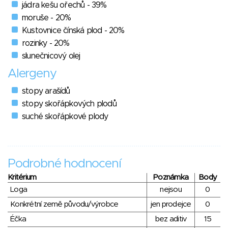
jádra kešu ořechů - 39%
moruše - 20%
Kustovnice čínská plod - 20%
rozinky - 20%
slunečnicový olej
Alergeny
stopy arašídů
stopy skořápkových plodů
suché skořápkové plody
Podrobné hodnocení
Kritérium
Poznámka
Body
Loga
nejsou
0
Konkrétní země původu/výrobce
jen prodejce
0
Éčka
bez aditiv
15