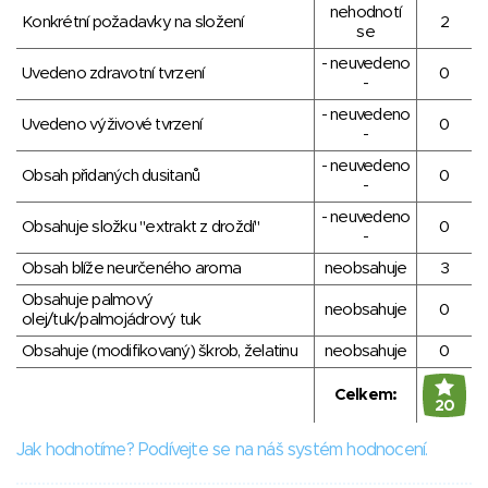
nehodnotí
Konkrétní požadavky na složení
2
se
- neuvedeno
Uvedeno zdravotní tvrzení
0
-
- neuvedeno
Uvedeno výživové tvrzení
0
-
- neuvedeno
Obsah přidaných dusitanů
0
-
- neuvedeno
Obsahuje složku "extrakt z droždí"
0
-
Obsah blíže neurčeného aroma
neobsahuje
3
Obsahuje palmový
neobsahuje
0
olej/tuk/palmojádrový tuk
Obsahuje (modifikovaný) škrob, želatinu
neobsahuje
0
Celkem:
20
Jak hodnotíme? Podívejte se na náš systém hodnocení.