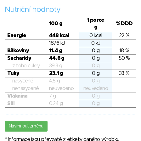
Nutriční hodnoty
1 porce
100 g
% DDD
g
Energie
448 kcal
0 kcal
22 %
1876 kJ
0 kJ
Bílkoviny
11.4 g
0 g
18 %
Sacharidy
44.6 g
0 g
50 %
z toho cukry
39.3 g
0 g
Tuky
23.1 g
0 g
33 %
nasycené
4.5 g
0 g
nenasycené
neuvedeno
neuvedeno
Vláknina
7 g
0 g
Sůl
0.24 g
0 g
Navrhnout změnu
* Informace jsou převzaté z etikety daného výrobku