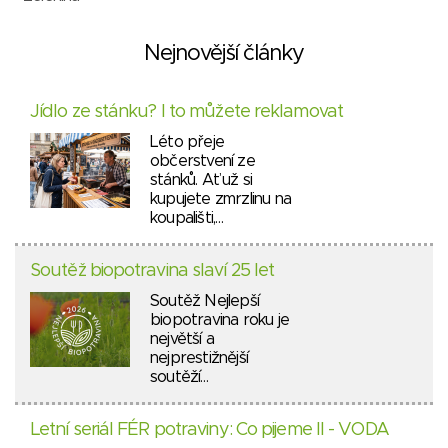
Nejnovější články
Jídlo ze stánku? I to můžete reklamovat
Léto přeje
občerstvení ze
stánků. Ať už si
kupujete zmrzlinu na
koupališti,…
Soutěž biopotravina slaví 25 let
Soutěž Nejlepší
biopotravina roku je
největší a
nejprestižnější
soutěží…
Letní seriál FÉR potraviny: Co pijeme II - VODA