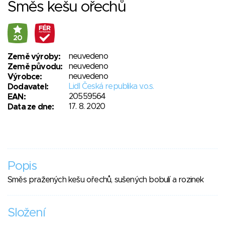
Směs kešu ořechů
20
neuvedeno
Země výroby:
neuvedeno
Země původu:
neuvedeno
Výrobce:
Lidl Česká republika v.o.s.
Dodavatel:
20559564
EAN:
17. 8. 2020
Data ze dne:
Popis
Směs pražených kešu ořechů, sušených bobulí a rozinek
Složení