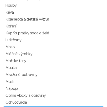
Houby
Káva
Kojenecká a dětská výživa
Koření
Kypřící prášky, soda a želé
Luštěniny
Maso
Mléčné výrobky
Mořské řasy
Mouka
Mražené potraviny
Müsli
Nápoje
Obilné vločky a obiloviny
Ochucovadla