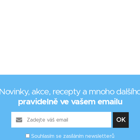
Novinky, akce, recepty a mnoho dalšíh
pravidelně ve vašem emailu
Souhlasím se zasíláním newsletterů