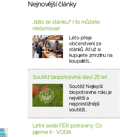
Nejnovější články
Jídlo ze stánku? I to můžete
reklamovat
Léto přeje
občerstvení ze
stánků. Ať už si
kupujete zmrzlinu na
koupališti,…
Soutěž biopotravina slaví 25 let
Soutěž Nejlepší
biopotravina roku je
největší a
nejprestižnější
soutěží…
Letní seriál FÉR potraviny: Co
pijeme II - VODA