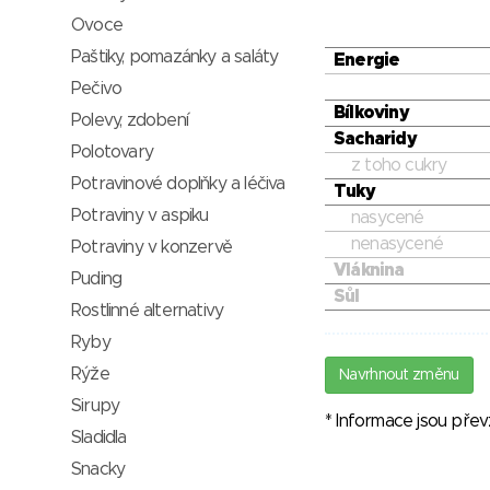
Ovoce
Paštiky, pomazánky a saláty
Energie
Pečivo
Bílkoviny
Polevy, zdobení
Sacharidy
Polotovary
z toho cukry
Potravinové doplňky a léčiva
Tuky
Potraviny v aspiku
nasycené
nenasycené
Potraviny v konzervě
Vláknina
Puding
Sůl
Rostlinné alternativy
Ryby
Rýže
Navrhnout změnu
Sirupy
* Informace jsou pře
Sladidla
Snacky