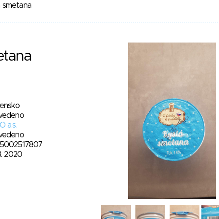
 smetana
etana
vensko
vedeno
 a.s.
vedeno
5002517807
3. 2020