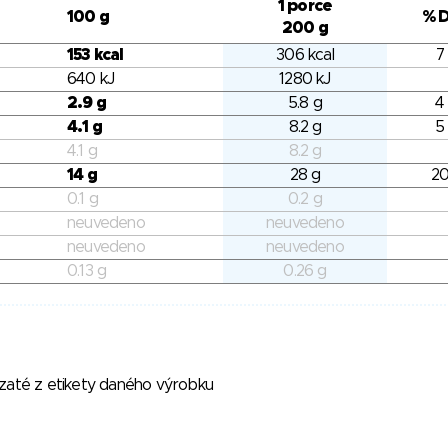
1 porce
100 g
% 
200 g
153 kcal
306 kcal
7
640 kJ
1280 kJ
2.9 g
5.8 g
4
4.1 g
8.2 g
5
4.1 g
8.2 g
14 g
28 g
20
0.1 g
0.2 g
neuvedeno
neuvedeno
neuvedeno
neuvedeno
0.13 g
0.26 g
vzaté z etikety daného výrobku