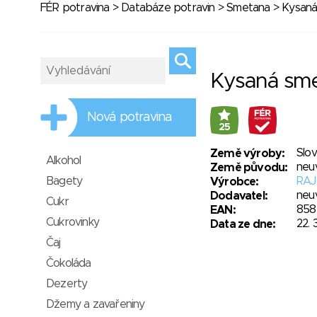
FÉR potravina
>
Databáze potravin
>
Smetana
> Kysaná
Kysaná sm
Nová potravina
25
Slo
Země výroby:
Alkohol
neu
Země původu:
Bagety
RAJO
Výrobce:
neu
Dodavatel:
Cukr
858
EAN:
Cukrovinky
22. 
Data ze dne:
Čaj
Čokoláda
Dezerty
Džemy a zavařeniny