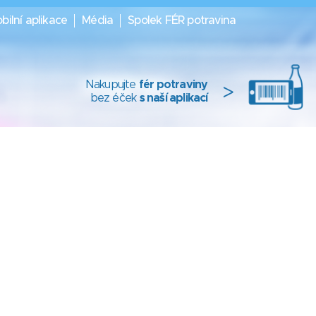
bilní aplikace
Média
Spolek FÉR potravina
Nakupujte
fér potraviny
>
bez éček
s naší aplikací