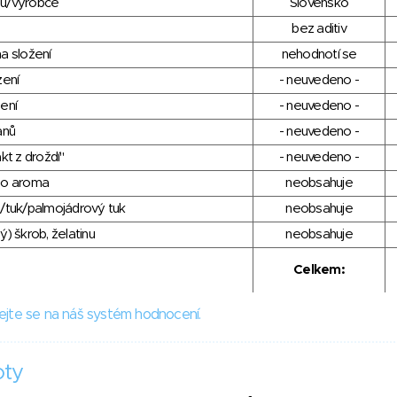
du/výrobce
Slovensko
bez aditiv
a složení
nehodnotí se
zení
- neuvedeno -
ení
- neuvedeno -
anů
- neuvedeno -
kt z droždí"
- neuvedeno -
ho aroma
neobsahuje
/tuk/palmojádrový tuk
neobsahuje
) škrob, želatinu
neobsahuje
Celkem:
ejte se na náš systém hodnocení.
oty