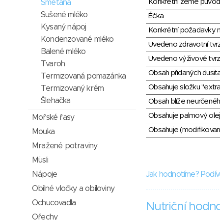
Konkrétní země půvo
Smetana
Sušené mléko
Éčka
Kysaný nápoj
Konkrétní požadavky n
Kondenzované mléko
Uvedeno zdravotní tvr
Balené mléko
Uvedeno výživové tvrz
Tvaroh
Obsah přidaných dusit
Termizovaná pomazánka
Obsahuje složku "extra
Termizovaný krém
Šlehačka
Obsah blíže neurčené
Obsahuje palmový olej
Mořské řasy
Obsahuje (modifikovaný
Mouka
Mražené potraviny
Müsli
Nápoje
Jak hodnotíme? Podív
Obilné vločky a obiloviny
Ochucovadla
Nutriční hodn
Ořechy