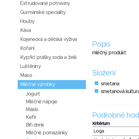
Extrudované potraviny
Gurmánské speciality
Houby
Káva
Kojenecká a dětská výživa
Popis
Koření
mléčný produkt
Kypřící prášky, soda a želé
Luštěniny
Složení
Maso
smetana
Mléčné výrobky
smetanová kultur
Jogurt
Mléčné nápoje
Máslo
Podrobné hod
Kefír
Kritérium
Bifi drink
Loga
Mléčné pomazánky