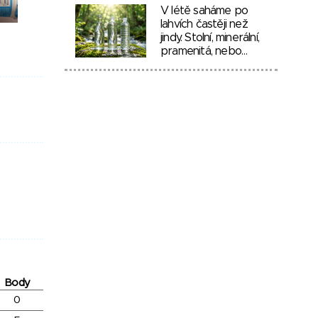
V létě saháme po
lahvích častěji než
jindy. Stolní, minerální,
pramenitá, nebo…
Body
0