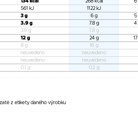
134 kcal
268 kcal
6
561 kJ
1122 kJ
3 g
6 g
5
3.9 g
7.8 g
4
3.9 g
7.8 g
12 g
24 g
17
8 g
16 g
neuvedeno
neuvedeno
neuvedeno
neuvedeno
0.1 g
0.2 g
vzaté z etikety daného výrobku