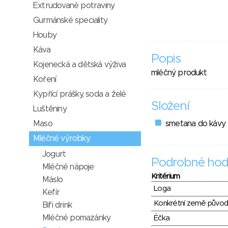
Extrudované potraviny
Gurmánské speciality
Houby
Káva
Popis
Kojenecká a dětská výživa
mléčný produkt
Koření
Kypřící prášky, soda a želé
Složení
Luštěniny
Maso
smetana do kávy
Mléčné výrobky
Jogurt
Podrobné hod
Mléčné nápoje
Kritérium
Máslo
Loga
Kefír
Konkrétní země půvo
Bifi drink
Mléčné pomazánky
Éčka