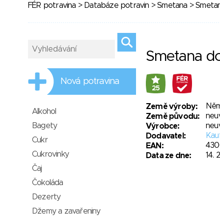
FÉR potravina
>
Databáze potravin
>
Smetana
> Smetan
Smetana do
Nová potravina
25
Něm
Země výroby:
Alkohol
neu
Země původu:
Bagety
neu
Výrobce:
Kauf
Dodavatel:
Cukr
430
EAN:
Cukrovinky
14. 
Data ze dne:
Čaj
Čokoláda
Dezerty
Džemy a zavařeniny