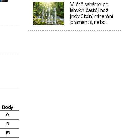
V létě saháme po
lahvích častěji než
jindy. Stolní, minerální,
pramenitá, nebo…
Body
0
5
15