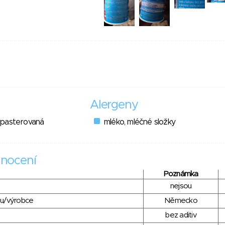
Alergeny
 pasterovaná
mléko, mléčné složky
nocení
Poznámka
nejsou
du/výrobce
Německo
bez aditiv