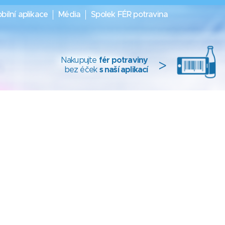
bilní aplikace
Média
Spolek FÉR potravina
Nakupujte
fér potraviny
>
bez éček
s naší aplikací