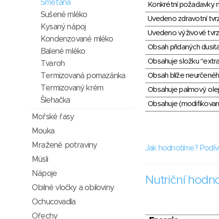
Smetana
Konkrétní požadavky n
Sušené mléko
Uvedeno zdravotní tvr
Kysaný nápoj
Uvedeno výživové tvrz
Kondenzované mléko
Obsah přidaných dusit
Balené mléko
Obsahuje složku "extra
Tvaroh
Termizovaná pomazánka
Obsah blíže neurčené
Termizovaný krém
Obsahuje palmový olej
Šlehačka
Obsahuje (modifikovaný
Mořské řasy
Mouka
Mražené potraviny
Jak hodnotíme? Podív
Müsli
Nápoje
Nutriční hodn
Obilné vločky a obiloviny
Ochucovadla
Ořechy