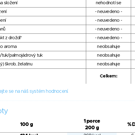
a složení
nehodnotí se
zení
- neuvedeno -
ení
- neuvedeno -
anů
- neuvedeno -
kt z droždí"
- neuvedeno -
ho aroma
neobsahuje
/tuk/palmojádrový tuk
neobsahuje
) škrob, želatinu
neobsahuje
Celkem:
ejte se na náš systém hodnocení.
oty
1 porce
100 g
% 
200 g