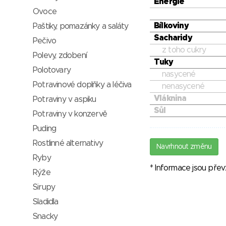
Energie
Ovoce
Bílkoviny
Paštiky, pomazánky a saláty
Sacharidy
Pečivo
z toho cukry
Polevy, zdobení
Tuky
Polotovary
nasycené
Potravinové doplňky a léčiva
nenasycené
Vláknina
Potraviny v aspiku
Sůl
Potraviny v konzervě
Puding
Rostlinné alternativy
Navrhnout změnu
Ryby
* Informace jsou pře
Rýže
Sirupy
Sladidla
Snacky