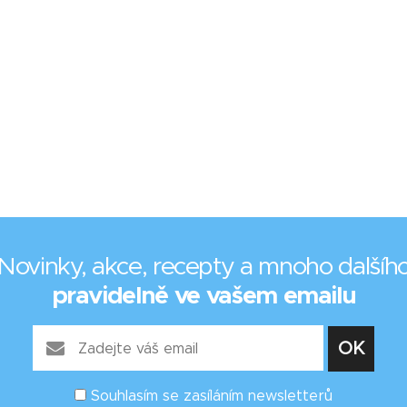
Novinky, akce, recepty a mnoho dalšíh
pravidelně ve vašem emailu
Souhlasím se zasíláním newsletterů