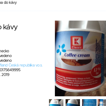
a do kávy
 kávy
ecko
vedeno
vedeno
land Česká republika v.o.s.
0175649995
2. 2019