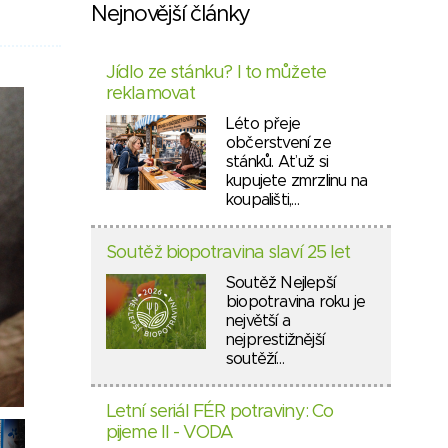
Nejnovější články
Jídlo ze stánku? I to můžete
reklamovat
Léto přeje
občerstvení ze
stánků. Ať už si
kupujete zmrzlinu na
koupališti,…
Soutěž biopotravina slaví 25 let
Soutěž Nejlepší
biopotravina roku je
největší a
nejprestižnější
soutěží…
Letní seriál FÉR potraviny: Co
pijeme II - VODA