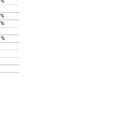
 %
 %
 %
 %