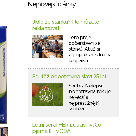
Nejnovější články
Jídlo ze stánku? I to můžete
reklamovat
Léto přeje
občerstvení ze
stánků. Ať už si
kupujete zmrzlinu na
koupališti,…
Soutěž biopotravina slaví 25 let
Soutěž Nejlepší
biopotravina roku je
největší a
nejprestižnější
soutěží…
Letní seriál FÉR potraviny: Co
pijeme II - VODA