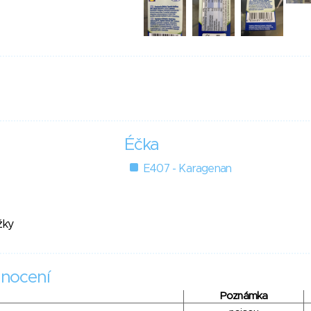
Éčka
E407 - Karagenan
žky
nocení
Poznámka