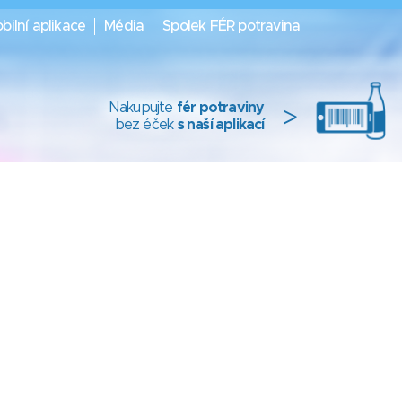
bilní aplikace
Média
Spolek FÉR potravina
Nakupujte
fér potraviny
>
bez éček
s naší aplikací