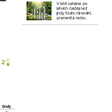
V létě saháme po
lahvích častěji než
jindy. Stolní, minerální,
pramenitá, nebo…
Body