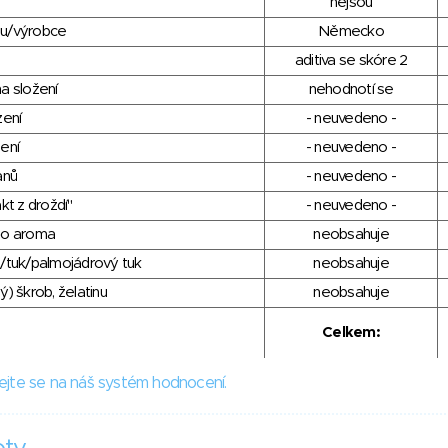
nejsou
du/výrobce
Německo
aditiva se skóre 2
a složení
nehodnotí se
zení
- neuvedeno -
ení
- neuvedeno -
anů
- neuvedeno -
kt z droždí"
- neuvedeno -
ho aroma
neobsahuje
/tuk/palmojádrový tuk
neobsahuje
) škrob, želatinu
neobsahuje
Celkem:
ejte se na náš systém hodnocení.