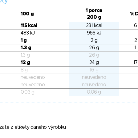
oty
1 porce
100 g
% 
200 g
115 kcal
231 kcal
6
483 kJ
966 kJ
1 g
2 g
2
1.3 g
2.6 g
1
1.3 g
2.6 g
12 g
24 g
17
8 g
16 g
neuvedeno
neuvedeno
neuvedeno
neuvedeno
0.03 g
0.06 g
vzaté z etikety daného výrobku