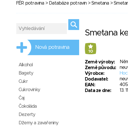
FÉR potravina
>
Databáze potravin
>
Smetana
> Smetan
Smetana ke
Nová potravina
10
Něm
Země výroby:
Alkohol
neu
Země původu:
Bagety
Hoc
Výrobce:
neu
Dodavatel:
Cukr
405
EAN:
Cukrovinky
13. 1
Data ze dne:
Čaj
Čokoláda
Dezerty
Džemy a zavařeniny