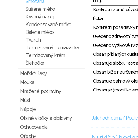
Loga
Smetana
Sušené mléko
Konkrétní země půvo
Kysaný nápoj
Éčka
Kondenzované mléko
Konkrétní požadavky n
Balené mléko
Uvedeno zdravotní tvr
Tvaroh
Uvedeno výživové tvrz
Termizovaná pomazánka
Obsah přidaných dusit
Termizovaný krém
Šlehačka
Obsahuje složku "extra
Obsah blíže neurčené
Mořské řasy
Obsahuje palmový olej
Mouka
Obsahuje (modifikovaný
Mražené potraviny
Müsli
Nápoje
Jak hodnotíme? Podív
Obilné vločky a obiloviny
Ochucovadla
Ořechy