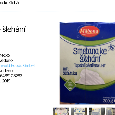
a ke šlehání
 šlehání
ecko
vedeno
hwald Foods GmbH
vedeno
6489108283
1. 2019