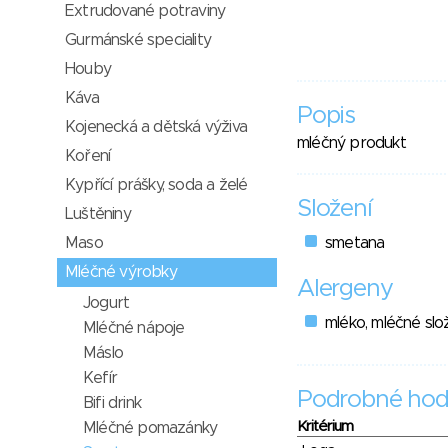
Extrudované potraviny
Gurmánské speciality
Houby
Káva
Popis
Kojenecká a dětská výživa
mléčný produkt
Koření
Kypřící prášky, soda a želé
Složení
Luštěniny
Maso
smetana
Mléčné výrobky
Alergeny
Jogurt
mléko, mléčné slo
Mléčné nápoje
Máslo
Kefír
Podrobné hod
Bifi drink
Kritérium
Mléčné pomazánky