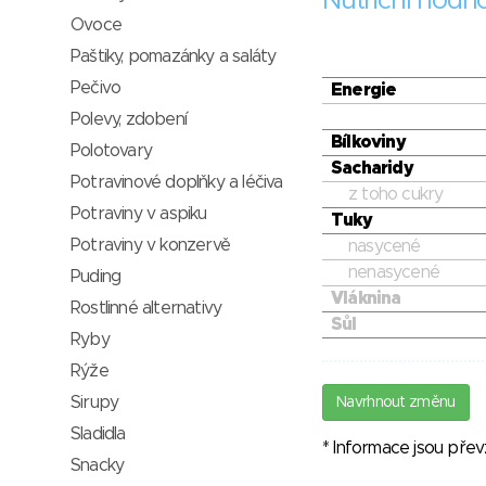
Nutriční hodn
Ovoce
Paštiky, pomazánky a saláty
Pečivo
Energie
Polevy, zdobení
Bílkoviny
Polotovary
Sacharidy
Potravinové doplňky a léčiva
z toho cukry
Potraviny v aspiku
Tuky
Potraviny v konzervě
nasycené
nenasycené
Puding
Vláknina
Rostlinné alternativy
Sůl
Ryby
Rýže
Sirupy
Navrhnout změnu
Sladidla
* Informace jsou pře
Snacky