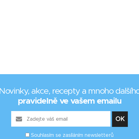
Novinky, akce, recepty a mnoho dalšíh
pravidelně ve vašem emailu
Souhlasím se zasíláním newsletterů