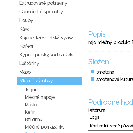
Extrudované potraviny
Gurmánské speciality
Houby
Káva
Popis
Kojenecká a dětská výživa
rajo, mléčný produkt
Koření
Kypřící prášky, soda a želé
Složení
Luštěniny
Maso
smetana
smetanová kultur
Mléčné výrobky
Jogurt
Mléčné nápoje
Podrobné hod
Máslo
Kritérium
Kefír
Loga
Bifi drink
Konkrétní země půvo
Mléčné pomazánky