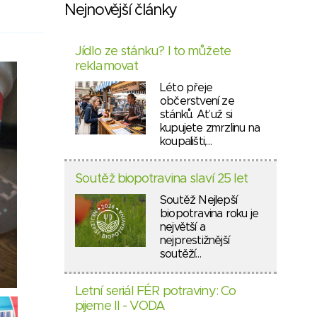
Nejnovější články
Jídlo ze stánku? I to můžete
reklamovat
Léto přeje
občerstvení ze
stánků. Ať už si
kupujete zmrzlinu na
koupališti,…
Soutěž biopotravina slaví 25 let
Soutěž Nejlepší
biopotravina roku je
největší a
nejprestižnější
soutěží…
Letní seriál FÉR potraviny: Co
pijeme II - VODA