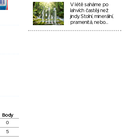
V létě saháme po
lahvích častěji než
jindy. Stolní, minerální,
pramenitá, nebo…
Body
0
5