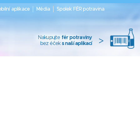
bilní aplikace
Média
Spolek FÉR potravina
Nakupujte
fér potraviny
>
bez éček
s naší aplikací