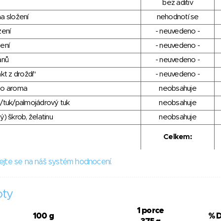
bez aditiv
a složení
nehodnotí se
zení
- neuvedeno -
ení
- neuvedeno -
anů
- neuvedeno -
kt z droždí"
- neuvedeno -
ho aroma
neobsahuje
/tuk/palmojádrový tuk
neobsahuje
) škrob, želatinu
neobsahuje
Celkem:
ejte se na náš systém hodnocení.
oty
1 porce
100 g
% 