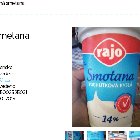
ná smetana
smetana
vensko
vedeno
 a.s.
vedeno
5002525031
10. 2019