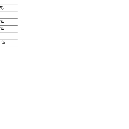
 %
 %
 %
 %