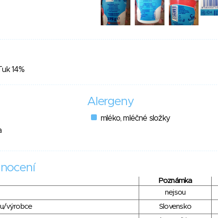
 Tuk 14%
Alergeny
mléko, mléčné složky
a
nocení
Poznámka
nejsou
du/výrobce
Slovensko