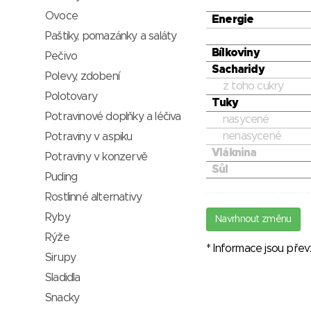
Ovoce
Energie
Paštiky, pomazánky a saláty
Bílkoviny
Pečivo
Sacharidy
Polevy, zdobení
z toho cukry
Polotovary
Tuky
Potravinové doplňky a léčiva
nasycené
nenasycené
Potraviny v aspiku
Vláknina
Potraviny v konzervě
Sůl
Puding
Rostlinné alternativy
Ryby
Navrhnout změnu
Rýže
* Informace jsou pře
Sirupy
Sladidla
Snacky