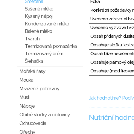
Smetana
Éčka
Sušené mléko
Konkrétní požadavky n
Kysaný nápoj
Uvedeno zdravotní tvr
Kondenzované mléko
Uvedeno výživové tvrz
Balené mléko
Obsah přidaných dusit
Tvaroh
Obsahuje složku "extra
Termizovaná pomazánka
Termizovaný krém
Obsah blíže neurčené
Šlehačka
Obsahuje palmový olej
Obsahuje (modifikovaný
Mořské řasy
Mouka
Mražené potraviny
Müsli
Jak hodnotíme? Podív
Nápoje
Obilné vločky a obiloviny
Nutriční hodn
Ochucovadla
Ořechy