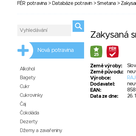
FÉR potravina
>
Databáze potravin
>
Smetana
> Zakysa
Zakysaná 
Nová potravina
25
Slo
Země výroby:
Alkohol
neu
Země původu:
Bagety
RAJO
Výrobce:
neu
Dodavatel:
Cukr
858
EAN:
Cukrovinky
26. 
Data ze dne:
Čaj
Čokoláda
Dezerty
Džemy a zavařeniny