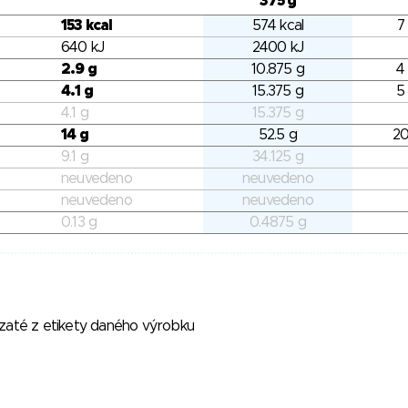
375 g
153 kcal
574 kcal
7
640 kJ
2400 kJ
2.9 g
10.875 g
4
4.1 g
15.375 g
5
4.1 g
15.375 g
14 g
52.5 g
20
9.1 g
34.125 g
neuvedeno
neuvedeno
neuvedeno
neuvedeno
0.13 g
0.4875 g
vzaté z etikety daného výrobku