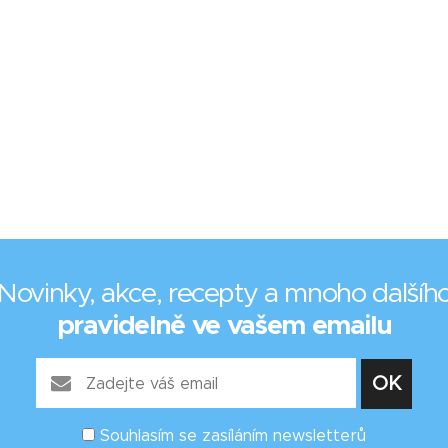
Novinky, akce, recepty a mnoho dalšíh
pravidelně ve vašem emailu
Souhlasím se zasíláním newsletterů