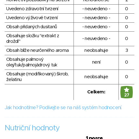
Uvedeno zdravotní tvrzení
- neuvedeno -
0
Uvedeno výživové tvrzení
- neuvedeno -
0
Obsah přidaných dusitanů
- neuvedeno -
0
Obsahuje složku "extrakt z
- neuvedeno -
0
droždí"
Obsah blíže neurčeného aroma
neobsahuje
3
Obsahuje palmový
není
0
olej/tuk/palmojádrový tuk
Obsahuje (modifikovaný) škrob,
neobsahuje
0
želatinu
Celkem:
27
Jak hodnotíme? Podívejte se na náš systém hodnocení.
Nutriční hodnoty
1 porce