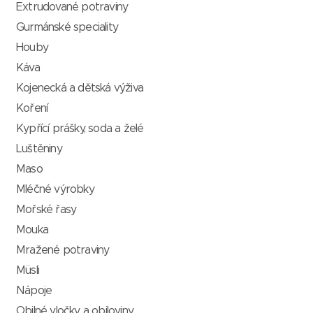
Extrudované potraviny
Gurmánské speciality
Houby
Káva
Kojenecká a dětská výživa
Koření
Kypřící prášky, soda a želé
Luštěniny
Maso
Mléčné výrobky
Mořské řasy
Mouka
Mražené potraviny
Müsli
Nápoje
Obilné vločky a obiloviny