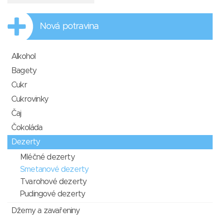
Nová potravina
Alkohol
Bagety
Cukr
Cukrovinky
Čaj
Čokoláda
Dezerty
Mléčné dezerty
Smetanové dezerty
Tvarohové dezerty
Pudingové dezerty
Džemy a zavařeniny