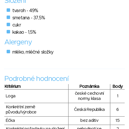
Složení
tvaroh - 49%
smetana - 37,5%
cukr
kakao - 1,5%
Alergeny
mléko, mléčné složky
Podrobné hodnocení
Kritérium
Poznámka
Body
české cechovní
Loga
1
normy, klasa
Konkrétní země
Česká Republika
6
původu/výrobce
Éčka
bez aditiv
15
Konkrétní požadavky na složení
nehodnotí se
2