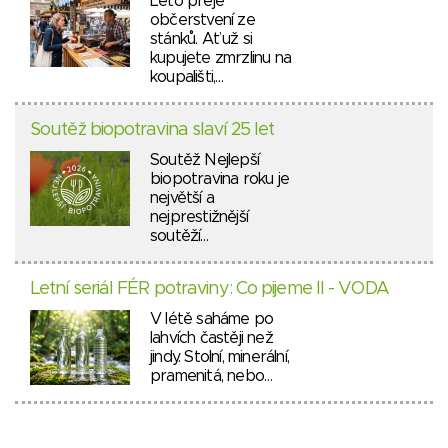
Léto přeje
občerstvení ze
stánků. Ať už si
kupujete zmrzlinu na
koupališti,…
Soutěž biopotravina slaví 25 let
Soutěž Nejlepší
biopotravina roku je
největší a
nejprestižnější
soutěží…
Letní seriál FÉR potraviny: Co pijeme II - VODA
V létě saháme po
lahvích častěji než
jindy. Stolní, minerální,
pramenitá, nebo…