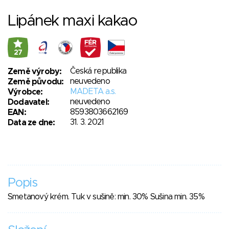
Lipánek maxi kakao
27
Česká republika
Země výroby:
neuvedeno
Země původu:
MADETA a.s.
Výrobce:
neuvedeno
Dodavatel:
8593803662169
EAN:
31. 3. 2021
Data ze dne:
Popis
Smetanový krém. Tuk v sušině: min. 30% Sušina min. 35%