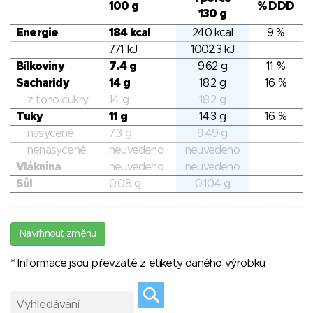
100 g
% DDD
130 g
Energie
184 kcal
240 kcal
9 %
771 kJ
1002.3 kJ
Bílkoviny
7.4 g
9.62 g
11 %
Sacharidy
14 g
18.2 g
16 %
z toho cukry
14 g
18.2 g
Tuky
11 g
14.3 g
16 %
nasycené
7.3 g
9.49 g
nenasycené
neuvedeno
neuvedeno
Vláknina
neuvedeno
neuvedeno
Sůl
0.08 g
0.104 g
Navrhnout změnu
* Informace jsou převzaté z etikety daného výrobku