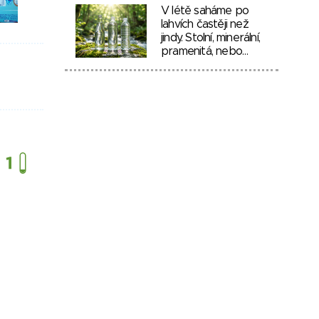
V létě saháme po
lahvích častěji než
jindy. Stolní, minerální,
pramenitá, nebo…