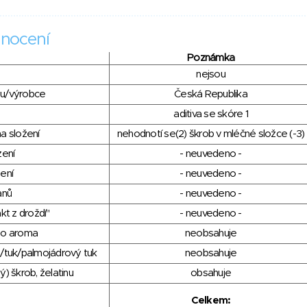
nocení
Poznámka
nejsou
du/výrobce
Česká Republika
aditiva se skóre 1
a složení
nehodnotí se(2) škrob v mléčné složce (-3)
zení
- neuvedeno -
ení
- neuvedeno -
anů
- neuvedeno -
kt z droždí"
- neuvedeno -
ho aroma
neobsahuje
/tuk/palmojádrový tuk
neobsahuje
) škrob, želatinu
obsahuje
Celkem: