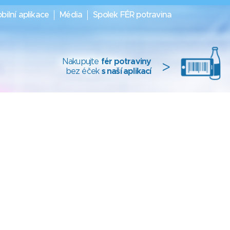
bilní aplikace
Média
Spolek FÉR potravina
Nakupujte
fér potraviny
>
bez éček
s naší aplikací