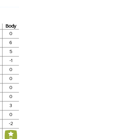
Body
0
6
5
-1
0
0
0
0
3
0
-2