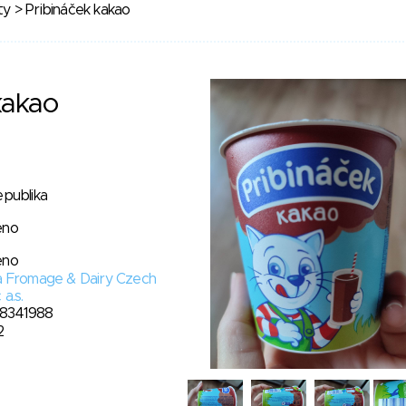
ty
> Pribináček kakao
kakao
epublika
eno
eno
a Fromage & Dairy Czech
a.s.
8341988
2