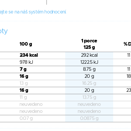
ejte se na náš systém hodnocení.
oty
1 porce
100 g
% 
125 g
234 kcal
292 kcal
11
978 kJ
1222.5 kJ
7 g
8.75 g
11
16 g
20 g
18
13 g
16.25 g
16 g
20 g
23
11 g
13.75 g
neuvedeno
neuvedeno
neuvedeno
neuvedeno
0.07 g
0.0875 g