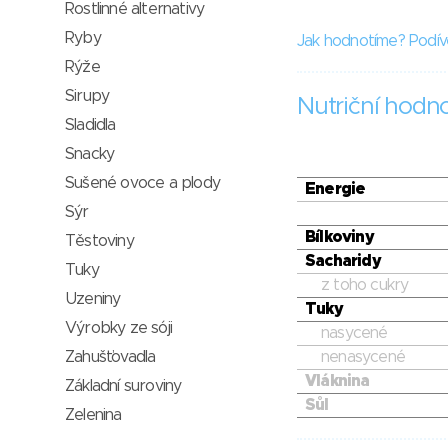
Rostlinné alternativy
Ryby
Jak hodnotíme? Podív
Rýže
Sirupy
Nutriční hodn
Sladidla
Snacky
Sušené ovoce a plody
Energie
Sýr
Bílkoviny
Těstoviny
Sacharidy
Tuky
z toho cukry
Uzeniny
Tuky
Výrobky ze sóji
nasycené
Zahušťovadla
nenasycené
Vláknina
Základní suroviny
Sůl
Zelenina