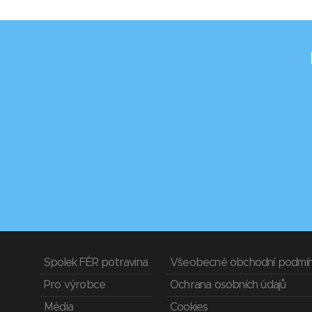
Spolek FÉR potravina
Všeobecné obchodní podmí
Pro výrobce
Ochrana osobních údajů
Média
Cookies