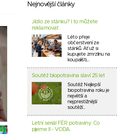
Nejnovější články
Jídlo ze stánku? I to můžete
reklamovat
Léto přeje
občerstvení ze
stánků. Ať už si
kupujete zmrzlinu na
koupališti,…
Soutěž biopotravina slaví 25 let
Soutěž Nejlepší
biopotravina roku je
největší a
nejprestižnější
soutěží…
Letní seriál FÉR potraviny: Co
pijeme II - VODA