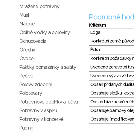
Mražené potraviny
Müsli
Podrobné hod
Nápoje
Kritérium
Obilné vločky a obiloviny
Loga
Ochucovadla
Konkrétní země půvo
Ořechy
Éčka
Ovoce
Konkrétní požadavky n
Paštiky, pomazánky a saláty
Uvedeno zdravotní tvr
Pečivo
Uvedeno výživové tvrz
Polevy, zdobení
Obsah přidaných dusit
Polotovary
Obsahuje složku "extra
Potravinové doplňky a léčiva
Obsah blíže neurčené
Potraviny v aspiku
Obsahuje palmový olej
Potraviny v konzervě
Obsahuje (modifikovaný
Puding