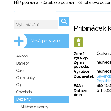
FÉR potravina
>
Databáze potravin
>
Smetanové dezer
Pribináček 
Nová potravina
11
Česká r
Země
Alkohol
výroby:
neuved
Země
Bagety
původu:
Cukr
neuved
Výrobce:
Savenci
Dodavatel:
Cukrovinky
Republic 
Čaj
859400
EAN:
6. 1. 202
Data ze
Čokoláda
dne:
Dezerty
Mléčné dezerty