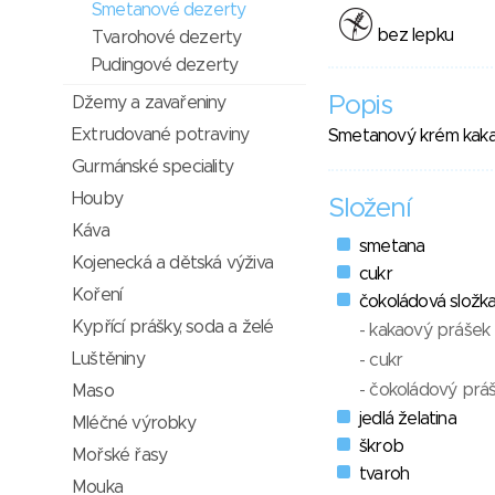
Smetanové dezerty
bez lepku
Tvarohové dezerty
Pudingové dezerty
Popis
Džemy a zavařeniny
Extrudované potraviny
Smetanový krém kakao
Gurmánské speciality
Houby
Složení
Káva
smetana
Kojenecká a dětská výživa
cukr
Koření
čokoládová složk
Kypřící prášky, soda a želé
- kakaový prášek 
Luštěniny
- cukr
- čokoládový práš
Maso
jedlá želatina
Mléčné výrobky
škrob
Mořské řasy
tvaroh
Mouka