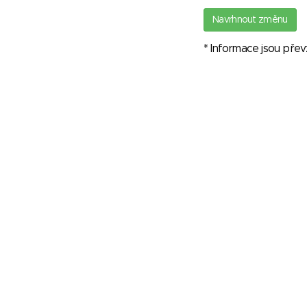
Navrhnout změnu
* Informace jsou pře