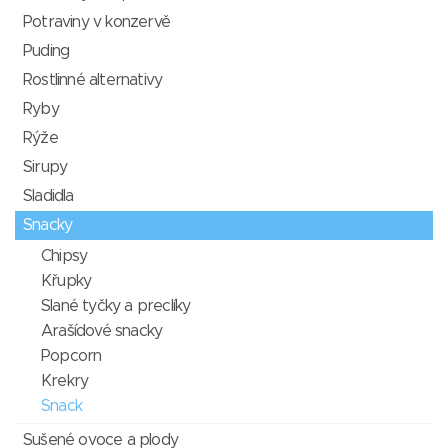
Potraviny v konzervě
Puding
Rostlinné alternativy
Ryby
Rýže
Sirupy
Sladidla
Snacky
Chipsy
Křupky
Slané tyčky a preclíky
Arašídové snacky
Popcorn
Krekry
Snack
Sušené ovoce a plody