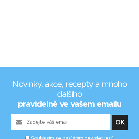
Novinky, akce, recepty a mnoho
dalšího
pravidelně ve vašem emailu
Souhlasím se zasíláním newsletterů