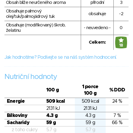
Obsah blíže neurčeného aroma
přírodní
3
Obsahuje palmový
obsahuje
-2
olej/tuk/palmojádrový tuk
Obsahuje (modifikovaný) škrob,
- neuvedeno -
0
želatinu
Celkem:
18
Jak hodnotíme? Podívejte se na náš systém hodnocení.
Nutriční hodnoty
1 porce
100 g
% DDD
100 g
Energie
509 kcal
509 kcal
24 %
2131 kJ
2131 kJ
Bílkoviny
4.3 g
4.3 g
7 %
Sacharidy
59 g
59 g
66 %
z toho cukry
5.7 g
5.7 g