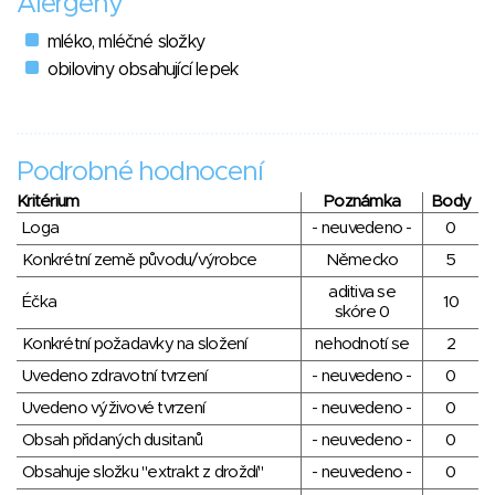
Alergeny
mléko, mléčné složky
obiloviny obsahující lepek
Podrobné hodnocení
Kritérium
Poznámka
Body
Loga
- neuvedeno -
0
Konkrétní země původu/výrobce
Německo
5
aditiva se
Éčka
10
skóre 0
Konkrétní požadavky na složení
nehodnotí se
2
Uvedeno zdravotní tvrzení
- neuvedeno -
0
Uvedeno výživové tvrzení
- neuvedeno -
0
Obsah přidaných dusitanů
- neuvedeno -
0
Obsahuje složku "extrakt z droždí"
- neuvedeno -
0