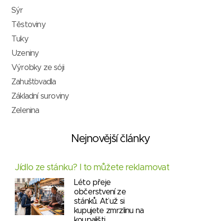
Sýr
Těstoviny
Tuky
Uzeniny
Výrobky ze sóji
Zahušťovadla
Základní suroviny
Zelenina
Nejnovější články
Jídlo ze stánku? I to můžete reklamovat
Léto přeje
občerstvení ze
stánků. Ať už si
kupujete zmrzlinu na
koupališti,…