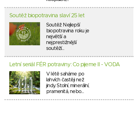
Soutěž biopotravina slaví 25 let
Soutěž Nejlepší
biopotravina roku je
největší a
nejprestižnější
soutěží…
Letní seriál FÉR potraviny: Co pijeme II - VODA
V létě saháme po
lahvích častěji než
jindy. Stolní, minerální,
pramenitá, nebo…