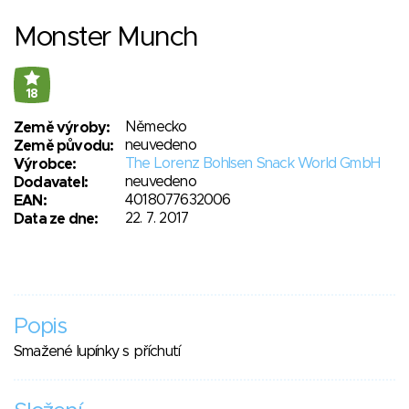
Monster Munch
18
Německo
Země výroby:
neuvedeno
Země původu:
The Lorenz Bohlsen Snack World GmbH
Výrobce:
neuvedeno
Dodavatel:
4018077632006
EAN:
22. 7. 2017
Data ze dne:
Popis
Smažené lupínky s příchutí