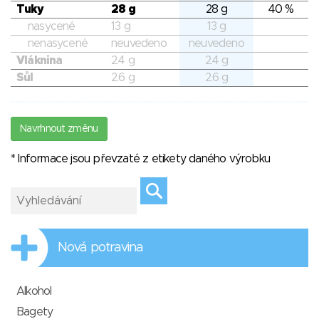
Tuky
28 g
28 g
40 %
nasycené
13 g
13 g
nenasycené
neuvedeno
neuvedeno
Vláknina
2.4 g
2.4 g
Sůl
2.6 g
2.6 g
Navrhnout změnu
* Informace jsou převzaté z etikety daného výrobku
Nová potravina
Alkohol
Bagety