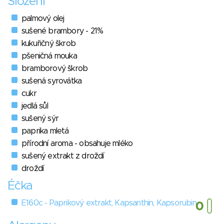
Složení
palmový olej
sušené brambory - 21%
kukuřičný škrob
pšeničná mouka
bramborový škrob
sušená syrovátka
cukr
jedlá sůl
sušený sýr
paprika mletá
přírodní aroma - obsahuje mléko
sušený extrakt z droždí
droždí
Éčka
E160c - Paprikový extrakt, Kapsanthin, Kapsorubin