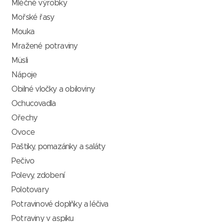
Mléčné výrobky
Mořské řasy
Mouka
Mražené potraviny
Müsli
Nápoje
Obilné vločky a obiloviny
Ochucovadla
Ořechy
Ovoce
Paštiky, pomazánky a saláty
Pečivo
Polevy, zdobení
Polotovary
Potravinové doplňky a léčiva
Potraviny v aspiku