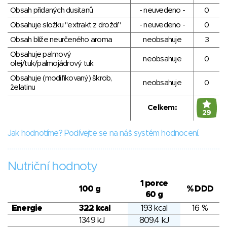
Obsah přidaných dusitanů
- neuvedeno -
0
Obsahuje složku "extrakt z droždí"
- neuvedeno -
0
Obsah blíže neurčeného aroma
neobsahuje
3
Obsahuje palmový
neobsahuje
0
olej/tuk/palmojádrový tuk
Obsahuje (modifikovaný) škrob,
neobsahuje
0
želatinu
Celkem:
29
Jak hodnotíme? Podívejte se na náš systém hodnocení.
Nutriční hodnoty
1 porce
100 g
% DDD
60 g
Energie
322 kcal
193 kcal
16 %
1349 kJ
809.4 kJ