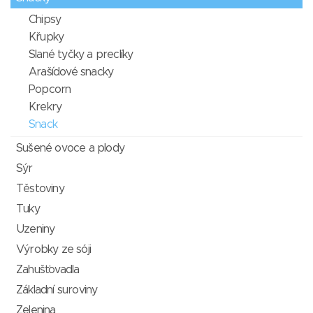
Chipsy
Křupky
Slané tyčky a preclíky
Arašídové snacky
Popcorn
Krekry
Snack
Sušené ovoce a plody
Sýr
Těstoviny
Tuky
Uzeniny
Výrobky ze sóji
Zahušťovadla
Základní suroviny
Zelenina