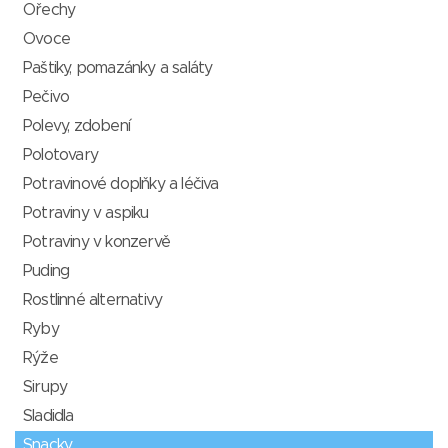
Ořechy
Ovoce
Paštiky, pomazánky a saláty
Pečivo
Polevy, zdobení
Polotovary
Potravinové doplňky a léčiva
Potraviny v aspiku
Potraviny v konzervě
Puding
Rostlinné alternativy
Ryby
Rýže
Sirupy
Sladidla
Snacky