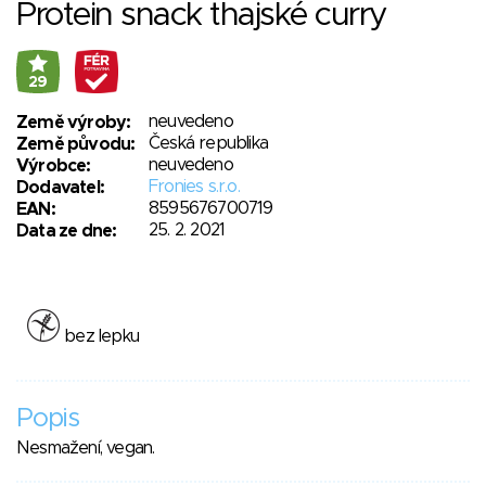
Protein snack thajské curry
29
neuvedeno
Země výroby:
Česká republika
Země původu:
neuvedeno
Výrobce:
Fronies s.r.o.
Dodavatel:
8595676700719
EAN:
25. 2. 2021
Data ze dne:
bez lepku
Popis
Nesmažení, vegan.