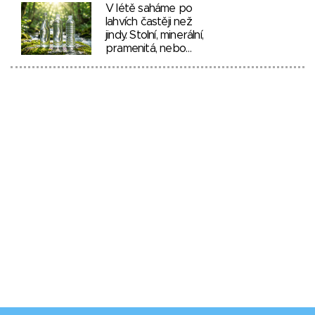
V létě saháme po
lahvích častěji než
jindy. Stolní, minerální,
pramenitá, nebo…