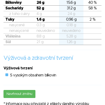
Bílkoviny
26 g
15.6 g
40 %
Sacharidy
52 g
31.2 g
58 %
z toho cukry
4 g
2.4 g
Tuky
1.6 g
0.96 g
2 %
nasycené
0.3 g
0.18 g
nenasycené
neuvedeno
neuvedeno
Vláknina
8.8 g
5.28 g
Sůl
2.1 g
1.26 g
Výživová a zdravotní tvrzení
Výživová tvrzení
S vysokým obsahem bílkovin
Navrhnout změnu
* Informace jsou převzaté z etikety daného výrobku