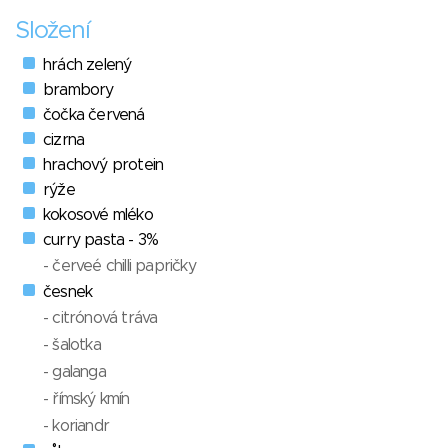
Složení
hrách zelený
brambory
čočka červená
cizrna
hrachový protein
rýže
kokosové mléko
curry pasta - 3%
- červeé chilli papričky
česnek
- citrónová tráva
- šalotka
- galanga
- římský kmín
- koriandr