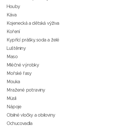
Houby
Káva
Kojenecká a dětská výživa
Koření
Kypřící prášky, soda a želé
Luštěniny
Maso
Mléčné výrobky
Mořské řasy
Mouka
Mražené potraviny
Müsli
Nápoje
Obilné vločky a obiloviny
Ochucovadla