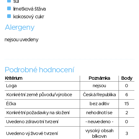
sůl
limetková šťáva
kokosový cukr
Alergeny
nejsou uvedeny
Podrobné hodnocení
Kritérium
Poznámka
Body
Loga
nejsou
0
Konkrétní země původu/výrobce
Česká Republika
6
Éčka
bez aditiv
15
Konkrétní požadavky na složení
nehodnotí se
2
Uvedeno zdravotní tvrzení
- neuvedeno -
0
vysoký obsah
Uvedeno výživové tvrzení
3
bílkovin