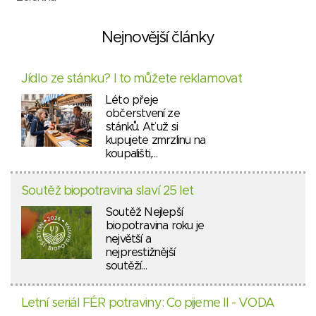
Nejnovější články
Jídlo ze stánku? I to můžete reklamovat
Léto přeje
občerstvení ze
stánků. Ať už si
kupujete zmrzlinu na
koupališti,…
Soutěž biopotravina slaví 25 let
Soutěž Nejlepší
biopotravina roku je
největší a
nejprestižnější
soutěží…
Letní seriál FÉR potraviny: Co pijeme II - VODA