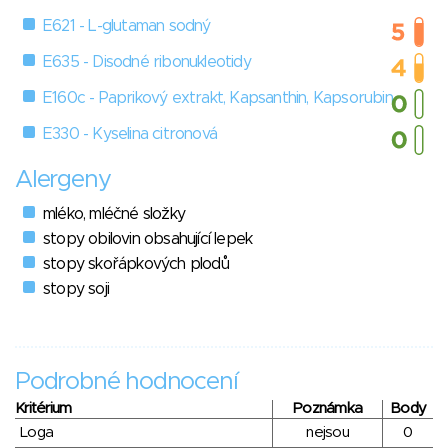
E621 - L-glutaman sodný
E635 - Disodné ribonukleotidy
E160c - Paprikový extrakt, Kapsanthin, Kapsorubin
E330 - Kyselina citronová
Alergeny
mléko, mléčné složky
stopy obilovin obsahující lepek
stopy skořápkových plodů
stopy soji
Podrobné hodnocení
Kritérium
Poznámka
Body
Loga
nejsou
0