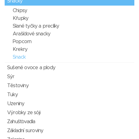
Snacky
Chipsy
Křupky
Slané tyčky a preclíky
Arašídové snacky
Popcorn
Krekry
Snack
Sušené ovoce a plody
Sýr
Těstoviny
Tuky
Uzeniny
Výrobky ze sóji
Zahušťovadla
Základní suroviny