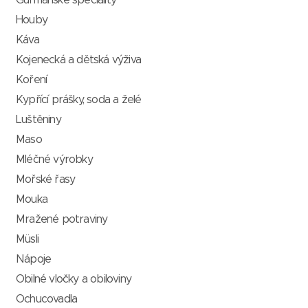
Gurmánské speciality
Houby
Káva
Kojenecká a dětská výživa
Koření
Kypřící prášky, soda a želé
Luštěniny
Maso
Mléčné výrobky
Mořské řasy
Mouka
Mražené potraviny
Müsli
Nápoje
Obilné vločky a obiloviny
Ochucovadla