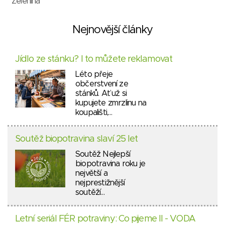
Zelenina
Nejnovější články
Jídlo ze stánku? I to můžete reklamovat
Léto přeje
občerstvení ze
stánků. Ať už si
kupujete zmrzlinu na
koupališti,…
Soutěž biopotravina slaví 25 let
Soutěž Nejlepší
biopotravina roku je
největší a
nejprestižnější
soutěží…
Letní seriál FÉR potraviny: Co pijeme II - VODA