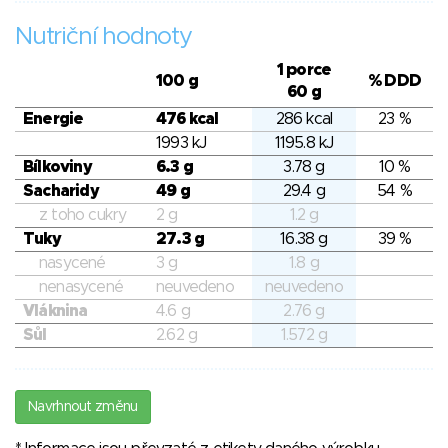
Nutriční hodnoty
1 porce
100 g
% DDD
60 g
Energie
476 kcal
286 kcal
23 %
1993 kJ
1195.8 kJ
Bílkoviny
6.3 g
3.78 g
10 %
Sacharidy
49 g
29.4 g
54 %
z toho cukry
2 g
1.2 g
Tuky
27.3 g
16.38 g
39 %
nasycené
3 g
1.8 g
nenasycené
neuvedeno
neuvedeno
Vláknina
4.6 g
2.76 g
Sůl
2.62 g
1.572 g
Navrhnout změnu