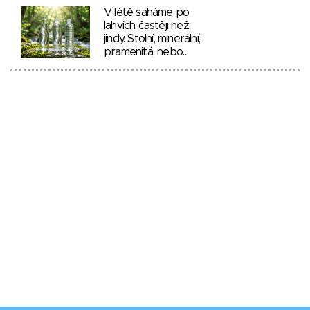
V létě saháme po
lahvích častěji než
jindy. Stolní, minerální,
pramenitá, nebo…