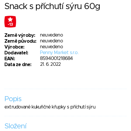
Snack s příchutí sýru 60g
-13
neuvedeno
Země výroby:
neuvedeno
Země původu:
neuvedeno
Výrobce:
Penny Market s.r.o.
Dodavatel:
8594001218684
EAN:
21. 6. 2022
Data ze dne:
Popis
extrudované kukuřičné křupky s příchutí sýru
Složení