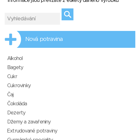
* Informace jsou převzaté z etikety daného výrobku
Nová potravina
Alkohol
Bagety
Cukr
Cukrovinky
Čaj
Čokoláda
Dezerty
Džemy a zavařeniny
Extrudované potraviny