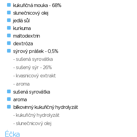
kukuřičná mouka - 68%
slunečnicový olej
jedlá sůl
kurkuma
maltodextrin
dextróza
sýrový prášek - 0,5%
- sušená syrovátka
- sušený sýr - 26%
- kvasnicový extrakt
- aroma
sušená syrovátka
aroma
bílkovinný kukuřičný hydrolyzát
- kukuřičný hydrolyzát
- slunečnicový olej
Éčka