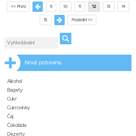
<< První
9
10
11
12
13
14
15
Poslední >>
Nová potravina
Alkohol
Bagety
Cukr
Cukrovinky
Čaj
Čokoláda
Dezerty