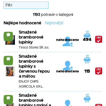
1193
potravin v kategorii
Nejlépe hodnocené
Nejnovější
Smažené
25
bramborové
494
nehodnoceno
lupínky
Tesco Stores SR, a.s.
Smažené
25
bramborové
lupínky s
červenou řepou
115
nehodnoceno
a mátou
ENJOY CHIPS
AGRICOLA S.R.L.
Smažené
25
bramborové
lupínky s mrkví a