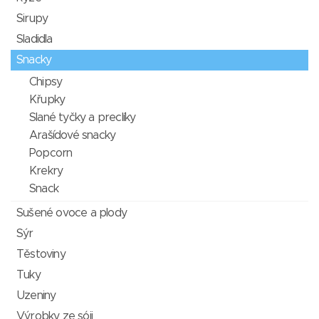
Sirupy
Sladidla
Snacky
Chipsy
Křupky
Slané tyčky a preclíky
Arašídové snacky
Popcorn
Krekry
Snack
Sušené ovoce a plody
Sýr
Těstoviny
Tuky
Uzeniny
Výrobky ze sóji