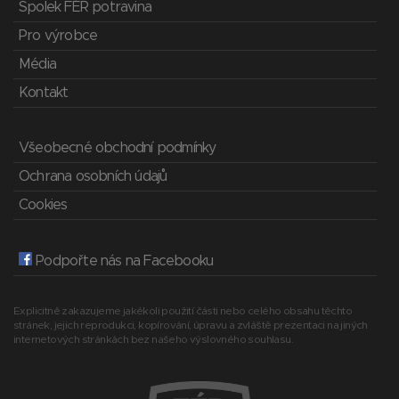
Spolek FÉR potravina
Pro výrobce
Média
Kontakt
Všeobecné obchodní podmínky
Ochrana osobních údajů
Cookies
Podpořte nás na Facebooku
Explicitně zakazujeme jakékoli použití části nebo celého obsahu těchto
stránek, jejich reprodukci, kopírování, úpravu a zvláště prezentaci na jiných
internetových stránkách bez našeho výslovného souhlasu.