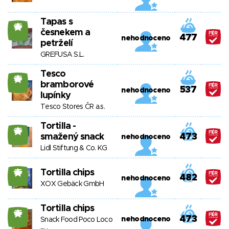
Tapas s
25
česnekem a
477
nehodnoceno
petrželí
GREFUSA S.L.
Tesco
25
bramborové
537
nehodnoceno
lupínky
Tesco Stores ČR a.s.
Tortilla -
25
smažený snack
473
nehodnoceno
Lidl Stiftung & Co. KG
Tortilla chips
25
482
nehodnoceno
XOX Gebäck GmbH
Tortilla chips
25
473
nehodnoceno
Snack Food Poco Loco