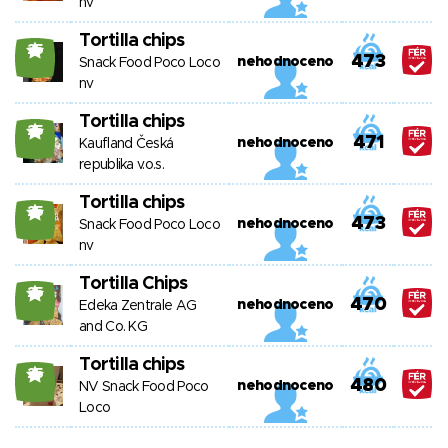
nv
Tortilla chips
25
473
nehodnoceno
Snack Food Poco Loco
nv
Tortilla chips
25
471
nehodnoceno
Kaufland Česká
republika v.o.s.
Tortilla chips
25
473
nehodnoceno
Snack Food Poco Loco
nv
Tortilla Chips
25
470
nehodnoceno
Edeka Zentrale AG
and Co. KG
Tortilla chips
25
480
nehodnoceno
NV Snack Food Poco
Loco