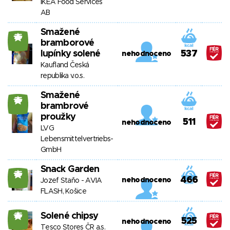
IKEA Food Services
AB
Smažené
25
bramborové
lupínky solené
537
nehodnoceno
Kaufland Česká
republika v.o.s.
Smažené
25
brambrové
proužky
511
nehodnoceno
LVG
Lebensmittelvertriebs-
GmbH
Snack Garden
25
466
nehodnoceno
Jozef Staňo - AVIA
FLASH, Košice
Solené chipsy
25
525
nehodnoceno
Tesco Stores ČR a.s.