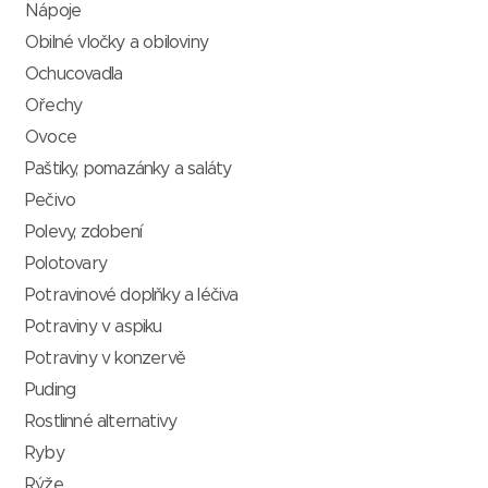
Nápoje
Obilné vločky a obiloviny
Ochucovadla
Ořechy
Ovoce
Paštiky, pomazánky a saláty
Pečivo
Polevy, zdobení
Polotovary
Potravinové doplňky a léčiva
Potraviny v aspiku
Potraviny v konzervě
Puding
Rostlinné alternativy
Ryby
Rýže