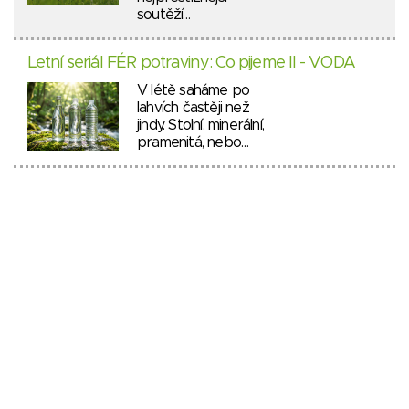
soutěží…
Letní seriál FÉR potraviny: Co pijeme II - VODA
V létě saháme po
lahvích častěji než
jindy. Stolní, minerální,
pramenitá, nebo…