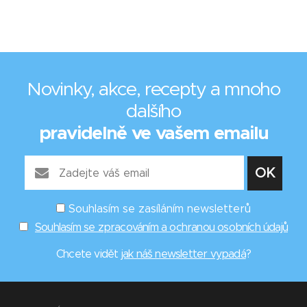
Novinky, akce, recepty a mnoho
dalšího
pravidelně ve vašem emailu
Souhlasím se zasíláním newsletterů
Souhlasím se zpracováním a ochranou osobních údajů
Chcete vidět
jak náš newsletter vypadá
?