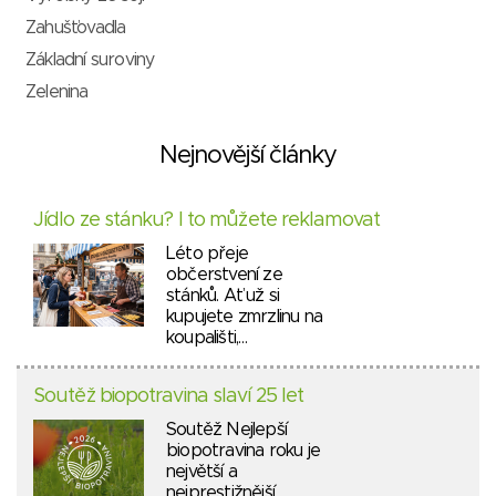
Zahušťovadla
Základní suroviny
Zelenina
Nejnovější články
Jídlo ze stánku? I to můžete reklamovat
Léto přeje
občerstvení ze
stánků. Ať už si
kupujete zmrzlinu na
koupališti,…
Soutěž biopotravina slaví 25 let
Soutěž Nejlepší
biopotravina roku je
největší a
nejprestižnější