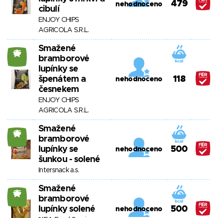
479
nehodnoceno
cibulí
ENJOY CHIPS
AGRICOLA S.R.L.
Smažené
25
bramborové
lupínky se
špenátem a
118
nehodnoceno
česnekem
ENJOY CHIPS
AGRICOLA S.R.L.
Smažené
25
bramborové
lupínky se
500
nehodnoceno
šunkou - solené
Intersnack a.s.
Smažené
25
bramborové
lupínky solené
500
nehodnoceno