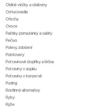
Obilné vločky a obiloviny
Ochucovadla
Ořechy
Ovoce
Paštiky, pomazánky a saláty
Pečivo
Polevy, zdobení
Polotovary
Potravinové doplňky a léčiva
Potraviny v aspiku
Potraviny v konzervě
Puding
Rostlinné alternativy
Ryby
Rýže