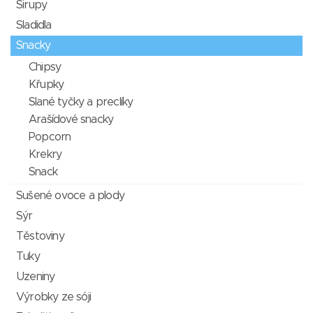
Sirupy
Sladidla
Snacky
Chipsy
Křupky
Slané tyčky a preclíky
Arašídové snacky
Popcorn
Krekry
Snack
Sušené ovoce a plody
Sýr
Těstoviny
Tuky
Uzeniny
Výrobky ze sóji