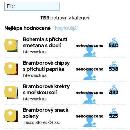
1193
potravin v kategorii
Nejlépe hodnocené
Nejnovější
Bohemia s příchutí
8
smetana s cibulí
540
nehodnoceno
Intersnack a.s.
Bramborové chipsy
8
s příchutí paprika
538
nehodnoceno
Intersnack a.s.
Bramborové krekry
8
s mořskou solí
432
nehodnoceno
Intersnack a.s.
Bramborový snack
8
solený
525
nehodnoceno
Tesco Stores ČR a.s.