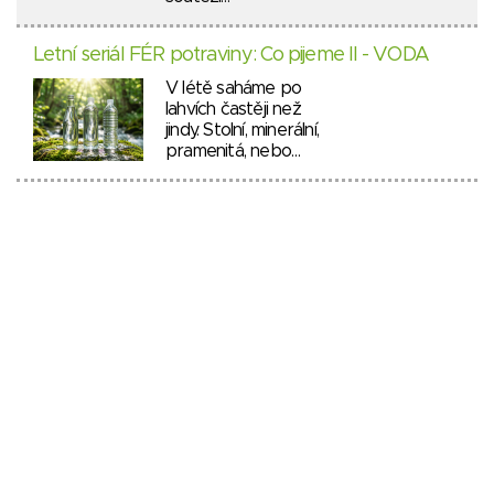
Letní seriál FÉR potraviny: Co pijeme II - VODA
V létě saháme po
lahvích častěji než
jindy. Stolní, minerální,
pramenitá, nebo…