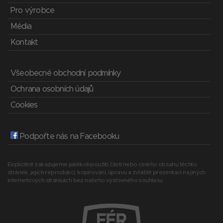
Pro výrobce
Média
Kontakt
Všeobecné obchodní podmínky
Ochrana osobních údajů
Cookies
Podpořte nás na Facebooku
Explicitně zakazujeme jakékoli použití části nebo celého obsahu těchto
stránek, jejich reprodukci, kopírování, úpravu a zvláště prezentaci na jiných
internetových stránkách bez našeho výslovného souhlasu.