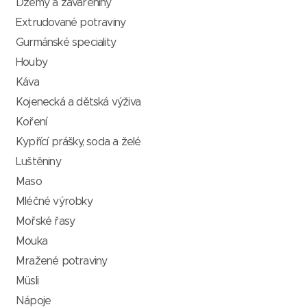
Džemy a zavařeniny
Extrudované potraviny
Gurmánské speciality
Houby
Káva
Kojenecká a dětská výživa
Koření
Kypřící prášky, soda a želé
Luštěniny
Maso
Mléčné výrobky
Mořské řasy
Mouka
Mražené potraviny
Müsli
Nápoje