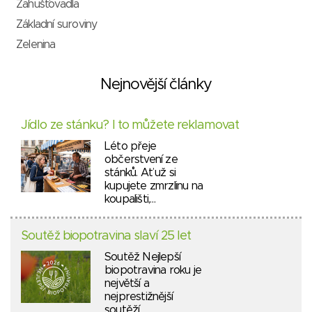
Zahušťovadla
Základní suroviny
Zelenina
Nejnovější články
Jídlo ze stánku? I to můžete reklamovat
Léto přeje
občerstvení ze
stánků. Ať už si
kupujete zmrzlinu na
koupališti,…
Soutěž biopotravina slaví 25 let
Soutěž Nejlepší
biopotravina roku je
největší a
nejprestižnější
soutěží…