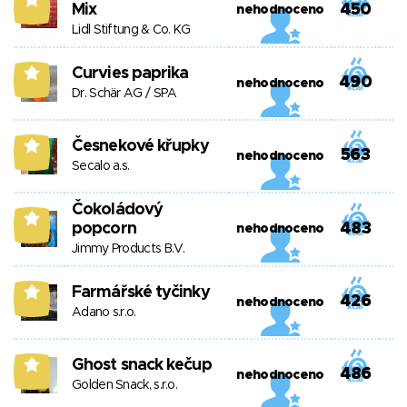
Mix
450
nehodnoceno
Lidl Stiftung & Co. KG
Curvies paprika
8
490
nehodnoceno
Dr. Schär AG / SPA
Česnekové křupky
8
563
nehodnoceno
Secalo a.s.
Čokoládový
8
popcorn
483
nehodnoceno
Jimmy Products B.V.
Farmářské tyčinky
8
426
nehodnoceno
Adano s.r.o.
Ghost snack kečup
8
486
nehodnoceno
Golden Snack, s.r.o.