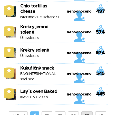
Chio tortillas
8
cheese
497
nehodnoceno
Intersnack Deuschland SE
Krekry jemně
8
solené
574
nehodnoceno
Úsovsko a.s.
Krekry solené
8
574
nehodnoceno
Úsovsko a.s.
Kukuřičný snack
8
545
nehodnoceno
BAG INTERNATIONAL
spol. s.r.o.
Lay´s oven Baked
8
445
nehodnoceno
KMV BEV CZ s.r.o.