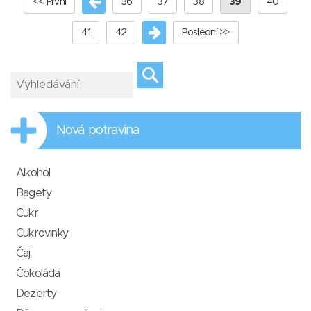
<< První
36
37
38
39
40
41
42
Poslední >>
Nová potravina
Alkohol
Bagety
Cukr
Cukrovinky
Čaj
Čokoláda
Dezerty