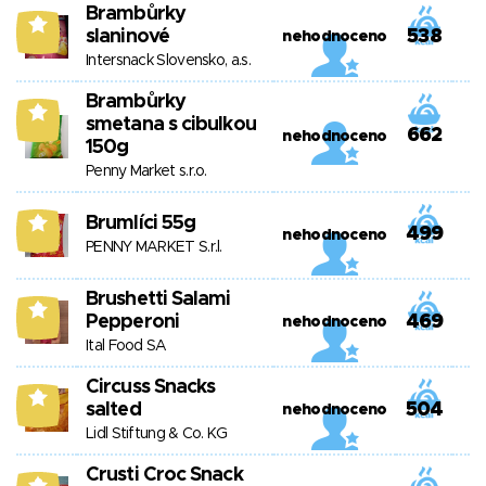
Brambůrky
8
slaninové
538
nehodnoceno
Intersnack Slovensko, a.s.
Brambůrky
8
smetana s cibulkou
662
nehodnoceno
150g
Penny Market s.r.o.
Brumlíci 55g
8
499
nehodnoceno
PENNY MARKET S.r.l.
Brushetti Salami
8
Pepperoni
469
nehodnoceno
Ital Food SA
Circuss Snacks
8
salted
504
nehodnoceno
Lidl Stiftung & Co. KG
Crusti Croc Snack
8