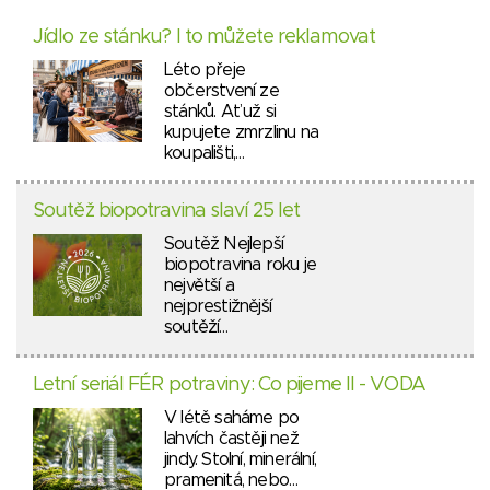
Jídlo ze stánku? I to můžete reklamovat
Léto přeje
občerstvení ze
stánků. Ať už si
kupujete zmrzlinu na
koupališti,…
Soutěž biopotravina slaví 25 let
Soutěž Nejlepší
biopotravina roku je
největší a
nejprestižnější
soutěží…
Letní seriál FÉR potraviny: Co pijeme II - VODA
V létě saháme po
lahvích častěji než
jindy. Stolní, minerální,
pramenitá, nebo…