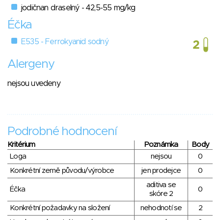
jodičnan draselný - 42,5-55 mg/kg
Éčka
E535 - Ferrokyanid sodný
Alergeny
nejsou uvedeny
Podrobné hodnocení
Kritérium
Poznámka
Body
Loga
nejsou
0
Konkrétní země původu/výrobce
jen prodejce
0
aditiva se
Éčka
0
skóre 2
Konkrétní požadavky na složení
nehodnotí se
2