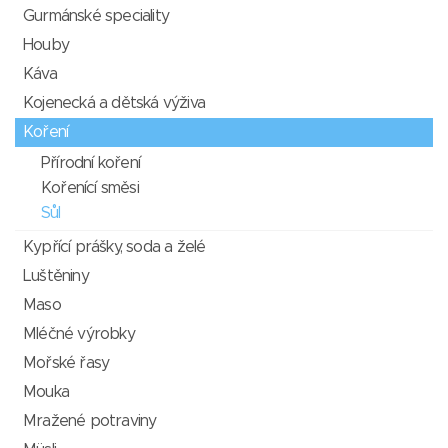
Gurmánské speciality
Houby
Káva
Kojenecká a dětská výživa
Koření
Přírodní koření
Kořenící směsi
Sůl
Kypřící prášky, soda a želé
Luštěniny
Maso
Mléčné výrobky
Mořské řasy
Mouka
Mražené potraviny