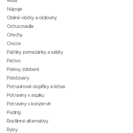
Müsli
Nápoje
Obilné vločky a obiloviny
Ochucovadla
Ořechy
Ovoce
Paštiky, pomazánky a saláty
Pečivo
Polevy, zdobení
Polotovary
Potravinové doplňky a léčiva
Potraviny v aspiku
Potraviny v konzervě
Puding
Rostlinné alternativy
Ryby