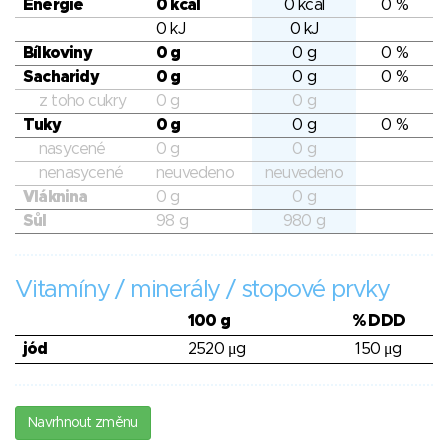
Energie
0 kcal
0 kcal
0 %
0 kJ
0 kJ
Bílkoviny
0 g
0 g
0 %
Sacharidy
0 g
0 g
0 %
z toho cukry
0 g
0 g
Tuky
0 g
0 g
0 %
nasycené
0 g
0 g
nenasycené
neuvedeno
neuvedeno
Vláknina
0 g
0 g
Sůl
98 g
980 g
Vitamíny / minerály / stopové prvky
100 g
% DDD
jód
2520 μg
150 μg
Navrhnout změnu