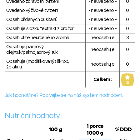
Uvedeno zdravotní tvrzení
- neuvedeno -
0
Uvedeno výživové tvrzení
- neuvedeno -
0
Obsah přidaných dusitanů
- neuvedeno -
0
Obsahuje složku "extrakt z droždí"
- neuvedeno -
0
Obsah blíže neurčeného aroma
neobsahuje
3
Obsahuje palmový
neobsahuje
0
olej/tuk/palmojádrový tuk
Obsahuje (modifikovaný) škrob,
neobsahuje
0
želatinu
Celkem:
5
Jak hodnotíme? Podívejte se na náš systém hodnocení.
Nutriční hodnoty
1 porce
100 g
% DDD
1000 g