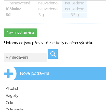
nenasycené
neuvedeno
neuvedeno
Vláknina
neuvedeno
neuvedeno
Sůl
5 g
3.5 g
Navrhnout změnu
* Informace jsou převzaté z etikety daného výrobku
Nová potravina
Alkohol
Bagety
Cukr