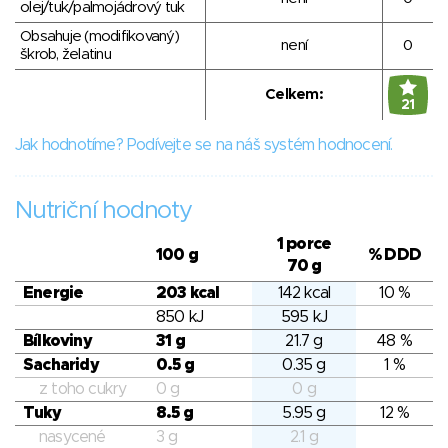
olej/tuk/palmojádrový tuk
Obsahuje (modifikovaný)
není
0
škrob, želatinu
Celkem:
21
Jak hodnotíme? Podívejte se na náš systém hodnocení.
Nutriční hodnoty
1 porce
100 g
% DDD
70 g
Energie
203 kcal
142 kcal
10 %
850 kJ
595 kJ
Bílkoviny
31 g
21.7 g
48 %
Sacharidy
0.5 g
0.35 g
1 %
z toho cukry
0 g
0 g
Tuky
8.5 g
5.95 g
12 %
nasycené
3 g
2.1 g