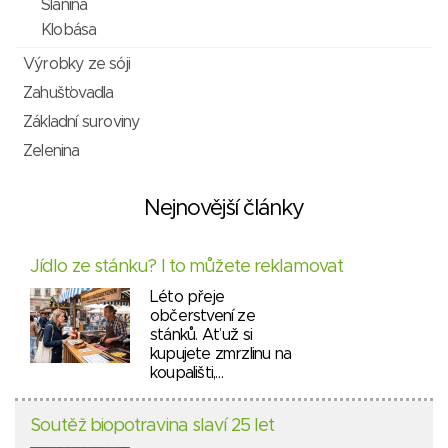
Slanina
Klobása
Výrobky ze sóji
Zahušťovadla
Základní suroviny
Zelenina
Nejnovější články
Jídlo ze stánku? I to můžete reklamovat
Léto přeje
občerstvení ze
stánků. Ať už si
kupujete zmrzlinu na
koupališti,…
Soutěž biopotravina slaví 25 let