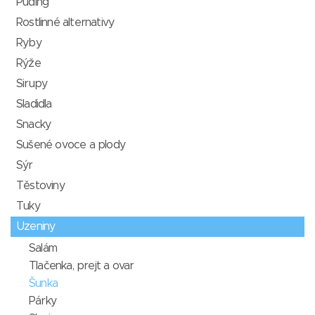
Puding
Rostlinné alternativy
Ryby
Rýže
Sirupy
Sladidla
Snacky
Sušené ovoce a plody
Sýr
Těstoviny
Tuky
Uzeniny
Salám
Tlačenka, prejt a ovar
Šunka
Párky