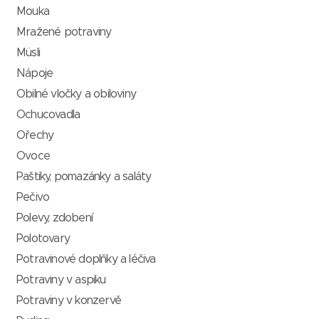
Mouka
Mražené potraviny
Müsli
Nápoje
Obilné vločky a obiloviny
Ochucovadla
Ořechy
Ovoce
Paštiky, pomazánky a saláty
Pečivo
Polevy, zdobení
Polotovary
Potravinové doplňky a léčiva
Potraviny v aspiku
Potraviny v konzervě