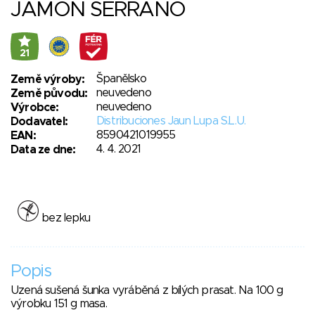
JAMÓN SERRANO
21
Španělsko
Země výroby:
neuvedeno
Země původu:
neuvedeno
Výrobce:
Distribuciones Jaun Lupa S.L.U.
Dodavatel:
8590421019955
EAN:
4. 4. 2021
Data ze dne:
bez lepku
Popis
Uzená sušená šunka vyráběná z bílých prasat. Na 100 g
výrobku 151 g masa.