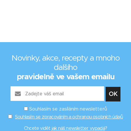
Novinky, akce, recepty a mnoho
dalšího
pravidelně ve vašem emailu
Souhlasím se zasíláním newsletterů
Souhlasím se zpracováním a ochranou osobních údajů
Chcete vidět
jak náš newsletter vypadá
?