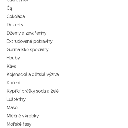
Cukrovinky
Čaj
Čokoláda
Dezerty
Džemy a zavařeniny
Extrudované potraviny
Gurmánské speciality
Houby
Káva
Kojenecká a dětská výživa
Koření
Kypřící prášky, soda a želé
Luštěniny
Maso
Mléčné výrobky
Mořské řasy