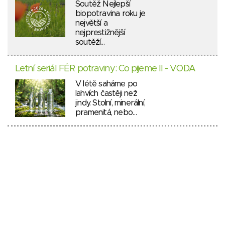
Soutěž Nejlepší
biopotravina roku je
největší a
nejprestižnější
soutěží…
Letní seriál FÉR potraviny: Co pijeme II - VODA
V létě saháme po
lahvích častěji než
jindy. Stolní, minerální,
pramenitá, nebo…