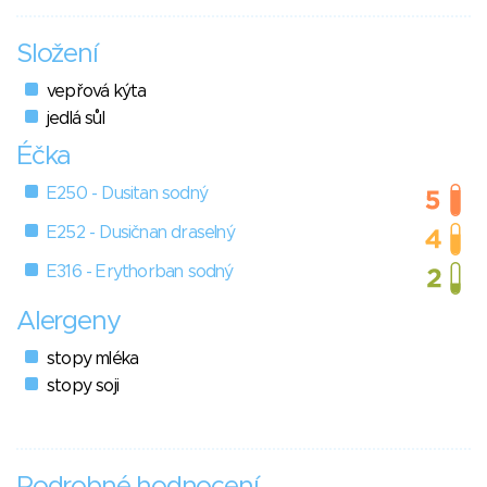
Složení
vepřová kýta
jedlá sůl
Éčka
E250 - Dusitan sodný
E252 - Dusičnan draselný
E316 - Erythorban sodný
Alergeny
stopy mléka
stopy soji