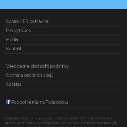
Spolek FÉR potravina
Pro výrobce
Média
Kontakt
Všeobecné obchodní podmínky
Ochrana osobních údajů
Cookies
Podpořte nás na Facebooku
Explicitně zakazujeme jakékoli použití části nebo celého obsahu těchto
stránek, jejich reprodukci, kopírování, úpravu a zvláště prezentaci na jiných