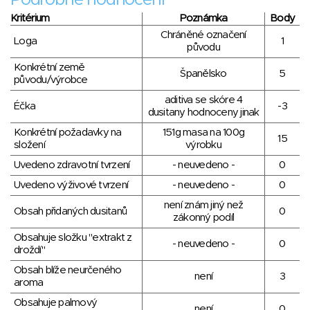
Podrobné hodnocení
Kritérium
Poznámka
Body
Chráněné označení
Loga
1
původu
Konkrétní země
Španělsko
5
původu/výrobce
aditiva se skóre 4
Éčka
-3
dusitany hodnoceny jinak
Konkrétní požadavky na
151g masa na 100g
15
složení
výrobku
Uvedeno zdravotní tvrzení
- neuvedeno -
0
Uvedeno výživové tvrzení
- neuvedeno -
0
není znám jiný než
Obsah přidaných dusitanů
0
zákonný podíl
Obsahuje složku "extrakt z
- neuvedeno -
0
droždí"
Obsah blíže neurčeného
není
3
aroma
Obsahuje palmový
není
0