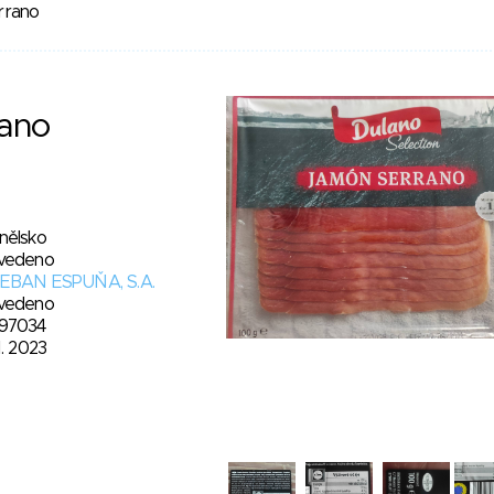
rrano
ano
nělsko
vedeno
EBAN ESPUŇA, S.A.
vedeno
97034
1. 2023