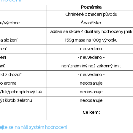
Poznámka
Chráněné označení původu
du/výrobce
Španělsko
aditiva se skóre 4 dusitany hodnoceny jinak
a složení
159g masa na 100g výrobku
zení
- neuvedeno -
ení
- neuvedeno -
anů
není znám jiný než zákonný limit
kt z droždí"
- neuvedeno -
ho aroma
neobsahuje
/tuk/palmojádrový tuk
neobsahuje
) škrob, želatinu
neobsahuje
Celkem:
ejte se na náš systém hodnocení.