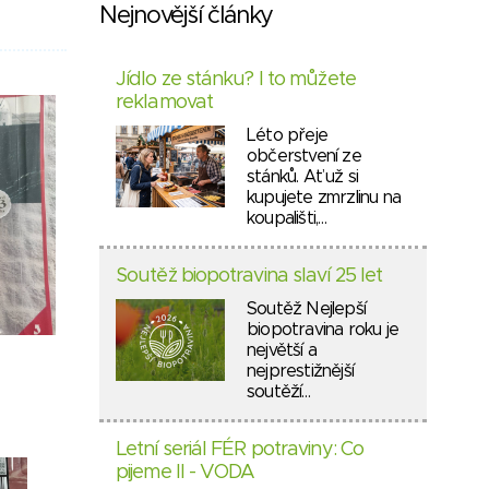
Nejnovější články
Jídlo ze stánku? I to můžete
reklamovat
Léto přeje
občerstvení ze
stánků. Ať už si
kupujete zmrzlinu na
koupališti,…
Soutěž biopotravina slaví 25 let
Soutěž Nejlepší
biopotravina roku je
největší a
nejprestižnější
soutěží…
Letní seriál FÉR potraviny: Co
pijeme II - VODA