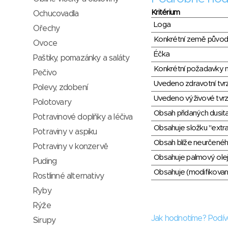
Kritérium
Ochucovadla
Loga
Ořechy
Konkrétní země půvo
Ovoce
Éčka
Paštiky, pomazánky a saláty
Konkrétní požadavky n
Pečivo
Uvedeno zdravotní tvr
Polevy, zdobení
Uvedeno výživové tvrz
Polotovary
Obsah přidaných dusit
Potravinové doplňky a léčiva
Obsahuje složku "extra
Potraviny v aspiku
Obsah blíže neurčené
Potraviny v konzervě
Obsahuje palmový olej
Puding
Obsahuje (modifikovaný
Rostlinné alternativy
Ryby
Rýže
Jak hodnotíme? Podív
Sirupy