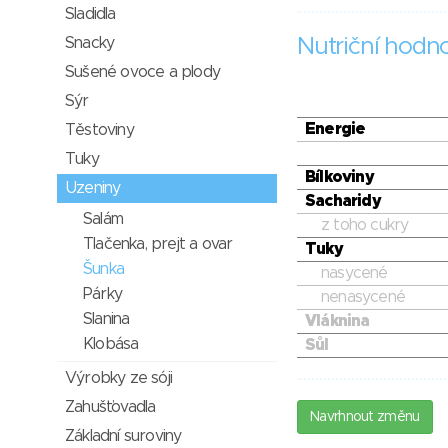
Sladidla
Snacky
Nutriční hodn
Sušené ovoce a plody
Sýr
Energie
Těstoviny
Tuky
Bílkoviny
Uzeniny
Sacharidy
Salám
z toho cukry
Tlačenka, prejt a ovar
Tuky
Šunka
nasycené
Párky
nenasycené
Slanina
Vláknina
Klobása
Sůl
Výrobky ze sóji
Zahušťovadla
Navrhnout změnu
Základní suroviny