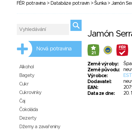
FÉR potravina
>
Databáze potravin
>
Šunka
> Jamón Se
Jamón Serr
Nová potravina
21
Špa
Země výroby:
Alkohol
neu
Země původu:
Bagety
EST
Výrobce:
neu
Dodavatel:
Cukr
207
EAN:
Cukrovinky
20. 
Data ze dne:
Čaj
Čokoláda
Dezerty
Džemy a zavařeniny