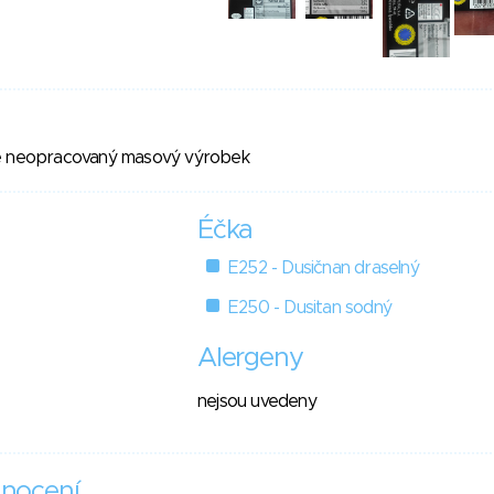
ně neopracovaný masový výrobek
Éčka
E252 - Dusičnan draselný
E250 - Dusitan sodný
Alergeny
nejsou uvedeny
nocení