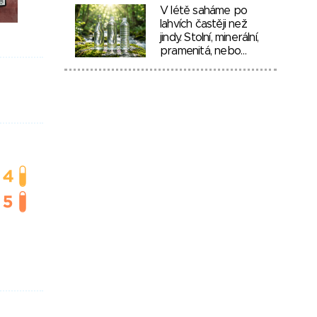
V létě saháme po
lahvích častěji než
jindy. Stolní, minerální,
pramenitá, nebo…