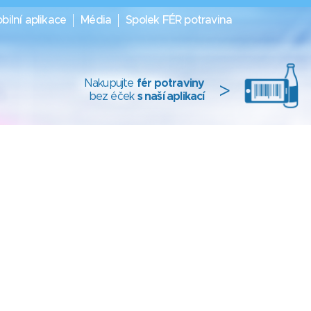
bilní aplikace
Média
Spolek FÉR potravina
Nakupujte
fér potraviny
>
bez éček
s naší aplikací