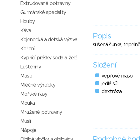
Extrudované potraviny
Gurmánské speciality
Houby
Káva
Popis
Kojenecká a dětská výživa
sušená šunka, tepel
Koření
Kypřící prášky, soda a želé
Složení
Luštěniny
Maso
vepřové maso
jedlá sůl
Mléčné výrobky
dextróza
Mořské řasy
Mouka
Mražené potraviny
Müsli
Nápoje
Podrobné hod
Obilné vločky a obiloviny