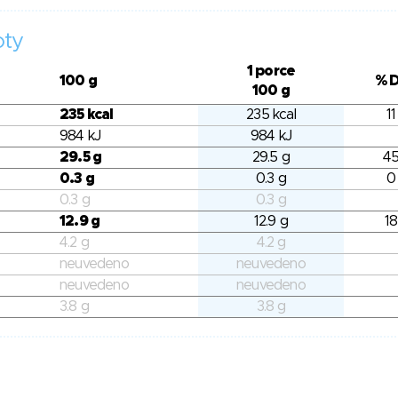
oty
1 porce
100 g
% 
100 g
235 kcal
235 kcal
11
984 kJ
984 kJ
29.5 g
29.5 g
45
0.3 g
0.3 g
0
0.3 g
0.3 g
12.9 g
12.9 g
18
4.2 g
4.2 g
neuvedeno
neuvedeno
neuvedeno
neuvedeno
3.8 g
3.8 g