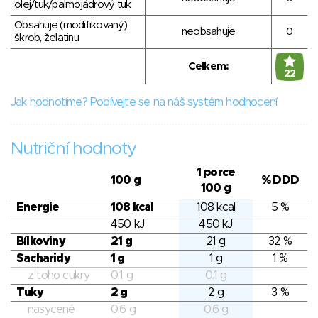
olej/tuk/palmojádrový tuk
Obsahuje (modifikovaný)
neobsahuje
0
škrob, želatinu
Celkem:
22
Jak hodnotíme? Podívejte se na náš systém hodnocení.
Nutriční hodnoty
1 porce
100 g
% DDD
100 g
Energie
108 kcal
108 kcal
5 %
450 kJ
450 kJ
Bílkoviny
21 g
21 g
32 %
Sacharidy
1 g
1 g
1 %
z toho cukry
0.1 g
0.1 g
Tuky
2 g
2 g
3 %
nasycené
0.6 g
0.6 g