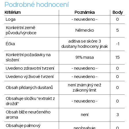
Podrobné hodnocení
Kritérium
Poznámka
Body
Loga
- neuvedeno -
0
Konkrétní země
Německo
5
původu/výrobce
aditiva se skóre 3
Éčka
-1
dusitany hodnoceny jinak
Konkrétní požadavky na
91% masa
15
složení
Uvedeno zdravotní tvrzení
- neuvedeno -
0
Uvedeno výživové tvrzení
- neuvedeno -
0
není znám jiný než
Obsah přidaných dusitanů
0
zákonný limit
Obsahuje složku "extrakt z
- neuvedeno -
0
droždí"
Obsah blíže neurčeného
není
3
aroma
Obsahuje palmový
neobsahuje
0