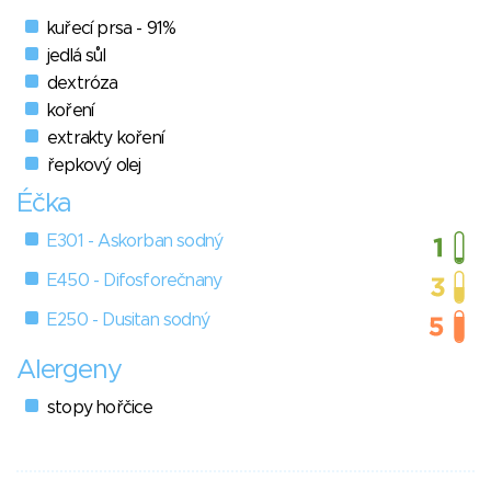
kuřecí prsa - 91%
jedlá sůl
dextróza
koření
extrakty koření
řepkový olej
Éčka
E301 - Askorban sodný
E450 - Difosforečnany
E250 - Dusitan sodný
Alergeny
stopy hořčice