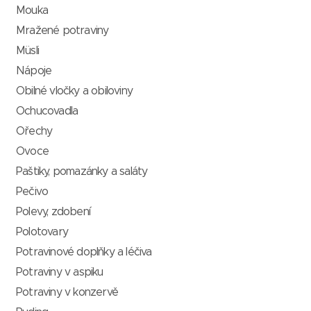
Mouka
Mražené potraviny
Müsli
Nápoje
Obilné vločky a obiloviny
Ochucovadla
Ořechy
Ovoce
Paštiky, pomazánky a saláty
Pečivo
Polevy, zdobení
Polotovary
Potravinové doplňky a léčiva
Potraviny v aspiku
Potraviny v konzervě