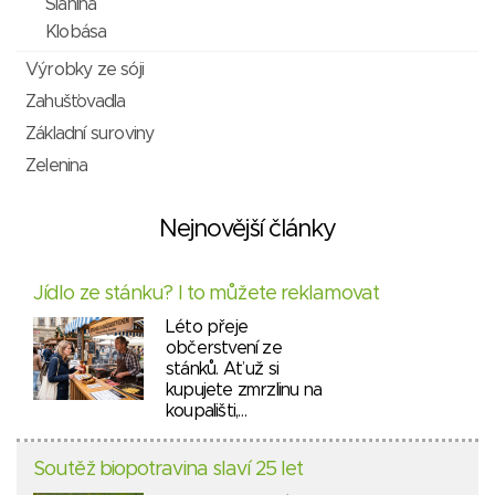
Slanina
Klobása
Výrobky ze sóji
Zahušťovadla
Základní suroviny
Zelenina
Nejnovější články
Jídlo ze stánku? I to můžete reklamovat
Léto přeje
občerstvení ze
stánků. Ať už si
kupujete zmrzlinu na
koupališti,…
Soutěž biopotravina slaví 25 let