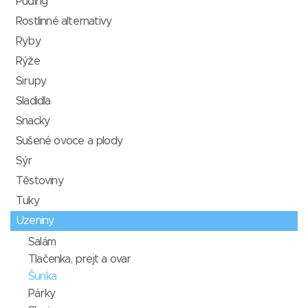
Puding
Rostlinné alternativy
Ryby
Rýže
Sirupy
Sladidla
Snacky
Sušené ovoce a plody
Sýr
Těstoviny
Tuky
Uzeniny
Salám
Tlačenka, prejt a ovar
Šunka
Párky