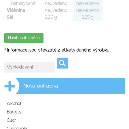
nenasycené
neuvedeno
neuvedeno
Vláknina
neuvedeno
neuvedeno
Sůl
2.25 g
2.25 g
Navrhnout změnu
* Informace jsou převzaté z etikety daného výrobku
Nová potravina
Alkohol
Bagety
Cukr
Cukrovinky