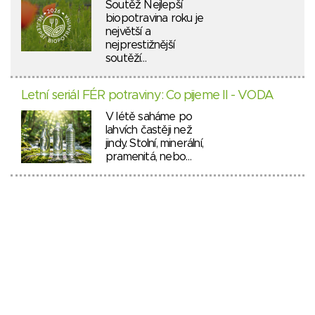
Soutěž Nejlepší
biopotravina roku je
největší a
nejprestižnější
soutěží…
Letní seriál FÉR potraviny: Co pijeme II - VODA
V létě saháme po
lahvích častěji než
jindy. Stolní, minerální,
pramenitá, nebo…