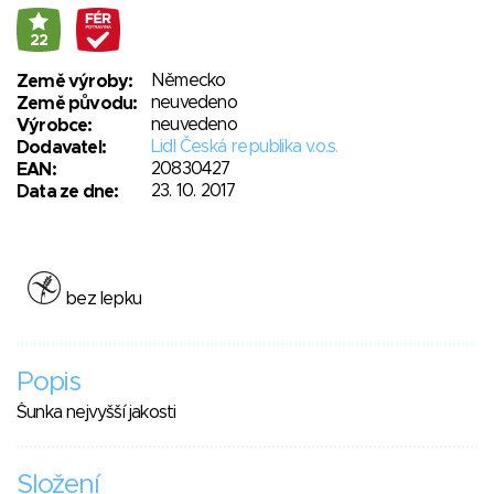
22
Německo
Země výroby:
neuvedeno
Země původu:
neuvedeno
Výrobce:
Lidl Česká republika v.o.s.
Dodavatel:
20830427
EAN:
23. 10. 2017
Data ze dne:
bez lepku
Popis
Šunka nejvyšší jakosti
Složení