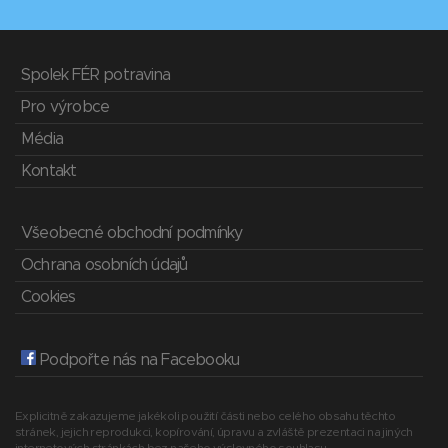
Spolek FÉR potravina
Pro výrobce
Média
Kontakt
Všeobecné obchodní podmínky
Ochrana osobních údajů
Cookies
Podpořte nás na Facebooku
Explicitně zakazujeme jakékoli použití části nebo celého obsahu těchto
stránek, jejich reprodukci, kopírování, úpravu a zvláště prezentaci na jiných