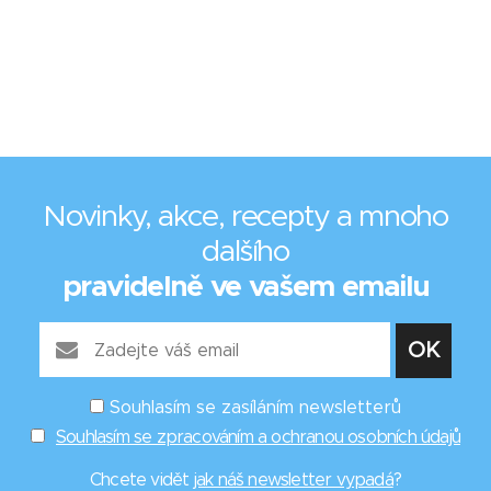
Novinky, akce, recepty a mnoho
dalšího
pravidelně ve vašem emailu
Souhlasím se zasíláním newsletterů
Souhlasím se zpracováním a ochranou osobních údajů
Chcete vidět
jak náš newsletter vypadá
?