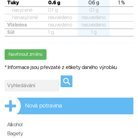
Tuky
0.6 g
0.6 g
1 %
nasycené
0.1 g
0.1 g
nenasycené
neuvedeno
neuvedeno
Vláknina
neuvedeno
neuvedeno
Sůl
1 g
1 g
Navrhnout změnu
* Informace jsou převzaté z etikety daného výrobku
Nová potravina
Alkohol
Bagety