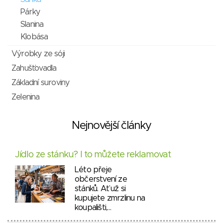
Párky
Slanina
Klobása
Výrobky ze sóji
Zahušťovadla
Základní suroviny
Zelenina
Nejnovější články
Jídlo ze stánku? I to můžete reklamovat
Léto přeje
občerstvení ze
stánků. Ať už si
kupujete zmrzlinu na
koupališti,…