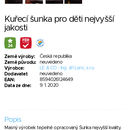
Kuřecí šunka pro děti nejvyšší
jakosti
24
Česká republika
Země výroby:
neuvedeno
Země původu:
LE & CO - Ing. Jiří Lenc, s.r.o.
Výrobce:
neuvedeno
Dodavatel:
8594026124649
EAN:
9. 1. 2020
Data ze dne:
Popis
Masný výrobek tepelně opracovaný. Šunka nejvyšší kvality.