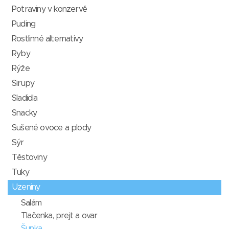
Potraviny v konzervě
Puding
Rostlinné alternativy
Ryby
Rýže
Sirupy
Sladidla
Snacky
Sušené ovoce a plody
Sýr
Těstoviny
Tuky
Uzeniny
Salám
Tlačenka, prejt a ovar
Šunka