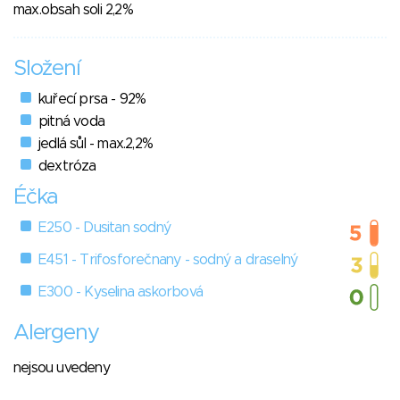
max.obsah soli 2,2%
Složení
kuřecí prsa - 92%
pitná voda
jedlá sůl - max.2,2%
dextróza
Éčka
E250 - Dusitan sodný
E451 - Trifosforečnany - sodný a draselný
E300 - Kyselina askorbová
Alergeny
nejsou uvedeny