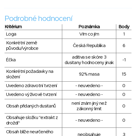
Podrobné hodnocení
Kritérium
Poznámka
Body
Loga
Vím co jím
1
Konkrétní země
Česká Republika
6
původu/výrobce
aditiva se skóre 3
Éčka
-1
dusitany hodnoceny jinak
Konkrétní požadavky na
92% masa
15
složení
Uvedeno zdravotní tvrzení
- neuvedeno -
0
Uvedeno výživové tvrzení
- neuvedeno -
0
není znám jiný než
Obsah přidaných dusitanů
0
zákonný limit
Obsahuje složku "extrakt z
- neuvedeno -
0
droždí"
Obsah blíže neurčeného
neobsahuje
3