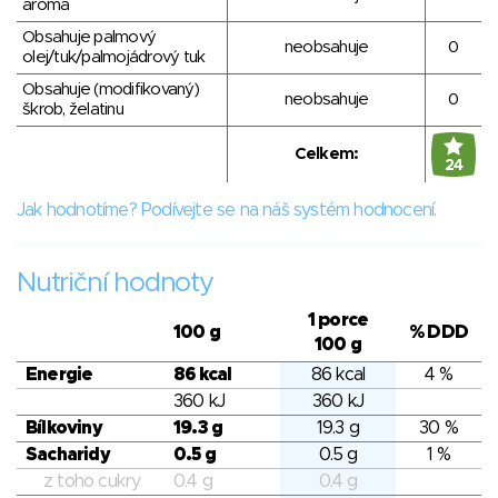
aroma
Obsahuje palmový
neobsahuje
0
olej/tuk/palmojádrový tuk
Obsahuje (modifikovaný)
neobsahuje
0
škrob, želatinu
Celkem:
24
Jak hodnotíme? Podívejte se na náš systém hodnocení.
Nutriční hodnoty
1 porce
100 g
% DDD
100 g
Energie
86 kcal
86 kcal
4 %
360 kJ
360 kJ
Bílkoviny
19.3 g
19.3 g
30 %
Sacharidy
0.5 g
0.5 g
1 %
z toho cukry
0.4 g
0.4 g