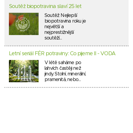
Soutěž biopotravina slaví 25 let
Soutěž Nejlepší
biopotravina roku je
největší a
nejprestižnější
soutěží…
Letní seriál FÉR potraviny: Co pijeme II - VODA
V létě saháme po
lahvích častěji než
jindy. Stolní, minerální,
pramenitá, nebo…