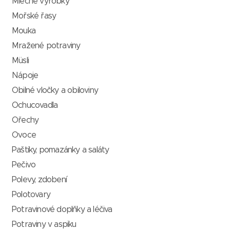
Mléčné výrobky
Mořské řasy
Mouka
Mražené potraviny
Müsli
Nápoje
Obilné vločky a obiloviny
Ochucovadla
Ořechy
Ovoce
Paštiky, pomazánky a saláty
Pečivo
Polevy, zdobení
Polotovary
Potravinové doplňky a léčiva
Potraviny v aspiku