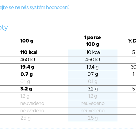
ejte se na náš systém hodnocení.
oty
1 porce
100 g
% 
100 g
110 kcal
110 kcal
5
460 kJ
460 kJ
19.4 g
19.4 g
30
0.7 g
0.7 g
1
0.1 g
0.1 g
3.2 g
3.2 g
5
1.2 g
1.2 g
neuvedeno
neuvedeno
neuvedeno
neuvedeno
2.5 g
2.5 g