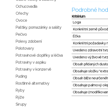
Ochucovadla
Podrobné hod
Ořechy
Kritérium
Ovoce
Loga
Paštiky, pomazánky a saláty
Konkrétní země půvo
Pečivo
Éčka
Polevy, zdobení
Konkrétní požadavky n
Polotovary
Uvedeno zdravotní tvr
Potravinové doplňky a léčiva
Uvedeno výživové tvrz
Potraviny v aspiku
Obsah přidaných dusit
Potraviny v konzervě
Obsahuje složku "extra
Puding
Obsah blíže neurčené
Rostlinné alternativy
Obsahuje palmový olej
Ryby
Obsahuje (modifikovaný
Rýže
Sirupy