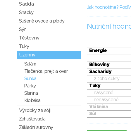
Sladidla
Jak hodnotíme? Podív
Snacky
Sušené ovoce a plody
Nutriční hodn
Sýr
Těstoviny
Tuky
Energie
Uzeniny
Salám
Bílkoviny
Tlačenka, prejt a ovar
Sacharidy
Šunka
z toho cukry
Tuky
Párky
nasycené
Slanina
nenasycené
Klobása
Vláknina
Výrobky ze sóji
Sůl
Zahušťovadla
Základní suroviny