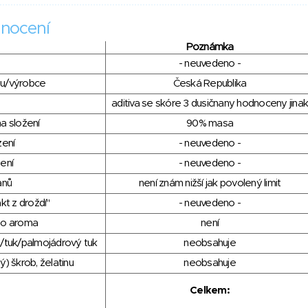
nocení
Poznámka
- neuvedeno -
du/výrobce
Česká Republika
aditiva se skóre 3 dusičnany hodnoceny jinak
a složení
90% masa
zení
- neuvedeno -
ení
- neuvedeno -
anů
není znám nižší jak povolený limit
kt z droždí"
- neuvedeno -
ho aroma
není
/tuk/palmojádrový tuk
neobsahuje
) škrob, želatinu
neobsahuje
Celkem: