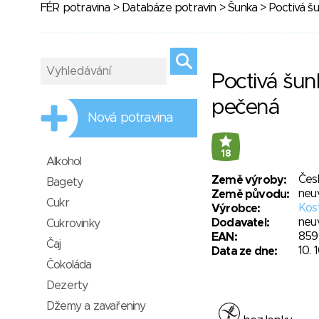
FÉR potravina
>
Databáze potravin
>
Šunka
> Poctivá š
Poctivá šu
pečená
Nová potravina
18
Alkohol
Čes
Země výroby:
Bagety
neu
Země původu:
Cukr
Kost
Výrobce:
neu
Dodavatel:
Cukrovinky
859
EAN:
Čaj
10. 
Data ze dne:
Čokoláda
Dezerty
Džemy a zavařeniny