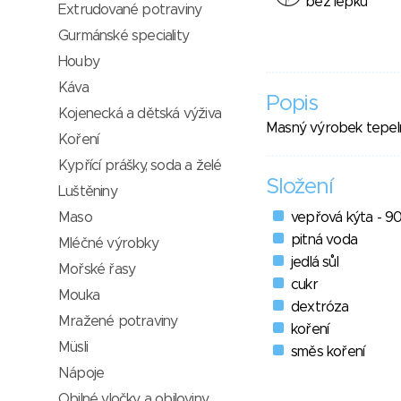
bez lepku
Extrudované potraviny
Gurmánské speciality
Houby
Káva
Popis
Kojenecká a dětská výživa
Masný výrobek tepel
Koření
Kypřící prášky, soda a želé
Složení
Luštěniny
Maso
vepřová kýta - 9
pitná voda
Mléčné výrobky
jedlá sůl
Mořské řasy
cukr
Mouka
dextróza
Mražené potraviny
koření
Müsli
směs koření
Nápoje
Obilné vločky a obiloviny