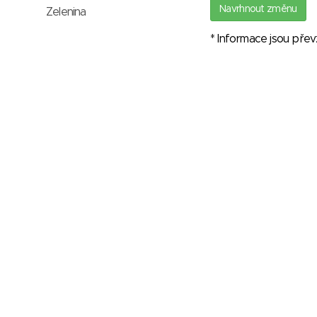
Navrhnout změnu
Zelenina
* Informace jsou pře