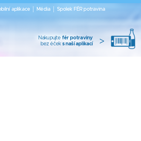
bilní aplikace
Média
Spolek FÉR potravina
Nakupujte
fér potraviny
>
bez éček
s naší aplikací