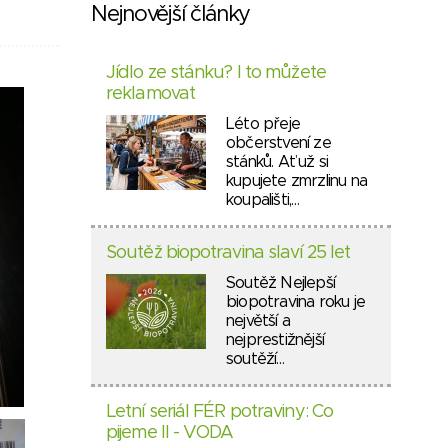
Nejnovější články
Jídlo ze stánku? I to můžete
reklamovat
Léto přeje
občerstvení ze
stánků. Ať už si
kupujete zmrzlinu na
koupališti,…
Soutěž biopotravina slaví 25 let
Soutěž Nejlepší
biopotravina roku je
největší a
nejprestižnější
soutěží…
Letní seriál FÉR potraviny: Co
pijeme II - VODA