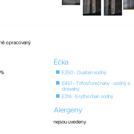
ně opracovaný
Éčka
0%
E250 - Dusitan sodný
E451 - Trifosforečnany - sodný a
draselný
E316 - Erythorban sodný
Alergeny
nejsou uvedeny