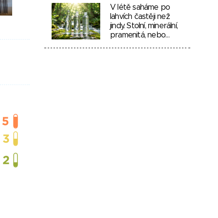
V létě saháme po
lahvích častěji než
jindy. Stolní, minerální,
pramenitá, nebo…