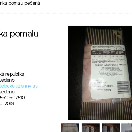
unka pomalu pečená
nka pomalu
ká republika
vedeno
elecké uzeniny a.s.
vedeno
5610507510
10. 2018