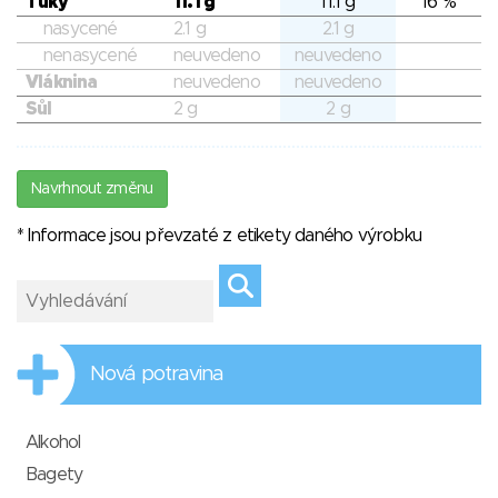
Tuky
11.1 g
11.1 g
16 %
nasycené
2.1 g
2.1 g
nenasycené
neuvedeno
neuvedeno
Vláknina
neuvedeno
neuvedeno
Sůl
2 g
2 g
Navrhnout změnu
* Informace jsou převzaté z etikety daného výrobku
Nová potravina
Alkohol
Bagety