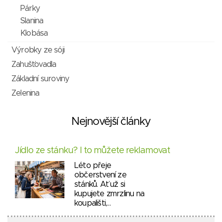
Párky
Slanina
Klobása
Výrobky ze sóji
Zahušťovadla
Základní suroviny
Zelenina
Nejnovější články
Jídlo ze stánku? I to můžete reklamovat
Léto přeje
občerstvení ze
stánků. Ať už si
kupujete zmrzlinu na
koupališti,…