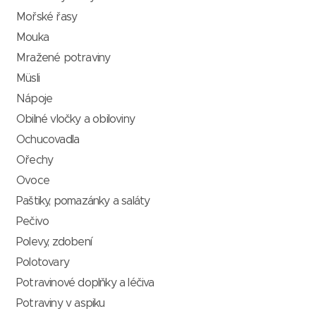
Mořské řasy
Mouka
Mražené potraviny
Müsli
Nápoje
Obilné vločky a obiloviny
Ochucovadla
Ořechy
Ovoce
Paštiky, pomazánky a saláty
Pečivo
Polevy, zdobení
Polotovary
Potravinové doplňky a léčiva
Potraviny v aspiku