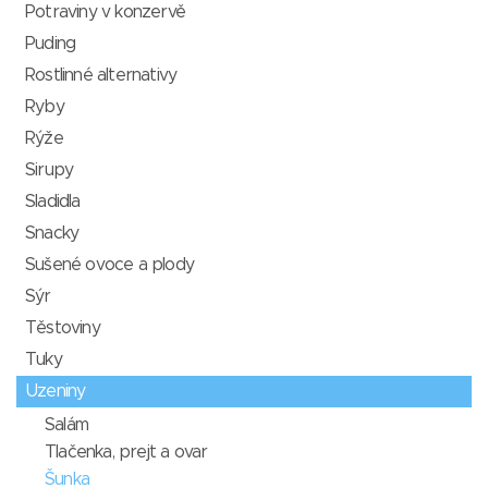
Potraviny v konzervě
Puding
Rostlinné alternativy
Ryby
Rýže
Sirupy
Sladidla
Snacky
Sušené ovoce a plody
Sýr
Těstoviny
Tuky
Uzeniny
Salám
Tlačenka, prejt a ovar
Šunka