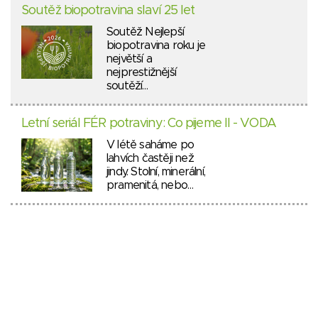
Soutěž biopotravina slaví 25 let
Soutěž Nejlepší
biopotravina roku je
největší a
nejprestižnější
soutěží…
Letní seriál FÉR potraviny: Co pijeme II - VODA
V létě saháme po
lahvích častěji než
jindy. Stolní, minerální,
pramenitá, nebo…