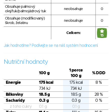
Obsahuje palmový
neobsahuje
0
olej/tuk/palmojádrový tuk
Obsahuje (modifikovaný)
neobsahuje
0
škrob, želatinu
Celkem:
15
Jak hodnotíme? Podívejte se na náš systém hodnocení.
Nutriční hodnoty
1 porce
100 g
% DDD
100 g
Energie
175 kcal
175 kcal
8 %
734 kJ
734 kJ
Bílkoviny
18.5 g
18.5 g
28 %
Sacharidy
0.3 g
0.3 g
0 %
z toho cukry
0.1 g
0.1 g