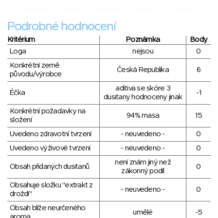
Podrobné hodnocení
Kritérium
Poznámka
Body
Loga
nejsou
0
Konkrétní země
Česká Republika
6
původu/výrobce
aditiva se skóre 3
Éčka
-1
dusitany hodnoceny jinak
Konkrétní požadavky na
94% masa
15
složení
Uvedeno zdravotní tvrzení
- neuvedeno -
0
Uvedeno výživové tvrzení
- neuvedeno -
0
není znám jiný než
Obsah přidaných dusitanů
0
zákonný podíl
Obsahuje složku "extrakt z
- neuvedeno -
0
droždí"
Obsah blíže neurčeného
umělé
-5
aroma