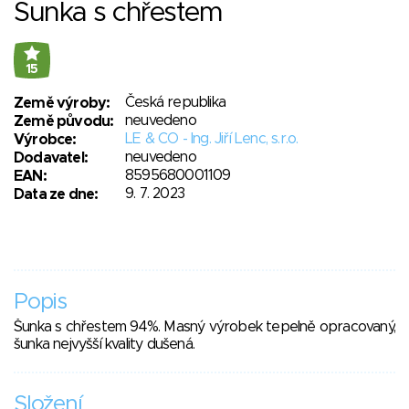
Šunka s chřestem
15
Česká republika
Země výroby:
neuvedeno
Země původu:
LE & CO - Ing. Jiří Lenc, s.r.o.
Výrobce:
neuvedeno
Dodavatel:
8595680001109
EAN:
9. 7. 2023
Data ze dne:
Popis
Šunka s chřestem 94%. Masný výrobek tepelně opracovaný,
šunka nejvyšší kvality dušená.
Složení