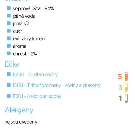
vepřová kýta - 94%
pitná voda
jedlá sůl
cukr
extrakty koření
aroma
chřest - 2%
Éčka
E250 - Dusitan sodný
E451 - Trifosforečnany - sodný a draselný
E301 - Askorban sodný
Alergeny
nejsou uvedeny