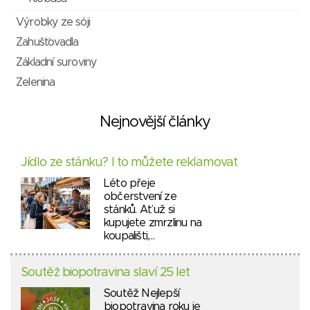
Výrobky ze sóji
Zahušťovadla
Základní suroviny
Zelenina
Nejnovější články
Jídlo ze stánku? I to můžete reklamovat
Léto přeje
občerstvení ze
stánků. Ať už si
kupujete zmrzlinu na
koupališti,…
Soutěž biopotravina slaví 25 let
Soutěž Nejlepší
biopotravina roku je