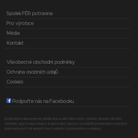
Spolek FÉR potravina
Pro výrobce
Média
Kontakt
Všeobecné obchodní podmínky
Ochrana osobních údajů
Cookies
Podpořte nás na Facebooku
Explicitně zakazujeme jakékoli použití části nebo celého obsahu těchto
stránek, jejich reprodukci, kopírování, úpravu a zvláště prezentaci na jiných
internetových stránkách bez našeho výslovného souhlasu.