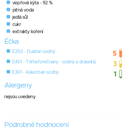
vepřová kýta - 92 %
pitná voda
jedlá sůl
cukr
extrakty koření
Éčka
E250 - Dusitan sodný
E451 - Trifosforečnany - sodný a draselný
E301 - Askorban sodný
Alergeny
nejsou uvedeny
Podrobné hodnocení