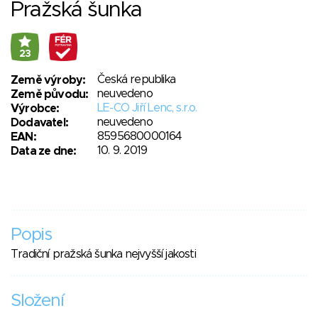
Pražská šunka
23
Česká republika
Země výroby:
neuvedeno
Země původu:
LE-CO Jiří Lenc, s.r.o.
Výrobce:
neuvedeno
Dodavatel:
8595680000164
EAN:
10. 9. 2019
Data ze dne:
Popis
Tradiční pražská šunka nejvyšší jakosti
Složení