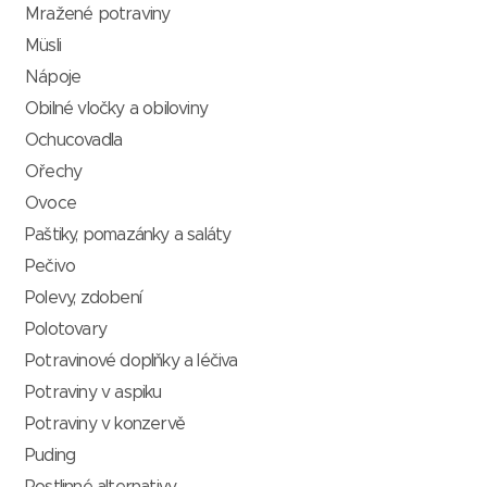
Mražené potraviny
Müsli
Nápoje
Obilné vločky a obiloviny
Ochucovadla
Ořechy
Ovoce
Paštiky, pomazánky a saláty
Pečivo
Polevy, zdobení
Polotovary
Potravinové doplňky a léčiva
Potraviny v aspiku
Potraviny v konzervě
Puding