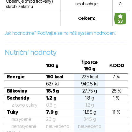
Obsahuje (modifikovaný)
neobsahuje
0
škrob, želatinu
Celkem:
23
Jak hodnotíme? Podívejte se na náš systém hodnocení.
Nutriční hodnoty
1 porce
100 g
% DDD
150 g
Energie
150 kcal
225 kcal
7 %
627 kJ
940.5 kJ
Bílkoviny
18.5 g
27.75 g
28 %
Sacharidy
1.2 g
1.8 g
1 %
z toho cukry
0.8 g
1.2 g
Tuky
7.9 g
11.85 g
11 %
nasycené
2.3 g
3.45 g
nenasycené
neuvedeno
neuvedeno