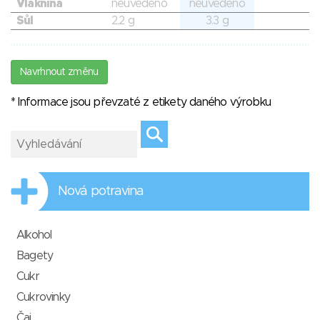
Vláknina
neuvedeno
neuvedeno
Sůl
2.2 g
3.3 g
Navrhnout změnu
* Informace jsou převzaté z etikety daného výrobku
Nová potravina
Alkohol
Bagety
Cukr
Cukrovinky
Čaj