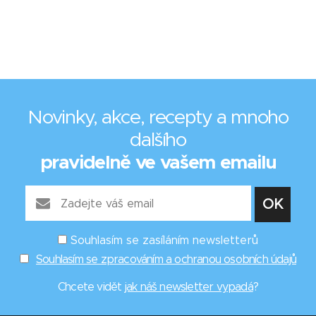
Novinky, akce, recepty a mnoho
dalšího
pravidelně ve vašem emailu
Souhlasím se zasíláním newsletterů
Souhlasím se zpracováním a ochranou osobních údajů
Chcete vidět
jak náš newsletter vypadá
?