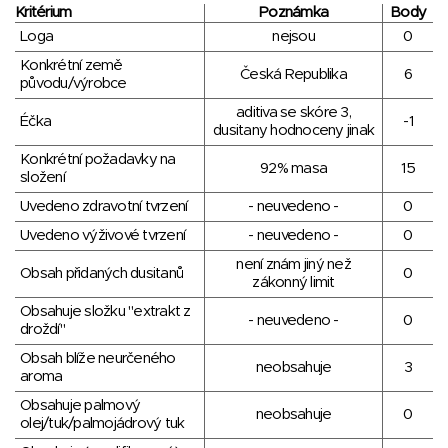
Kritérium
Poznámka
Body
Loga
nejsou
0
Konkrétní země
Česká Republika
6
původu/výrobce
aditiva se skóre 3,
Éčka
-1
dusitany hodnoceny jinak
Konkrétní požadavky na
92% masa
15
složení
Uvedeno zdravotní tvrzení
- neuvedeno -
0
Uvedeno výživové tvrzení
- neuvedeno -
0
není znám jiný než
Obsah přidaných dusitanů
0
zákonný limit
Obsahuje složku "extrakt z
- neuvedeno -
0
droždí"
Obsah blíže neurčeného
neobsahuje
3
aroma
Obsahuje palmový
neobsahuje
0
olej/tuk/palmojádrový tuk