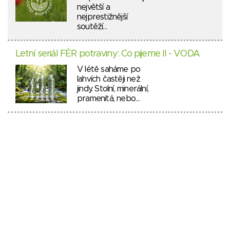
největší a
nejprestižnější
soutěží…
Letní seriál FÉR potraviny: Co pijeme II - VODA
V létě saháme po
lahvích častěji než
jindy. Stolní, minerální,
pramenitá, nebo…