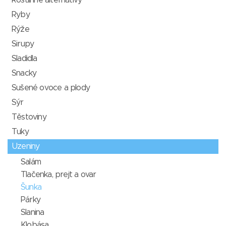
Rostlinné alternativy
Ryby
Rýže
Sirupy
Sladidla
Snacky
Sušené ovoce a plody
Sýr
Těstoviny
Tuky
Uzeniny
Salám
Tlačenka, prejt a ovar
Šunka
Párky
Slanina
Klobása