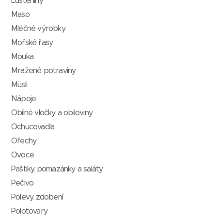
Luštěniny
Maso
Mléčné výrobky
Mořské řasy
Mouka
Mražené potraviny
Müsli
Nápoje
Obilné vločky a obiloviny
Ochucovadla
Ořechy
Ovoce
Paštiky, pomazánky a saláty
Pečivo
Polevy, zdobení
Polotovary