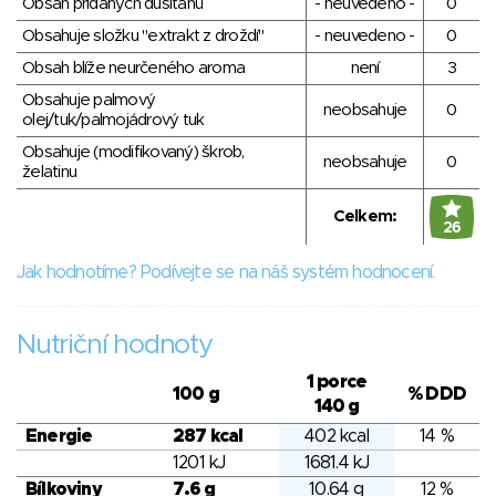
Obsah přidaných dusitanů
- neuvedeno -
0
Obsahuje složku "extrakt z droždí"
- neuvedeno -
0
Obsah blíže neurčeného aroma
není
3
Obsahuje palmový
neobsahuje
0
olej/tuk/palmojádrový tuk
Obsahuje (modifikovaný) škrob,
neobsahuje
0
želatinu
Celkem:
26
Jak hodnotíme? Podívejte se na náš systém hodnocení.
Nutriční hodnoty
1 porce
100 g
% DDD
140 g
Energie
287 kcal
402 kcal
14 %
1201 kJ
1681.4 kJ
Bílkoviny
7.6 g
10.64 g
12 %