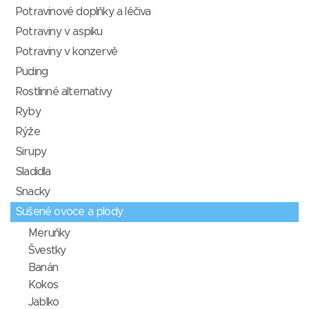
Potravinové doplňky a léčiva
Potraviny v aspiku
Potraviny v konzervě
Puding
Rostlinné alternativy
Ryby
Rýže
Sirupy
Sladidla
Snacky
Sušené ovoce a plody
Meruňky
Švestky
Banán
Kokos
Jablko