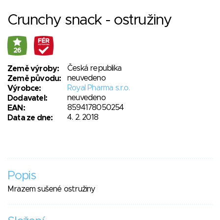
Crunchy snack - ostružiny
26
Česká republika
Země výroby:
neuvedeno
Země původu:
Royal Pharma s.r.o.
Výrobce:
neuvedeno
Dodavatel:
8594178050254
EAN:
4. 2. 2018
Data ze dne:
Popis
Mrazem sušené ostružiny