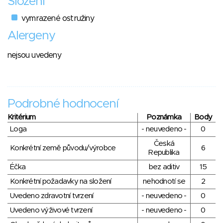
Složení
vymrazené ostružiny
Alergeny
nejsou uvedeny
Podrobné hodnocení
Kritérium
Poznámka
Body
Loga
- neuvedeno -
0
Česká
Konkrétní země původu/výrobce
6
Republika
Éčka
bez aditiv
15
Konkrétní požadavky na složení
nehodnotí se
2
Uvedeno zdravotní tvrzení
- neuvedeno -
0
Uvedeno výživové tvrzení
- neuvedeno -
0