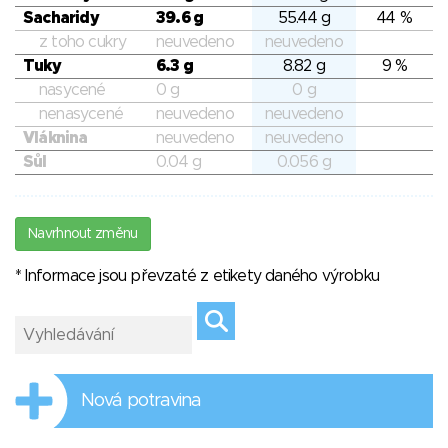
Sacharidy
39.6 g
55.44 g
44 %
z toho cukry
neuvedeno
neuvedeno
Tuky
6.3 g
8.82 g
9 %
nasycené
0 g
0 g
nenasycené
neuvedeno
neuvedeno
Vláknina
neuvedeno
neuvedeno
Sůl
0.04 g
0.056 g
Navrhnout změnu
* Informace jsou převzaté z etikety daného výrobku
Nová potravina