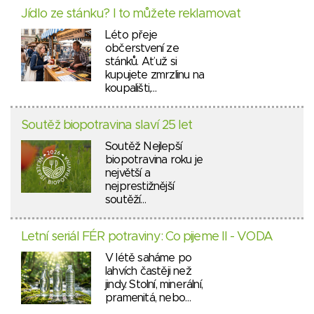
Jídlo ze stánku? I to můžete reklamovat
Léto přeje
občerstvení ze
stánků. Ať už si
kupujete zmrzlinu na
koupališti,…
Soutěž biopotravina slaví 25 let
Soutěž Nejlepší
biopotravina roku je
největší a
nejprestižnější
soutěží…
Letní seriál FÉR potraviny: Co pijeme II - VODA
V létě saháme po
lahvích častěji než
jindy. Stolní, minerální,
pramenitá, nebo…