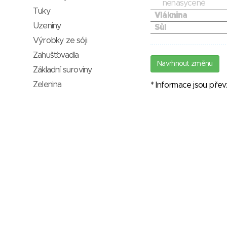
nenasycené
Tuky
Vláknina
Uzeniny
Sůl
Výrobky ze sóji
Zahušťovadla
Navrhnout změnu
Základní suroviny
Zelenina
* Informace jsou pře