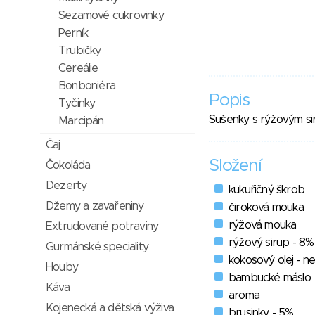
Sezamové cukrovinky
Perník
Trubičky
Cereálie
Bonboniéra
Popis
Tyčinky
Sušenky s rýžovým s
Marcipán
Čaj
Složení
Čokoláda
Dezerty
kukuřičný škrob
Džemy a zavařeniny
čiroková mouka
rýžová mouka
Extrudované potraviny
rýžový sirup - 8%
Gurmánské speciality
kokosový olej - n
Houby
bambucké máslo
Káva
aroma
Kojenecká a dětská výživa
brusinky - 5%