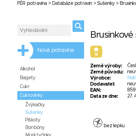
FÉR potravina
>
Databáze potravin
>
Sušenky
> Brusink
Brusinkové
Nová potravina
9
Čes
Země výroby:
Alkohol
neu
Země původu:
Bagety
Natu
Výrobce:
neu
Dodavatel:
Cukr
859
EAN:
Cukrovinky
27. 
Data ze dne:
Žvýkačky
Sušenky
Piškoty
bez lepku
Bonbóny
Müsli tyčinky