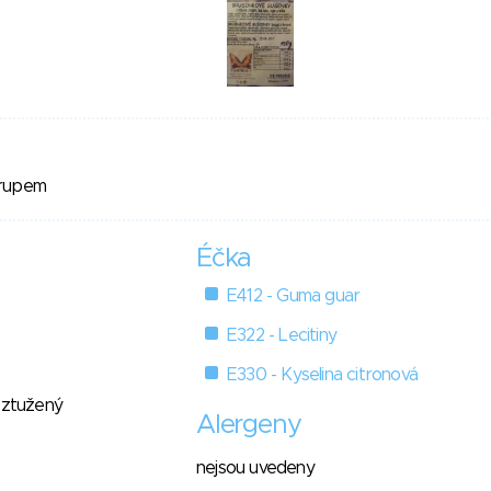
irupem
Éčka
E412 - Guma guar
E322 - Lecitiny
E330 - Kyselina citronová
eztužený
Alergeny
nejsou uvedeny