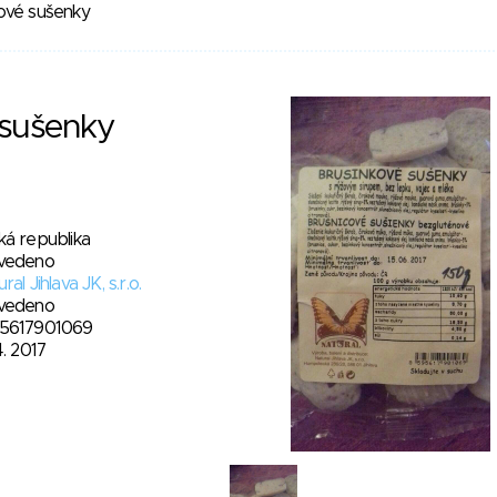
ové sušenky
 sušenky
ká republika
vedeno
ral Jihlava JK, s.r.o.
vedeno
5617901069
4. 2017