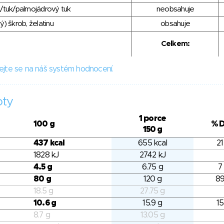
/tuk/palmojádrový tuk
neobsahuje
) škrob, želatinu
obsahuje
Celkem:
ejte se na náš systém hodnocení.
oty
1 porce
100 g
% 
150 g
437 kcal
655 kcal
21
1828 kJ
2742 kJ
4.5 g
6.75 g
7
80 g
120 g
89
18.5 g
27.75 g
10.6 g
15.9 g
15
8.7 g
13.05 g