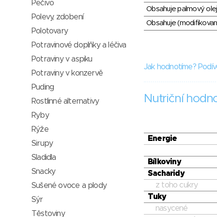
Pečivo
Obsahuje palmový olej
Polevy, zdobení
Obsahuje (modifikovaný
Polotovary
Potravinové doplňky a léčiva
Potraviny v aspiku
Jak hodnotíme? Podív
Potraviny v konzervě
Puding
Nutriční hodn
Rostlinné alternativy
Ryby
Rýže
Energie
Sirupy
Sladidla
Bílkoviny
Snacky
Sacharidy
z toho cukry
Sušené ovoce a plody
Tuky
Sýr
nasycené
Těstoviny