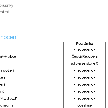
brusinky
entrát
j
nocení
Poznámka
- neuvedeno -
du/výrobce
Česká Republika
aditiva se skóre 0
a složení
- neuvedeno -
zení
- neuvedeno -
ení
- neuvedeno -
anů
- neuvedeno -
kt z droždí"
- neuvedeno -
ho aroma
obsahuje