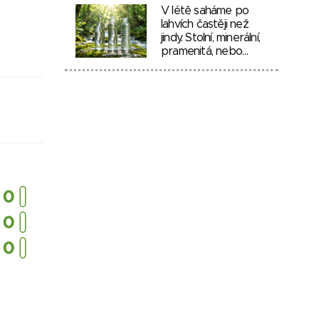
V létě saháme po
lahvích častěji než
jindy. Stolní, minerální,
pramenitá, nebo…