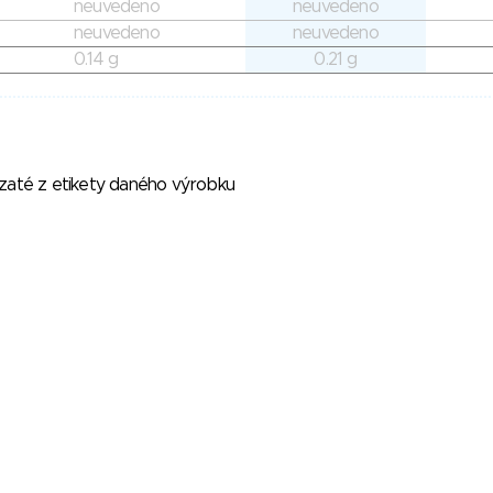
neuvedeno
neuvedeno
neuvedeno
neuvedeno
0.14 g
0.21 g
vzaté z etikety daného výrobku