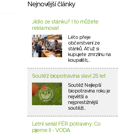
Nejnovější články
Jídlo ze stánku? I to můžete
reklamovat
Léto přeje
občerstvení ze
stánků. Ať už si
kupujete zmrzlinu na
koupališti,…
Soutěž biopotravina slaví 25 let
Soutěž Nejlepší
biopotravina roku je
největší a
nejprestižnější
soutěží…
Letní seriál FÉR potraviny: Co
pijeme II - VODA