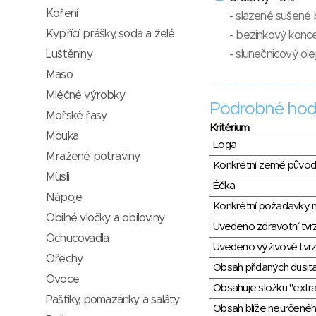
Koření
- slazené sušené 
Kypřící prášky, soda a želé
- bezinkový konc
Luštěniny
- slunečnicový ole
Maso
Mléčné výrobky
Podrobné hod
Mořské řasy
Kritérium
Mouka
Loga
Mražené potraviny
Konkrétní země půvo
Müsli
Éčka
Nápoje
Konkrétní požadavky n
Obilné vločky a obiloviny
Uvedeno zdravotní tvr
Ochucovadla
Uvedeno výživové tvrz
Ořechy
Obsah přidaných dusit
Ovoce
Obsahuje složku "extra
Paštiky, pomazánky a saláty
Obsah blíže neurčené