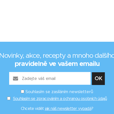
Novinky, akce, recepty a mnoho dalšíh
pravidelně ve vašem emailu
Souhlasím se zasíláním newsletterů
Souhlasím se zpracováním a ochranou osobních údajů
Chcete vidět
jak náš newsletter vypadá
?