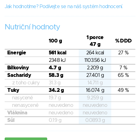
Jak hodnotíme? Podívejte se na náš systém hodnocení.
Nutriční hodnoty
1 porce
100 g
% DDD
47 g
Energie
561 kcal
264 kcal
27 %
2348 kJ
1103.56 kJ
Bílkoviny
4.7 g
2.209 g
7 %
Sacharidy
58.3 g
27.401 g
65 %
z toho cukry
31.3 g
14.711 g
Tuky
34.2 g
16.074 g
49 %
nasycené
19.7 g
9.259 g
nenasycené
neuvedeno
neuvedeno
Vláknina
neuvedeno
neuvedeno
Sůl
0.19 g
0.0893 g