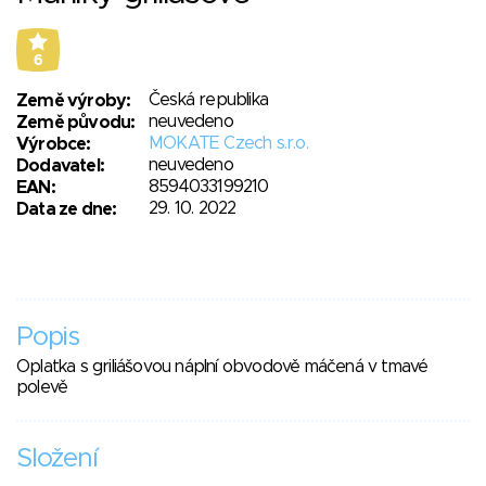
6
Česká republika
Země výroby:
neuvedeno
Země původu:
MOKATE Czech s.r.o.
Výrobce:
neuvedeno
Dodavatel:
8594033199210
EAN:
29. 10. 2022
Data ze dne:
Popis
Oplatka s griliášovou náplní obvodově máčená v tmavé
polevě
Složení