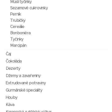
Müsli tyčinky
Sezamové cukrovinky
Perník
Trubičky
Cereálie
Bonboniéra
Tyčinky
Marcipán
Čaj
Čokoláda
Dezerty
Džemy a zavařeniny
Extrudované potraviny
Gurmánské speciality
Houby
Káva