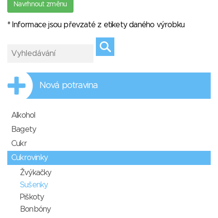
Navrhnout změnu
* Informace jsou převzaté z etikety daného výrobku
Nová potravina
Alkohol
Bagety
Cukr
Cukrovinky
Žvýkačky
Sušenky
Piškoty
Bonbóny