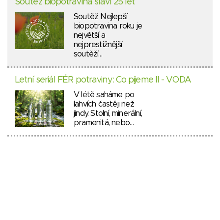
Soutěž biopotravina slaví 25 let
Soutěž Nejlepší
biopotravina roku je
největší a
nejprestižnější
soutěží…
Letní seriál FÉR potraviny: Co pijeme II - VODA
V létě saháme po
lahvích častěji než
jindy. Stolní, minerální,
pramenitá, nebo…