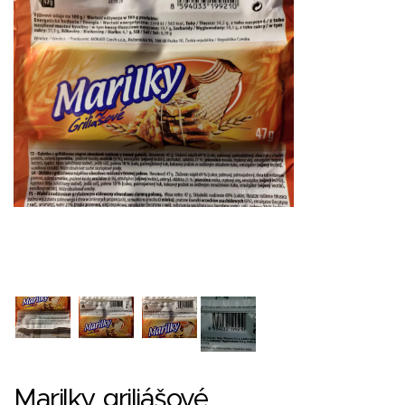
Marilky griliášové