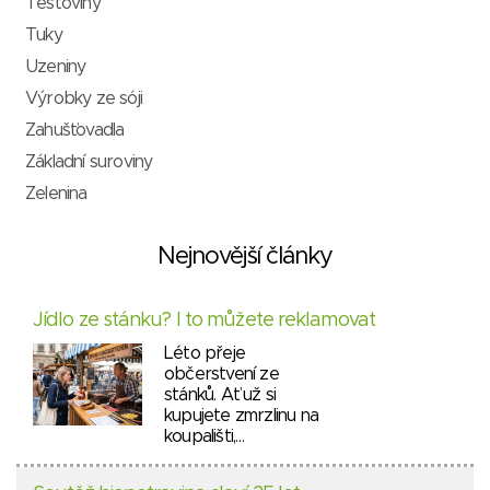
Těstoviny
Tuky
Uzeniny
Výrobky ze sóji
Zahušťovadla
Základní suroviny
Zelenina
Nejnovější články
Jídlo ze stánku? I to můžete reklamovat
Léto přeje
občerstvení ze
stánků. Ať už si
kupujete zmrzlinu na
koupališti,…