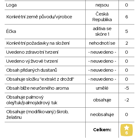
Loga
nejsou
0
Česká
Konkrétní země původu/výrobce
6
Republika
aditiva se
Éčka
5
skóre 1
Konkrétní požadavky na složení
nehodnotí se
2
Uvedeno zdravotní tvrzení
- neuvedeno -
0
Uvedeno výživové tvrzení
- neuvedeno -
0
Obsah přidaných dusitanů
- neuvedeno -
0
Obsahuje složku "extrakt z droždí"
- neuvedeno -
0
Obsah blíže neurčeného aroma
umělé
-5
Obsahuje palmový
obsahuje
-2
olej/tuk/palmojádrový tuk
Obsahuje (modifikovaný) škrob,
neobsahuje
0
želatinu
Celkem:
6