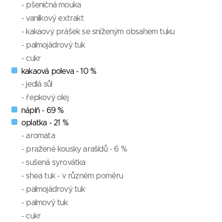
- pšeničná mouka
- vanilkový extrakt
- kakaový prášek se sníženým obsahem tuku
- palmojádrový tuk
- cukr
kakaová poleva - 10 %
- jedlá sůl
- řepkový olej
náplň - 69 %
oplatka - 21 %
- aromata
- pražené kousky arašídů - 6 %
- sušená syrovátka
- shea tuk - v různém poměru
- palmojádrový tuk
- palmový tuk
- cukr