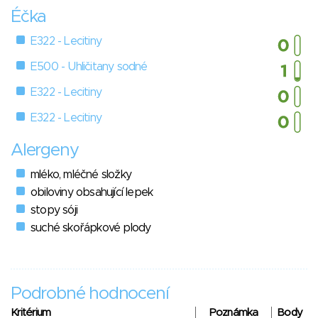
Éčka
E322 - Lecitiny
E500 - Uhličitany sodné
E322 - Lecitiny
E322 - Lecitiny
Alergeny
mléko, mléčné složky
obiloviny obsahující lepek
stopy sóji
suché skořápkové plody
Podrobné hodnocení
Kritérium
Poznámka
Body