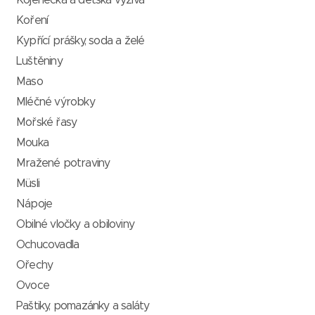
Kojenecká a dětská výživa
Koření
Kypřící prášky, soda a želé
Luštěniny
Maso
Mléčné výrobky
Mořské řasy
Mouka
Mražené potraviny
Müsli
Nápoje
Obilné vločky a obiloviny
Ochucovadla
Ořechy
Ovoce
Paštiky, pomazánky a saláty