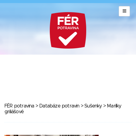
FÉR potravina
>
Databáze potravin
>
Sušenky
> Marilky
griliášové