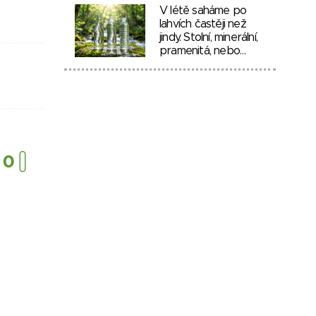
V létě saháme po
lahvích častěji než
jindy. Stolní, minerální,
pramenitá, nebo…