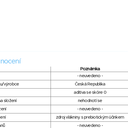
nocení
Poznámka
- neuvedeno -
du/výrobce
Česká Republika
aditiva se skóre 0
a složení
nehodnotí se
zení
- neuvedeno -
ení
zdroj vlákniny s prebiotickým účinkem
anů
- neuvedeno -