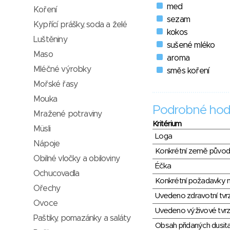
med
Koření
sezam
Kypřící prášky, soda a želé
kokos
Luštěniny
sušené mléko
Maso
aroma
Mléčné výrobky
směs koření
Mořské řasy
Mouka
Podrobné hod
Mražené potraviny
Kritérium
Müsli
Loga
Nápoje
Konkrétní země půvo
Obilné vločky a obiloviny
Éčka
Ochucovadla
Konkrétní požadavky n
Ořechy
Uvedeno zdravotní tvr
Ovoce
Uvedeno výživové tvrz
Paštiky, pomazánky a saláty
Obsah přidaných dusit