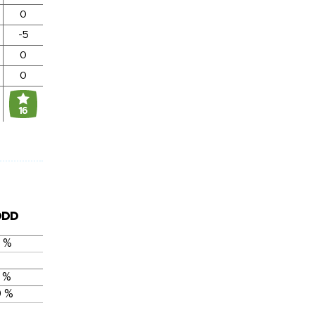
0
-5
0
0
16
DDD
 %
 %
 %