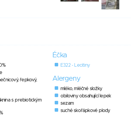
Éčka
30%
E322 - Lecitiny
e
Alergeny
unečnicový, řepkový,
mléko, mléčné složky
obiloviny obsahující lepek
áknina s prebiotickým
sezam
suché skořápkové plody
4%