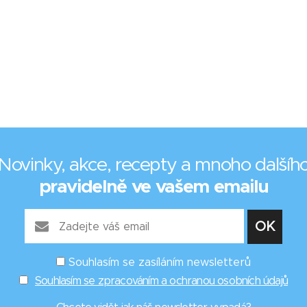
Novinky, akce, recepty a mnoho dalšíh
pravidelně ve vašem emailu
Souhlasím se zasíláním newsletterů
Souhlasím se zpracováním a ochranou osobních údajů