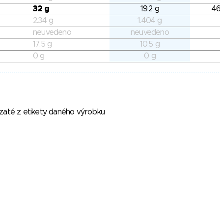
32 g
19.2 g
46
2.34 g
1.404 g
neuvedeno
neuvedeno
17.5 g
10.5 g
0 g
0 g
vzaté z etikety daného výrobku