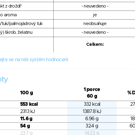
kt z droždí"
- neuvedeno -
ho aroma
je
/tuk/palmojádrový tuk
neobsahuje
) škrob, želatinu
- neuvedeno -
Celkem:
ejte se na náš systém hodnocení.
oty
1 porce
100 g
% 
60 g
553 kcal
332 kcal
27
2313 kJ
1387.8 kJ
11.6 g
6.96 g
18
54 g
32.4 g
60
23.7 g
14.22 g