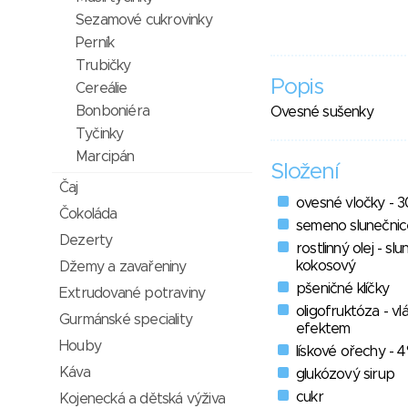
Sezamové cukrovinky
Perník
Trubičky
Popis
Cereálie
Bonboniéra
Ovesné sušenky
Tyčinky
Marcipán
Složení
Čaj
ovesné vločky - 
Čokoláda
semeno slunečnic
Dezerty
rostlinný olej - sl
kokosový
Džemy a zavařeniny
pšeničné klíčky
Extrudované potraviny
oligofruktóza - vl
Gurmánské speciality
efektem
Houby
lískové ořechy - 
Káva
glukózový sirup
cukr
Kojenecká a dětská výživa