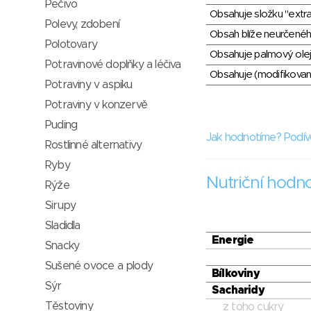
Pečivo
Obsahuje složku "extra
Polevy, zdobení
Obsah blíže neurčené
Polotovary
Obsahuje palmový olej
Potravinové doplňky a léčiva
Obsahuje (modifikovaný
Potraviny v aspiku
Potraviny v konzervě
Puding
Jak hodnotíme? Podív
Rostlinné alternativy
Ryby
Nutriční hodn
Rýže
Sirupy
Sladidla
Energie
Snacky
Sušené ovoce a plody
Bílkoviny
Sýr
Sacharidy
Těstoviny
z toho cukry