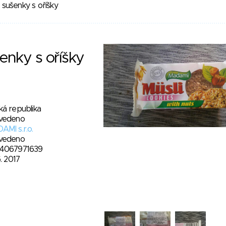
sušenky s oříšky
enky s oříšky
ká republika
vedeno
AMI s.r.o.
vedeno
4067971639
6. 2017