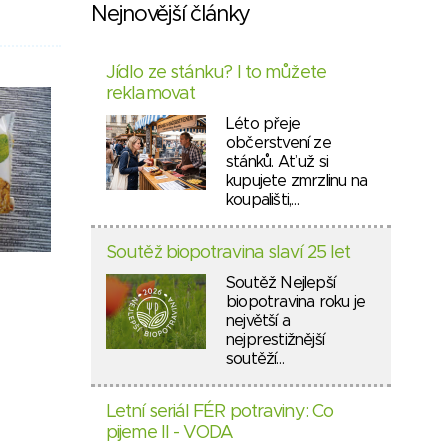
Nejnovější články
Jídlo ze stánku? I to můžete
reklamovat
Léto přeje
občerstvení ze
stánků. Ať už si
kupujete zmrzlinu na
koupališti,…
Soutěž biopotravina slaví 25 let
Soutěž Nejlepší
biopotravina roku je
největší a
nejprestižnější
soutěží…
Letní seriál FÉR potraviny: Co
pijeme II - VODA