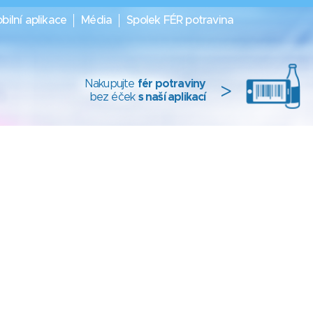
bilní aplikace
Média
Spolek FÉR potravina
Nakupujte
fér potraviny
>
bez éček
s naší aplikací