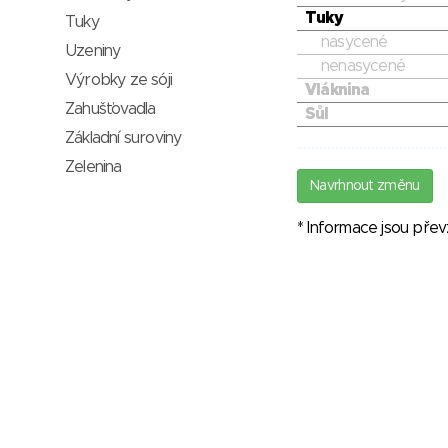
Tuky
Tuky
nasycené
Uzeniny
nenasycené
Výrobky ze sóji
Vláknina
Zahušťovadla
Sůl
Základní suroviny
Zelenina
Navrhnout změnu
* Informace jsou pře