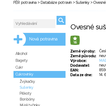
FÉR potravina
>
Databáze potravin
>
Sušenky
> Ovesné 
Ovesné suš
Nová potravina
16
Čes
Země výroby:
Alkohol
neu
Země původu:
Bagety
MAD
Výrobce:
neu
Dodavatel:
Cukr
859
EAN:
Cukrovinky
14. 
Data ze dne:
Žvýkačky
Sušenky
Piškoty
Bonbóny
Müsli tyčinky