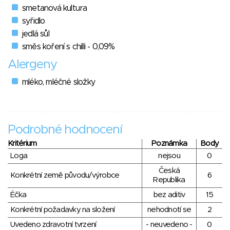
smetanová kultura
syřidlo
jedlá sůl
směs koření s chilli - 0,09%
Alergeny
mléko, mléčné složky
Podrobné hodnocení
Kritérium
Poznámka
Body
Loga
nejsou
0
Česká
Konkrétní země původu/výrobce
6
Republika
Éčka
bez aditiv
15
Konkrétní požadavky na složení
nehodnotí se
2
Uvedeno zdravotní tvrzení
- neuvedeno -
0