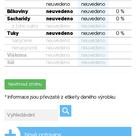
neuvedeno
neuvedeno
Bílkoviny
neuvedeno
neuvedeno
0 %
Sacharidy
neuvedeno
neuvedeno
0 %
z toho cukry
neuvedeno
neuvedeno
Tuky
neuvedeno
neuvedeno
0 %
nasycené
neuvedeno
neuvedeno
nenasycené
neuvedeno
neuvedeno
Vláknina
neuvedeno
neuvedeno
Sůl
neuvedeno
neuvedeno
Navrhnout změnu
* Informace jsou převzaté z etikety daného výrobku
Nová potravina