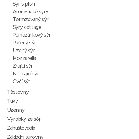
Sýr s plísní
Aromatické sýry
Termizovaný sýr
Sýry cottage
Pomazánkový sýr
Pařený sýr
Uzený sýr
Mozzarella
Zrající sýr
Nezrající sýr
Ovčí sýr
Těstoviny
Tuky
Uzeniny
Výrobky ze sóji
Zahušťovadla
Základní suroviny