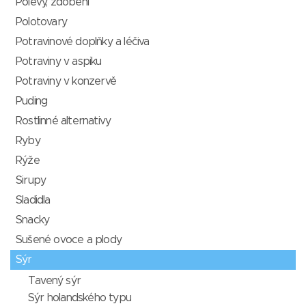
Polevy, zdobení
Polotovary
Potravinové doplňky a léčiva
Potraviny v aspiku
Potraviny v konzervě
Puding
Rostlinné alternativy
Ryby
Rýže
Sirupy
Sladidla
Snacky
Sušené ovoce a plody
Sýr
Tavený sýr
Sýr holandského typu