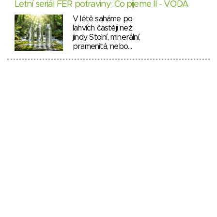
Letní seriál FÉR potraviny: Co pijeme II - VODA
V létě saháme po
lahvích častěji než
jindy. Stolní, minerální,
pramenitá, nebo…