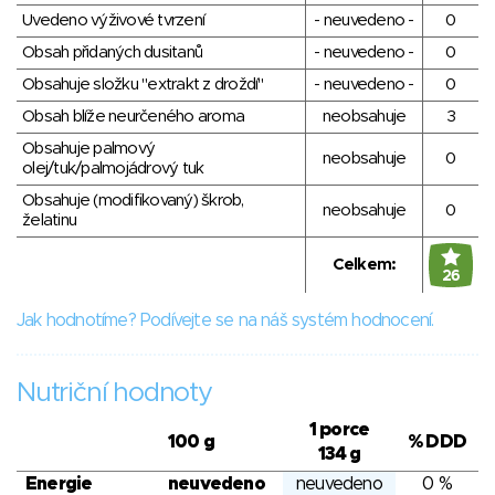
Uvedeno výživové tvrzení
- neuvedeno -
0
Obsah přidaných dusitanů
- neuvedeno -
0
Obsahuje složku "extrakt z droždí"
- neuvedeno -
0
Obsah blíže neurčeného aroma
neobsahuje
3
Obsahuje palmový
neobsahuje
0
olej/tuk/palmojádrový tuk
Obsahuje (modifikovaný) škrob,
neobsahuje
0
želatinu
Celkem:
26
Jak hodnotíme? Podívejte se na náš systém hodnocení.
Nutriční hodnoty
1 porce
100 g
% DDD
134 g
Energie
neuvedeno
neuvedeno
0 %