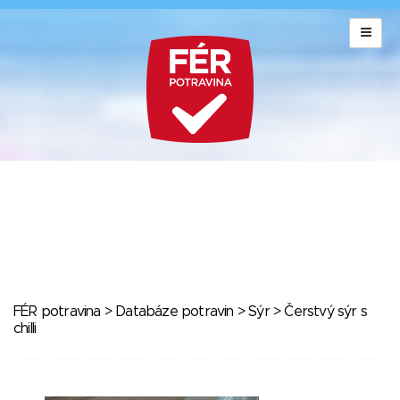
FÉR potravina
>
Databáze potravin
>
Sýr
> Čerstvý sýr s
chilli