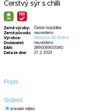
Čerstvý sýr s chilli
26
Česká republika
Země výroby:
neuvedeno
Země původu:
Mlékárna Klíč Božice
Výrobce:
neuvedeno
Dodavatel:
2890069001340
EAN:
27. 2. 2023
Data ze dne:
Popis
Složení
kravské mléko