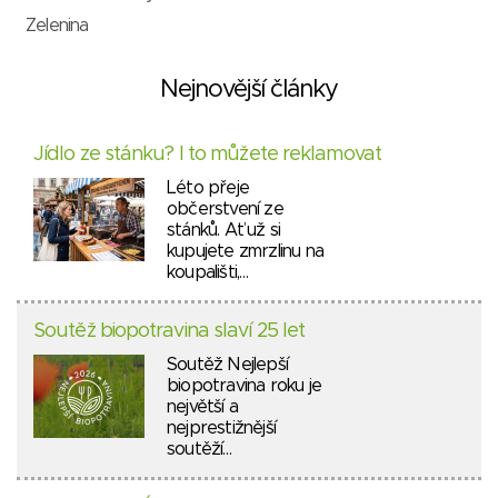
Zelenina
Nejnovější články
Jídlo ze stánku? I to můžete reklamovat
Léto přeje
občerstvení ze
stánků. Ať už si
kupujete zmrzlinu na
koupališti,…
Soutěž biopotravina slaví 25 let
Soutěž Nejlepší
biopotravina roku je
největší a
nejprestižnější
soutěží…