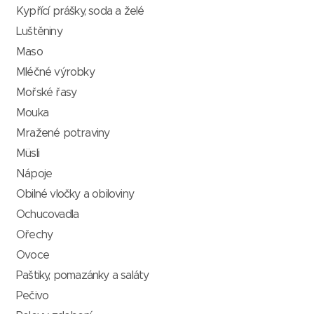
Kypřící prášky, soda a želé
Luštěniny
Maso
Mléčné výrobky
Mořské řasy
Mouka
Mražené potraviny
Müsli
Nápoje
Obilné vločky a obiloviny
Ochucovadla
Ořechy
Ovoce
Paštiky, pomazánky a saláty
Pečivo