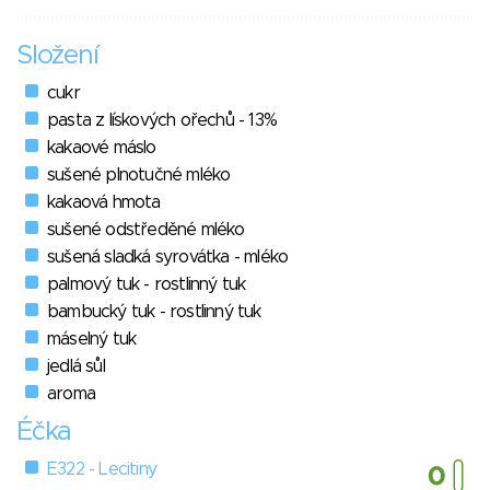
Složení
cukr
pasta z lískových ořechů - 13%
kakaové máslo
sušené plnotučné mléko
kakaová hmota
sušené odstředěné mléko
sušená sladká syrovátka - mléko
palmový tuk - rostlinný tuk
bambucký tuk - rostlinný tuk
máselný tuk
jedlá sůl
aroma
Éčka
E322 - Lecitiny