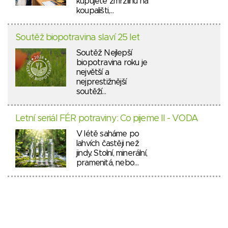
kupujete zmrzlinu na
koupališti,…
Soutěž biopotravina slaví 25 let
Soutěž Nejlepší
biopotravina roku je
největší a
nejprestižnější
soutěží…
Letní seriál FÉR potraviny: Co pijeme II - VODA
V létě saháme po
lahvích častěji než
jindy. Stolní, minerální,
pramenitá, nebo…