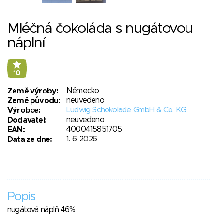
Mléčná čokoláda s nugátovou
náplní
10
Německo
Země výroby:
neuvedeno
Země původu:
Ludwig Schokolade GmbH & Co. KG
Výrobce:
neuvedeno
Dodavatel:
4000415851705
EAN:
1. 6. 2026
Data ze dne:
Popis
nugátová náplň 46%