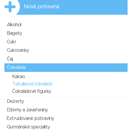
Nová potravina
Alkohol
Bagety
Cukr
Cukrovinky
Čaj
Čokoláda
Kakao
Tabulková čokoláda
Čokoládové figurky
Dezerty
Džemy a zavařeniny
Extrudované potraviny
Gurmánské speciality