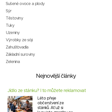
Sušené ovoce a plody
Sýr
Těstoviny
Tuky
Uzeniny
Výrobky ze sóji
Zahušťovadla
Základní suroviny
Zelenina
Nejnovější články
Jídlo ze stánku? I to můžete reklamovat
Léto přeje
občerstvení ze
stánků. Ať už si