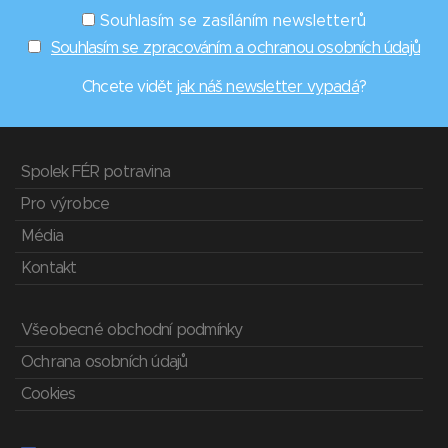
Souhlasím se zasíláním newsletterů
Souhlasím se zpracováním a ochranou osobních údajů
Chcete vidět
jak náš newsletter vypadá
?
Spolek FÉR potravina
Pro výrobce
Média
Kontakt
Všeobecné obchodní podmínky
Ochrana osobních údajů
Cookies