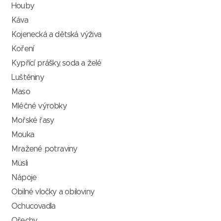
Houby
Káva
Kojenecká a dětská výživa
Koření
Kypřící prášky, soda a želé
Luštěniny
Maso
Mléčné výrobky
Mořské řasy
Mouka
Mražené potraviny
Müsli
Nápoje
Obilné vločky a obiloviny
Ochucovadla
Ořechy