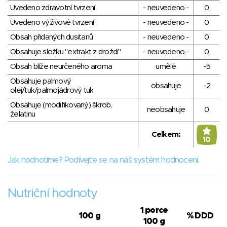
Uvedeno zdravotní tvrzení
- neuvedeno -
0
Uvedeno výživové tvrzení
- neuvedeno -
0
Obsah přidaných dusitanů
- neuvedeno -
0
Obsahuje složku "extrakt z droždí"
- neuvedeno -
0
Obsah blíže neurčeného aroma
umělé
-5
Obsahuje palmový
obsahuje
-2
olej/tuk/palmojádrový tuk
Obsahuje (modifikovaný) škrob,
neobsahuje
0
želatinu
Celkem:
10
Jak hodnotíme? Podívejte se na náš systém hodnocení.
Nutriční hodnoty
1 porce
100 g
% DDD
100 g