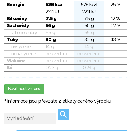
Energie
528 kcal
528 kcal
25 %
2211 kJ
2211 kJ
Bílkoviny
7.5 g
7.5 g
12 %
Sacharidy
56 g
56 g
62 %
z toho cukry
55 g
55 g
Tuky
30 g
30 g
43 %
nasycené
14 g
14 g
nenasycené
neuvedeno
neuvedeno
Vláknina
neuvedeno
neuvedeno
Sůl
0.23 g
0.23 g
Navrhnout změnu
* Informace jsou převzaté z etikety daného výrobku