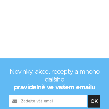
Novinky, akce, recepty a mnoho
dalšího
pravidelně ve vašem emailu