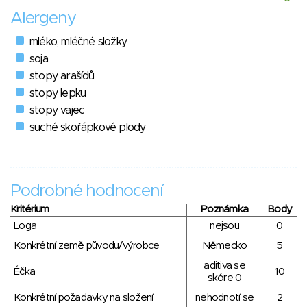
Alergeny
mléko, mléčné složky
soja
stopy arašídů
stopy lepku
stopy vajec
suché skořápkové plody
Podrobné hodnocení
Kritérium
Poznámka
Body
Loga
nejsou
0
Konkrétní země původu/výrobce
Německo
5
aditiva se
Éčka
10
skóre 0
Konkrétní požadavky na složení
nehodnotí se
2