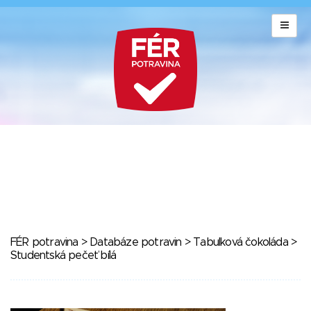
FÉR potravina
>
Databáze potravin
>
Tabulková čokoláda
>
Studentská pečeť bílá