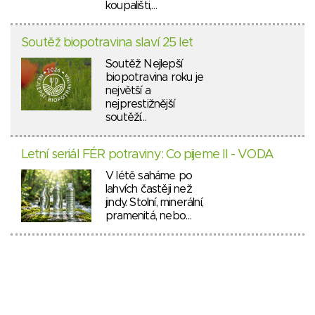
koupališti,…
Soutěž biopotravina slaví 25 let
Soutěž Nejlepší
biopotravina roku je
největší a
nejprestižnější
soutěží…
Letní seriál FÉR potraviny: Co pijeme II - VODA
V létě saháme po
lahvích častěji než
jindy. Stolní, minerální,
pramenitá, nebo…