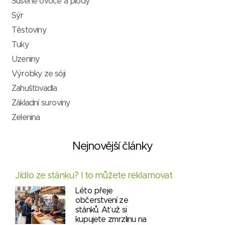
Sušené ovoce a plody
Sýr
Těstoviny
Tuky
Uzeniny
Výrobky ze sóji
Zahušťovadla
Základní suroviny
Zelenina
Nejnovější články
Jídlo ze stánku? I to můžete reklamovat
Léto přeje
občerstvení ze
stánků. Ať už si
kupujete zmrzlinu na