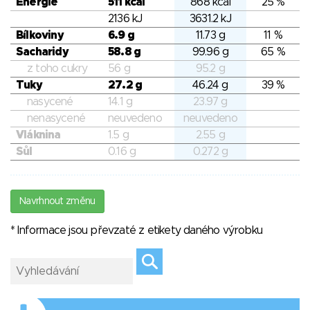
Energie
511 kcal
868 kcal
25 %
2136 kJ
3631.2 kJ
Bílkoviny
6.9 g
11.73 g
11 %
Sacharidy
58.8 g
99.96 g
65 %
z toho cukry
56 g
95.2 g
Tuky
27.2 g
46.24 g
39 %
nasycené
14.1 g
23.97 g
nenasycené
neuvedeno
neuvedeno
Vláknina
1.5 g
2.55 g
Sůl
0.16 g
0.272 g
Navrhnout změnu
* Informace jsou převzaté z etikety daného výrobku