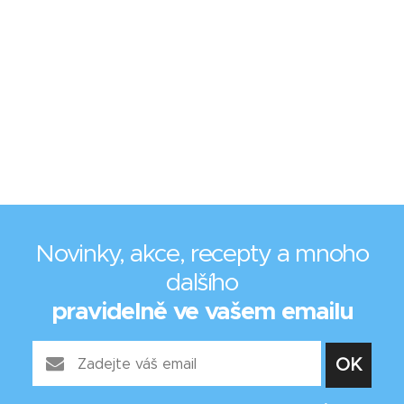
Novinky, akce, recepty a mnoho
dalšího
pravidelně ve vašem emailu