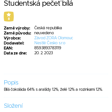
Studentská pečeť bílá
8
Česká republika
Země výroby:
neuvedeno
Země původu:
Závod ZORA Olomouc
Výrobce:
Nestlé Česko s.r.o
Dodavatel:
8593893783119
EAN:
20. 2. 2023
Data ze dne:
Popis
Bílá čokoláda 64% s arašídy 12%, želé 12% a rozinkami 12%.
Složení