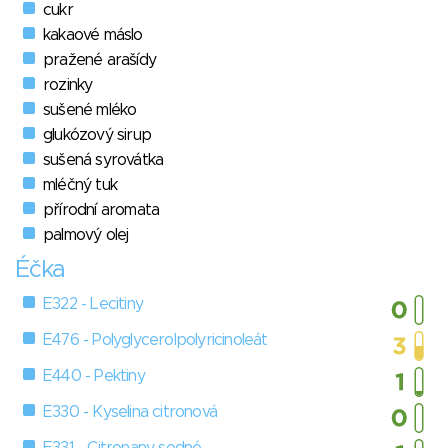
cukr
kakaové máslo
pražené arašídy
rozinky
sušené mléko
glukózový sirup
sušená syrovátka
mléčný tuk
přírodní aromata
palmový olej
Éčka
E322 - Lecitiny
E476 - Polyglycerolpolyricinoleát
E440 - Pektiny
E330 - Kyselina citronová