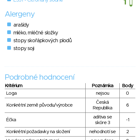
E331 - Citronany sodné
Alergeny
arašídy
mléko, mléčné složky
stopy skořápkových plodů
stopy soji
Podrobné hodnocení
Kritérium
Poznámka
Body
Loga
nejsou
0
Česká
Konkrétní země původu/výrobce
6
Republika
aditiva se
Éčka
-1
skóre 3
Konkrétní požadavky na složení
nehodnotí se
2