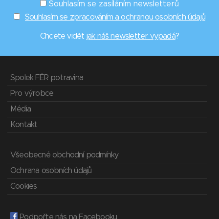
Souhlasím se zasíláním newsletterů
Souhlasím se zpracováním a ochranou osobních údajů
Chcete vidět
jak náš newsletter vypadá
?
Spolek FÉR potravina
Pro výrobce
Média
Kontakt
Všeobecné obchodní podmínky
Ochrana osobních údajů
Cookies
Podpořte nás na Facebooku