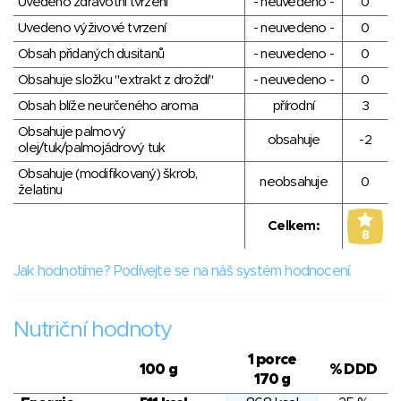
Uvedeno zdravotní tvrzení
- neuvedeno -
0
Uvedeno výživové tvrzení
- neuvedeno -
0
Obsah přidaných dusitanů
- neuvedeno -
0
Obsahuje složku "extrakt z droždí"
- neuvedeno -
0
Obsah blíže neurčeného aroma
přírodní
3
Obsahuje palmový
obsahuje
-2
olej/tuk/palmojádrový tuk
Obsahuje (modifikovaný) škrob,
neobsahuje
0
želatinu
Celkem:
8
Jak hodnotíme? Podívejte se na náš systém hodnocení.
Nutriční hodnoty
1 porce
100 g
% DDD
170 g