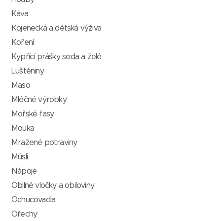
Káva
Kojenecká a dětská výživa
Koření
Kypřící prášky, soda a želé
Luštěniny
Maso
Mléčné výrobky
Mořské řasy
Mouka
Mražené potraviny
Müsli
Nápoje
Obilné vločky a obiloviny
Ochucovadla
Ořechy