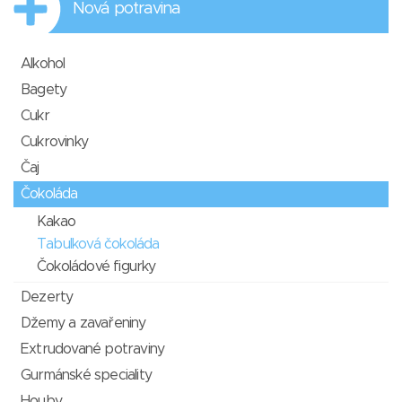
Nová potravina
Alkohol
Bagety
Cukr
Cukrovinky
Čaj
Čokoláda
Kakao
Tabulková čokoláda
Čokoládové figurky
Dezerty
Džemy a zavařeniny
Extrudované potraviny
Gurmánské speciality
Houby