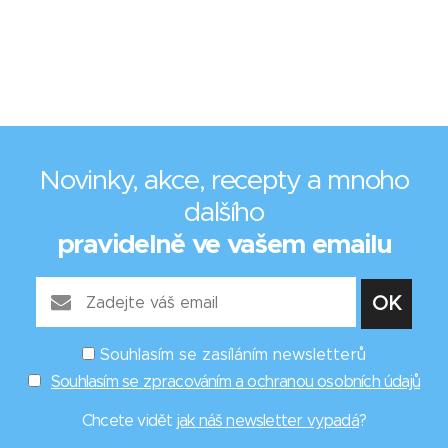
Novinky, akce, recepty a mnoho
dalšího
pravidelně ve vašem emailu
Souhlasím se zasíláním newsletterů
Souhlasím se zpracováním a ochranou osobních údajů
Chcete vidět
jak náš newsletter vypadá
?