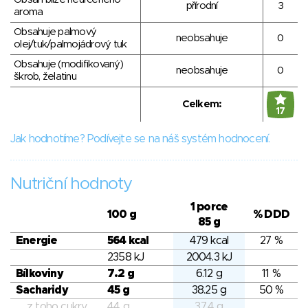
přírodní
3
aroma
Obsahuje palmový
neobsahuje
0
olej/tuk/palmojádrový tuk
Obsahuje (modifikovaný)
neobsahuje
0
škrob, želatinu
Celkem:
17
Jak hodnotíme? Podívejte se na náš systém hodnocení.
Nutriční hodnoty
1 porce
100 g
% DDD
85 g
Energie
564 kcal
479 kcal
27 %
2358 kJ
2004.3 kJ
Bílkoviny
7.2 g
6.12 g
11 %
Sacharidy
45 g
38.25 g
50 %
z toho cukry
44 g
37.4 g