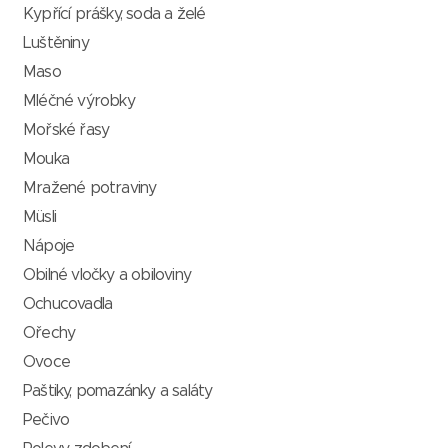
Kypřící prášky, soda a želé
Luštěniny
Maso
Mléčné výrobky
Mořské řasy
Mouka
Mražené potraviny
Müsli
Nápoje
Obilné vločky a obiloviny
Ochucovadla
Ořechy
Ovoce
Paštiky, pomazánky a saláty
Pečivo