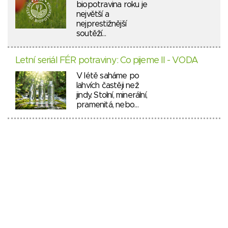
biopotravina roku je
největší a
nejprestižnější
soutěží…
Letní seriál FÉR potraviny: Co pijeme II - VODA
V létě saháme po
lahvích častěji než
jindy. Stolní, minerální,
pramenitá, nebo…