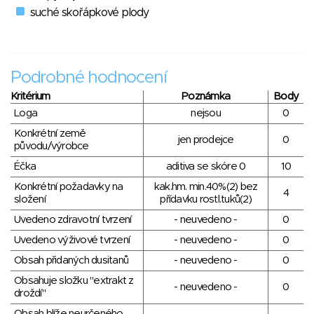
suché skořápkové plody
Podrobné hodnocení
Kritérium
Poznámka
Body
Loga
nejsou
0
Konkrétní země
jen prodejce
0
původu/výrobce
Éčka
aditiva se skóre 0
10
Konkrétní požadavky na
kak.hm. min.40%(2) bez
4
složení
přídavku rostl.tuků(2)
Uvedeno zdravotní tvrzení
- neuvedeno -
0
Uvedeno výživové tvrzení
- neuvedeno -
0
Obsah přidaných dusitanů
- neuvedeno -
0
Obsahuje složku "extrakt z
- neuvedeno -
0
droždí"
Obsah blíže neurčeného