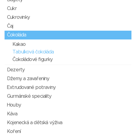
Cukr
Cukrovinky
Čaj
Čokoláda
Kakao
Tabulková čokoláda
Čokoládové figurky
Dezerty
Džemy a zavařeniny
Extrudované potraviny
Gurmánské speciality
Houby
Káva
Kojenecká a dětská výživa
Koření