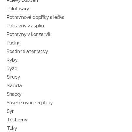
Polevy, zdobení
Polotovary
Potravinové doplňky a léčiva
Potraviny v aspiku
Potraviny v konzervě
Puding
Rostlinné alternativy
Ryby
Rýže
Sirupy
Sladidla
Snacky
Sušené ovoce a plody
Sýr
Těstoviny
Tuky