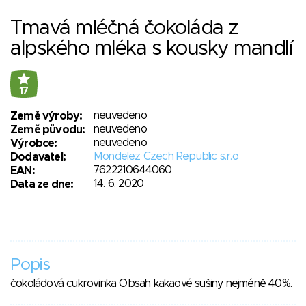
Tmavá mléčná čokoláda z
alpského mléka s kousky mandlí
17
neuvedeno
Země výroby:
neuvedeno
Země původu:
neuvedeno
Výrobce:
Mondelez Czech Republic s.r.o
Dodavatel:
7622210644060
EAN:
14. 6. 2020
Data ze dne:
Popis
čokoládová cukrovinka Obsah kakaové sušiny nejméně 40%.