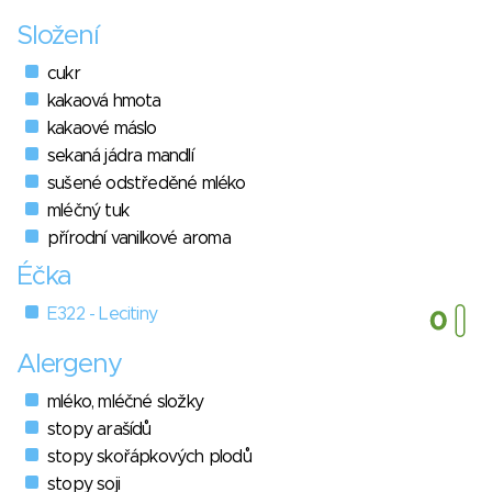
Složení
cukr
kakaová hmota
kakaové máslo
sekaná jádra mandlí
sušené odstředěné mléko
mléčný tuk
přírodní vanilkové aroma
Éčka
E322 - Lecitiny
Alergeny
mléko, mléčné složky
stopy arašídů
stopy skořápkových plodů
stopy soji