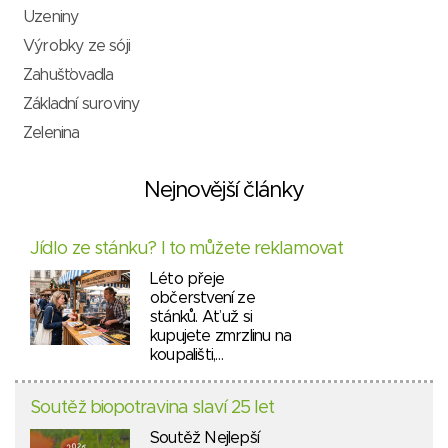
Uzeniny
Výrobky ze sóji
Zahušťovadla
Základní suroviny
Zelenina
Nejnovější články
Jídlo ze stánku? I to můžete reklamovat
Léto přeje
občerstvení ze
stánků. Ať už si
kupujete zmrzlinu na
koupališti,…
Soutěž biopotravina slaví 25 let
Soutěž Nejlepší