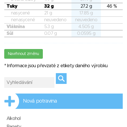
Tuky
32 g
27.2 g
46 %
nasycené
21 g
17.85 g
nenasycené
neuvedeno
neuvedeno
Vláknina
5.3 g
4.505 g
Sůl
0.07 g
0.0595 g
Navrhnout změnu
* Informace jsou převzaté z etikety daného výrobku
Nová potravina
Alkohol
Bagety