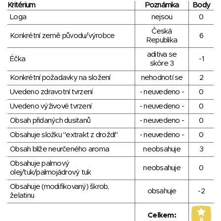
Kritérium
Poznámka
Body
Loga
nejsou
0
Česká
Konkrétní země původu/výrobce
6
Republika
aditiva se
Éčka
-1
skóre 3
Konkrétní požadavky na složení
nehodnotí se
2
Uvedeno zdravotní tvrzení
- neuvedeno -
0
Uvedeno výživové tvrzení
- neuvedeno -
0
Obsah přidaných dusitanů
- neuvedeno -
0
Obsahuje složku "extrakt z droždí"
- neuvedeno -
0
Obsah blíže neurčeného aroma
neobsahuje
3
Obsahuje palmový
neobsahuje
0
olej/tuk/palmojádrový tuk
Obsahuje (modifikovaný) škrob,
obsahuje
-2
želatinu
Celkem:
8