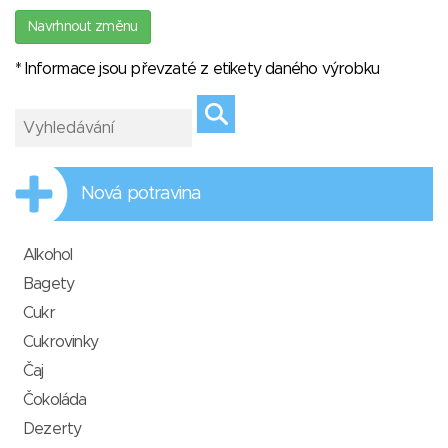
Navrhnout změnu
* Informace jsou převzaté z etikety daného výrobku
Nová potravina
Alkohol
Bagety
Cukr
Cukrovinky
Čaj
Čokoláda
Dezerty