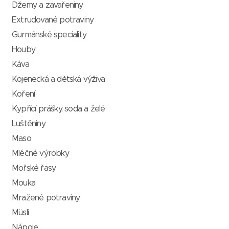
Džemy a zavařeniny
Extrudované potraviny
Gurmánské speciality
Houby
Káva
Kojenecká a dětská výživa
Koření
Kypřící prášky, soda a želé
Luštěniny
Maso
Mléčné výrobky
Mořské řasy
Mouka
Mražené potraviny
Müsli
Nápoje