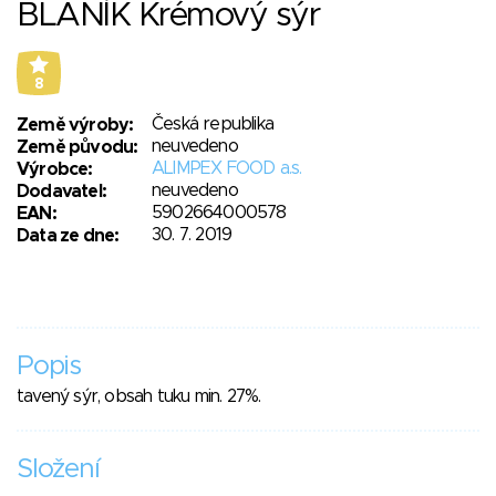
BLANÍK Krémový sýr
8
Česká republika
Země výroby:
neuvedeno
Země původu:
ALIMPEX FOOD a.s.
Výrobce:
neuvedeno
Dodavatel:
5902664000578
EAN:
30. 7. 2019
Data ze dne:
Popis
tavený sýr, obsah tuku min. 27%.
Složení