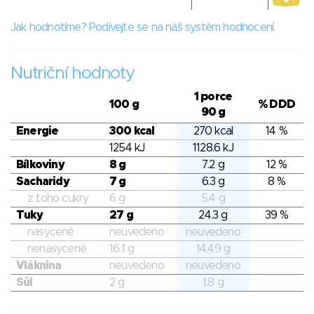
Jak hodnotíme? Podívejte se na náš systém hodnocení.
Nutriční hodnoty
1 porce
100 g
% DDD
90 g
Energie
300 kcal
270 kcal
14 %
1254 kJ
1128.6 kJ
Bílkoviny
8 g
7.2 g
12 %
Sacharidy
7 g
6.3 g
8 %
z toho cukry
6 g
5.4 g
Tuky
27 g
24.3 g
39 %
nasycené
neuvedeno
neuvedeno
nenasycené
16.1 g
14.49 g
Vláknina
neuvedeno
neuvedeno
Sůl
2 g
1.8 g