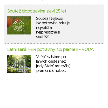
Soutěž biopotravina slaví 25 let
Soutěž Nejlepší
biopotravina roku je
největší a
nejprestižnější
soutěží…
Letní seriál FÉR potraviny: Co pijeme II - VODA
V létě saháme po
lahvích častěji než
jindy. Stolní, minerální,
pramenitá, nebo…