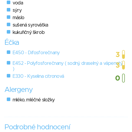
voda
sýry
máslo
sušená syrovátka
kukuřičný škrob
Éčka
E450 - Difosforečnany
E452 - Polyfosforečnany ( sodný, draselný a vápenatý
)
E330 - Kyselina citronová
Alergeny
mléko, mléčné složky
Podrobné hodnocení