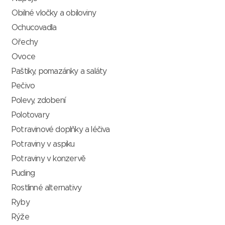
Obilné vločky a obiloviny
Ochucovadla
Ořechy
Ovoce
Paštiky, pomazánky a saláty
Pečivo
Polevy, zdobení
Polotovary
Potravinové doplňky a léčiva
Potraviny v aspiku
Potraviny v konzervě
Puding
Rostlinné alternativy
Ryby
Rýže