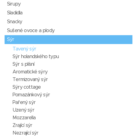
Sirupy
Sladidla
Snacky
Sušené ovoce a plody
Sýr
Tavený sýr
Sýr holandského typu
Sýr s plísní
Aromatické sýry
Termizovaný sýr
Sýry cottage
Pomazánkový sýr
Pařený sýr
Uzený sýr
Mozzarella
Zrající sýr
Nezrající sýr