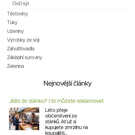
Ovčí sýr
Těstoviny
Tuky
Uzeniny
Výrobky ze sóji
Zahušťovadla
Základní suroviny
Zelenina
Nejnovější články
Jídlo ze stánku? I to můžete reklamovat
Léto přeje
občerstvení ze
stánků. Ať už si
kupujete zmrzlinu na
koupališti,…