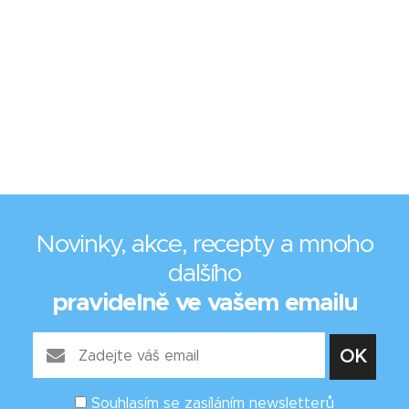
Novinky, akce, recepty a mnoho
dalšího
pravidelně ve vašem emailu
Souhlasím se zasíláním newsletterů