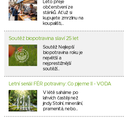
Léto přeje
občerstvení ze
stánků. Ať už si
kupujete zmrzlinu na
koupališti,…
Soutěž biopotravina slaví 25 let
Soutěž Nejlepší
biopotravina roku je
největší a
nejprestižnější
soutěží…
Letní seriál FÉR potraviny: Co pijeme II - VODA
V létě saháme po
lahvích častěji než
jindy. Stolní, minerální,
pramenitá, nebo…