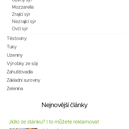
Uzený sýr
Mozzarella
Zrající sýr
Nezrající sýr
Ovčí sýr
Těstoviny
Tuky
Uzeniny
Výrobky ze sóji
Zahušťovadla
Základní suroviny
Zelenina
Nejnovější články
Jídlo ze stánku? I to můžete reklamovat