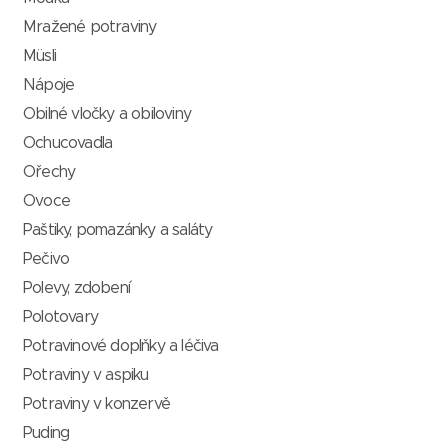
Mražené potraviny
Müsli
Nápoje
Obilné vločky a obiloviny
Ochucovadla
Ořechy
Ovoce
Paštiky, pomazánky a saláty
Pečivo
Polevy, zdobení
Polotovary
Potravinové doplňky a léčiva
Potraviny v aspiku
Potraviny v konzervě
Puding