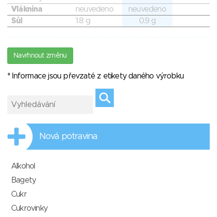
Vláknina
neuvedeno
neuvedeno
Sůl
1.8 g
0.9 g
Navrhnout změnu
* Informace jsou převzaté z etikety daného výrobku
Nová potravina
Alkohol
Bagety
Cukr
Cukrovinky