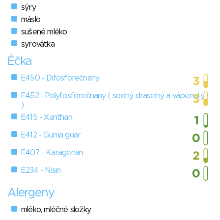
sýry
máslo
sušené mléko
syrovátka
Éčka
E450 - Difosforečnany
E452 - Polyfosforečnany ( sodný, draselný a vápenatý
)
E415 - Xanthan
E412 - Guma guar
E407 - Karagenan
E234 - Nisin
Alergeny
mléko, mléčné složky