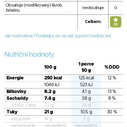
Obsahuje (modifikovaný) škrob,
neobsahuje
0
želatinu
Celkem:
10
Jak hodnotíme? Podívejte se na náš systém hodnocení.
Nutriční hodnoty
1 porce
100 g
% DDD
50 g
Energie
250 kcal
125 kcal
12 %
1046 kJ
523 kJ
Bílkoviny
8.2 g
4.1 g
13 %
Sacharidy
7.6 g
3.8 g
8 %
z toho cukry
7.2 g
3.6 g
Tuky
21 g
10.5 g
30 %
nasycené
14 g
7 g
nenasycené
neuvedeno
neuvedeno