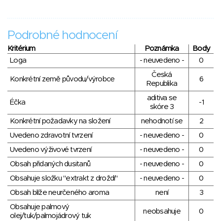
Podrobné hodnocení
Kritérium
Poznámka
Body
Loga
- neuvedeno -
0
Česká
Konkrétní země původu/výrobce
6
Republika
aditiva se
Éčka
-1
skóre 3
Konkrétní požadavky na složení
nehodnotí se
2
Uvedeno zdravotní tvrzení
- neuvedeno -
0
Uvedeno výživové tvrzení
- neuvedeno -
0
Obsah přidaných dusitanů
- neuvedeno -
0
Obsahuje složku "extrakt z droždí"
- neuvedeno -
0
Obsah blíže neurčeného aroma
není
3
Obsahuje palmový
neobsahuje
0
olej/tuk/palmojádrový tuk