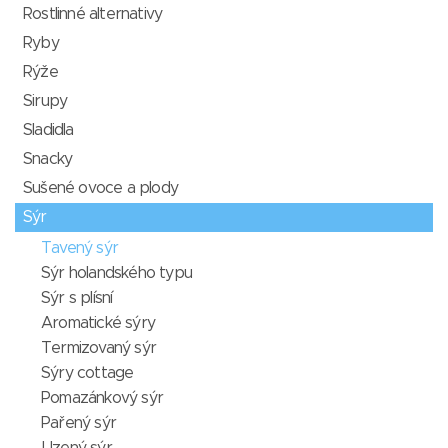
Rostlinné alternativy
Ryby
Rýže
Sirupy
Sladidla
Snacky
Sušené ovoce a plody
Sýr
Tavený sýr
Sýr holandského typu
Sýr s plísní
Aromatické sýry
Termizovaný sýr
Sýry cottage
Pomazánkový sýr
Pařený sýr