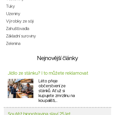
Tuky
Uzeniny
Výrobky ze sóji
Zahušťovadla
Základní suroviny
Zelenina
Nejnovější články
Jídlo ze stánku? I to můžete reklamovat
Léto přeje
občerstvení ze
stánků. Ať už si
kupujete zmrzlinu na
koupališti,…
Soutěž biopotravina slaví 25 let