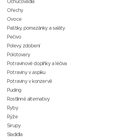
Ochucovadla
Ořechy
Ovoce
Paštiky, pomazánky a saláty
Pečivo
Polevy, zdobení
Polotovary
Potravinové doplňky a léčiva
Potraviny v aspiku
Potraviny v konzervě
Puding
Rostlinné alternativy
Ryby
Rýže
Sirupy
Sladidla