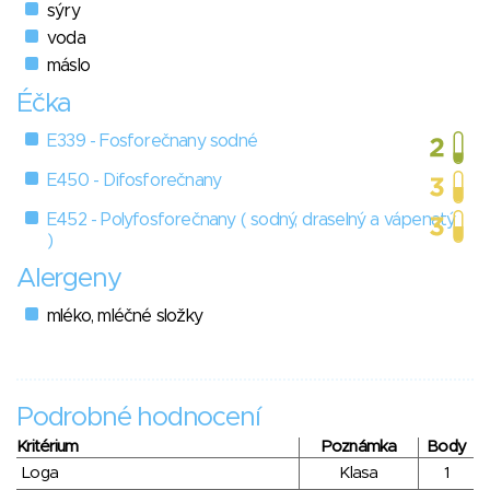
sýry
voda
máslo
Éčka
E339 - Fosforečnany sodné
E450 - Difosforečnany
E452 - Polyfosforečnany ( sodný, draselný a vápenatý
)
Alergeny
mléko, mléčné složky
Podrobné hodnocení
Kritérium
Poznámka
Body
Loga
Klasa
1