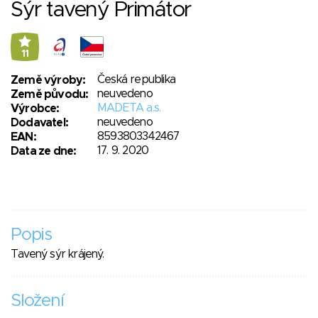
Sýr tavený Primátor
11
Česká republika
Země výroby:
neuvedeno
Země původu:
MADETA a.s.
Výrobce:
neuvedeno
Dodavatel:
8593803342467
EAN:
17. 9. 2020
Data ze dne:
Popis
Tavený sýr krájený.
Složení