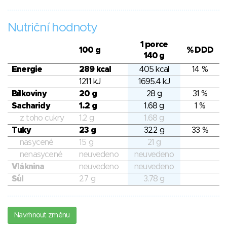
Nutriční hodnoty
1 porce
100 g
% DDD
140 g
Energie
289 kcal
405 kcal
14 %
1211 kJ
1695.4 kJ
Bílkoviny
20 g
28 g
31 %
Sacharidy
1.2 g
1.68 g
1 %
z toho cukry
1.2 g
1.68 g
Tuky
23 g
32.2 g
33 %
nasycené
15 g
21 g
nenasycené
neuvedeno
neuvedeno
Vláknina
neuvedeno
neuvedeno
Sůl
2.7 g
3.78 g
Navrhnout změnu