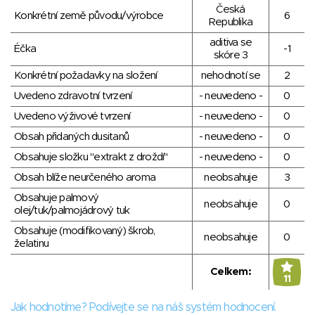
Česká
Konkrétní země původu/výrobce
6
Republika
aditiva se
Éčka
-1
skóre 3
Konkrétní požadavky na složení
nehodnotí se
2
Uvedeno zdravotní tvrzení
- neuvedeno -
0
Uvedeno výživové tvrzení
- neuvedeno -
0
Obsah přidaných dusitanů
- neuvedeno -
0
Obsahuje složku "extrakt z droždí"
- neuvedeno -
0
Obsah blíže neurčeného aroma
neobsahuje
3
Obsahuje palmový
neobsahuje
0
olej/tuk/palmojádrový tuk
Obsahuje (modifikovaný) škrob,
neobsahuje
0
želatinu
Celkem:
11
Jak hodnotíme? Podívejte se na náš systém hodnocení.