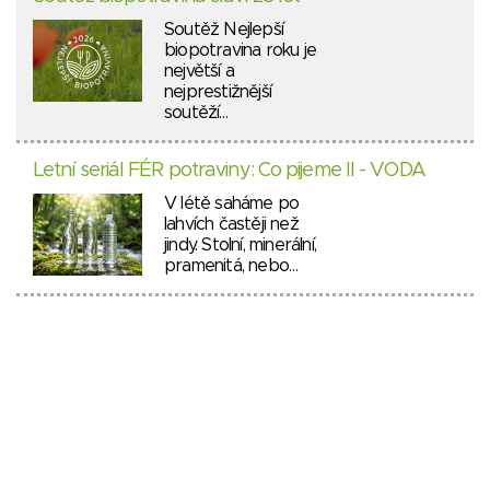
Soutěž Nejlepší
biopotravina roku je
největší a
nejprestižnější
soutěží…
Letní seriál FÉR potraviny: Co pijeme II - VODA
V létě saháme po
lahvích častěji než
jindy. Stolní, minerální,
pramenitá, nebo…