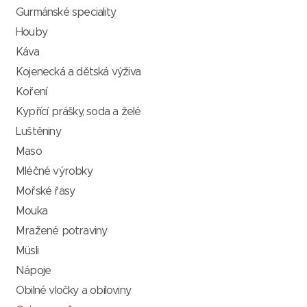
Gurmánské speciality
Houby
Káva
Kojenecká a dětská výživa
Koření
Kypřící prášky, soda a želé
Luštěniny
Maso
Mléčné výrobky
Mořské řasy
Mouka
Mražené potraviny
Müsli
Nápoje
Obilné vločky a obiloviny