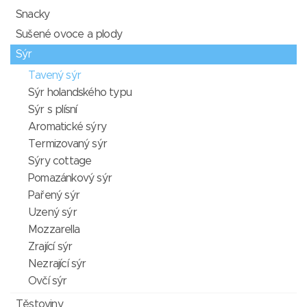
Snacky
Sušené ovoce a plody
Sýr
Tavený sýr
Sýr holandského typu
Sýr s plísní
Aromatické sýry
Termizovaný sýr
Sýry cottage
Pomazánkový sýr
Pařený sýr
Uzený sýr
Mozzarella
Zrající sýr
Nezrající sýr
Ovčí sýr
Těstoviny