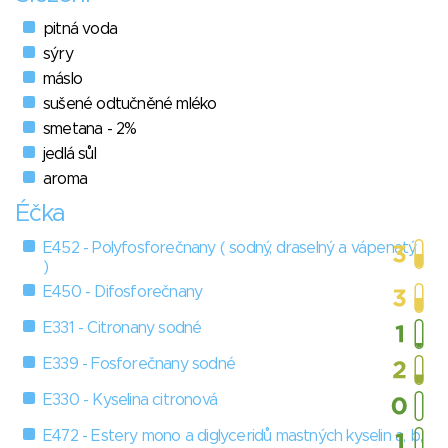
pitná voda
sýry
máslo
sušené odtučněné mléko
smetana - 2%
jedlá sůl
aroma
Éčka
E452 - Polyfosforečnany ( sodný, draselný a vápenatý
)
E450 - Difosforečnany
E331 - Citronany sodné
E339 - Fosforečnany sodné
E330 - Kyselina citronová
E472 - Estery mono a diglyceridů mastných kyselin a, b,