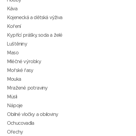
Houby
Káva
Kojenecká a dětská výživa
Koření
Kypřící prášky, soda a želé
Luštěniny
Maso
Mléčné výrobky
Mořské řasy
Mouka
Mražené potraviny
Müsli
Nápoje
Obilné vločky a obiloviny
Ochucovadla
Ořechy