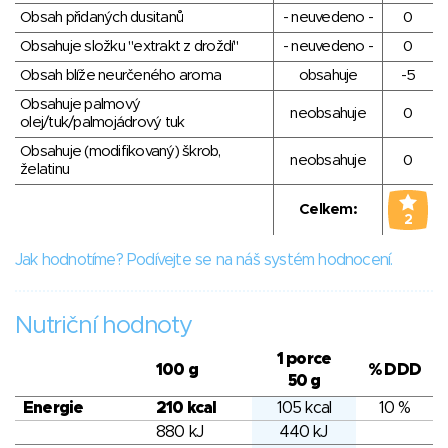
Obsah přidaných dusitanů
- neuvedeno -
0
Obsahuje složku "extrakt z droždí"
- neuvedeno -
0
Obsah blíže neurčeného aroma
obsahuje
-5
Obsahuje palmový
neobsahuje
0
olej/tuk/palmojádrový tuk
Obsahuje (modifikovaný) škrob,
neobsahuje
0
želatinu
Celkem:
2
Jak hodnotíme? Podívejte se na náš systém hodnocení.
Nutriční hodnoty
1 porce
100 g
% DDD
50 g
Energie
210 kcal
105 kcal
10 %
880 kJ
440 kJ