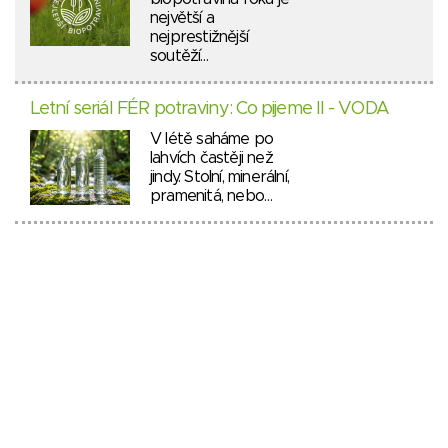
největší a
nejprestižnější
soutěží…
Letní seriál FÉR potraviny: Co pijeme II - VODA
V létě saháme po
lahvích častěji než
jindy. Stolní, minerální,
pramenitá, nebo…