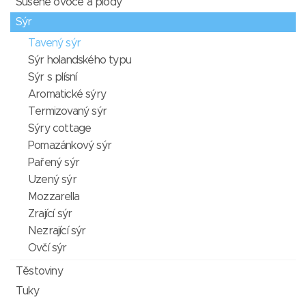
Sušené ovoce a plody
Sýr
Tavený sýr
Sýr holandského typu
Sýr s plísní
Aromatické sýry
Termizovaný sýr
Sýry cottage
Pomazánkový sýr
Pařený sýr
Uzený sýr
Mozzarella
Zrající sýr
Nezrající sýr
Ovčí sýr
Těstoviny
Tuky