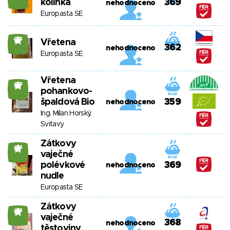
kolínka
369
nehodnoceno
Europasta SE
27
Vřetena
362
nehodnoceno
Europasta SE
Vřetena
27
pohankovo-
špaldová Bio
359
nehodnoceno
Ing. Milan Horský,
Svitavy
Zátkovy
27
vaječné
polévkové
369
nehodnoceno
nudle
Europasta SE
Zátkovy
27
vaječné
368
nehodnoceno
těstoviny