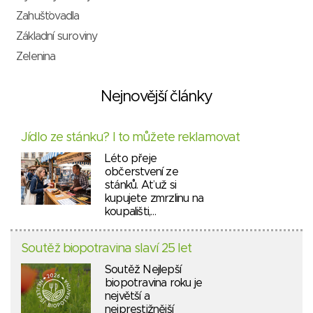
Zahušťovadla
Základní suroviny
Zelenina
Nejnovější články
Jídlo ze stánku? I to můžete reklamovat
Léto přeje
občerstvení ze
stánků. Ať už si
kupujete zmrzlinu na
koupališti,…
Soutěž biopotravina slaví 25 let
Soutěž Nejlepší
biopotravina roku je
největší a
nejprestižnější