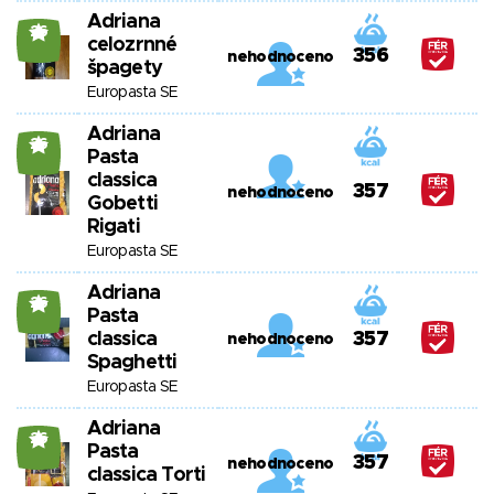
Adriana
26
celozrnné
356
nehodnoceno
špagety
Europasta SE
Adriana
26
Pasta
classica
357
nehodnoceno
Gobetti
Rigati
Europasta SE
Adriana
26
Pasta
classica
357
nehodnoceno
Spaghetti
Europasta SE
Adriana
26
Pasta
357
nehodnoceno
classica Torti