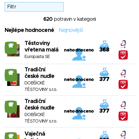
620
potravin v kategorii
Nejlépe hodnocené
Nejnovější
Těstoviny
27
vřetena malá
368
nehodnoceno
Europasta SE
Tradiční
27
české nudle
377
nehodnoceno
DOBŠICKÉ
TĚSTOVINY s.r.o.
Tradiční
27
české nudle
377
nehodnoceno
DOBŠICKÉ
TĚSTOVINY s.r.o.
Vaječná
27