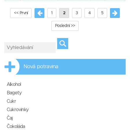
<< První
1
2
3
4
5
Poslední >>
Nová potravina
Alkohol
Bagety
Cukr
Cukrovinky
Čaj
Čokoláda