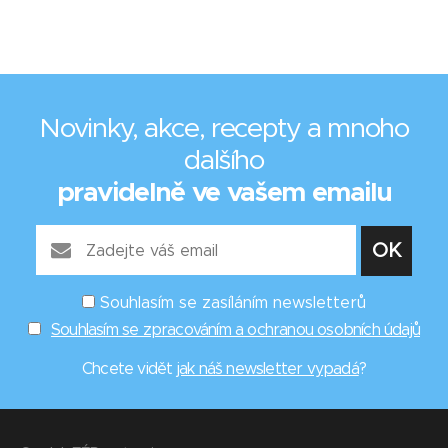
Novinky, akce, recepty a mnoho
dalšího
pravidelně ve vašem emailu
Souhlasím se zasíláním newsletterů
Souhlasím se zpracováním a ochranou osobních údajů
Chcete vidět
jak náš newsletter vypadá
?