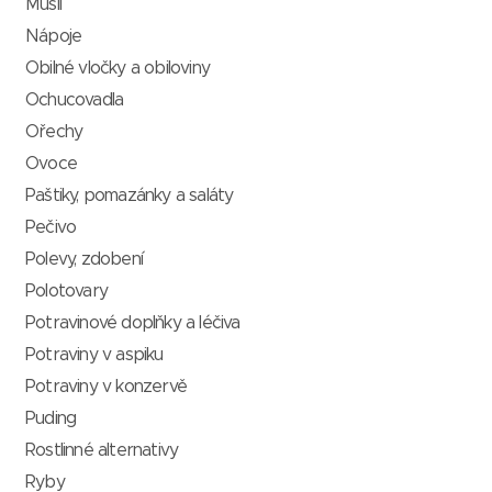
Müsli
Nápoje
Obilné vločky a obiloviny
Ochucovadla
Ořechy
Ovoce
Paštiky, pomazánky a saláty
Pečivo
Polevy, zdobení
Polotovary
Potravinové doplňky a léčiva
Potraviny v aspiku
Potraviny v konzervě
Puding
Rostlinné alternativy
Ryby