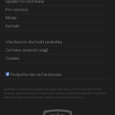
Spolek FÉR potravina
Pro výrobce
Média
Kontakt
Všeobecné obchodní podmínky
Ochrana osobních údajů
Cookies
Podpořte nás na Facebooku
Explicitně zakazujeme jakékoli použití části nebo celého obsahu těchto
stránek, jejich reprodukci, kopírování, úpravu a zvláště prezentaci na jiných
internetových stránkách bez našeho výslovného souhlasu.