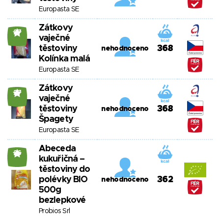
Europasta SE
Zátkovy
27
vaječné
těstoviny
368
nehodnoceno
Kolínka malá
Europasta SE
Zátkovy
27
vaječné
těstoviny
368
nehodnoceno
Špagety
Europasta SE
Abeceda
26
kukuřičná –
těstoviny do
polévky BIO
362
nehodnoceno
500g
bezlepkové
Probios Srl