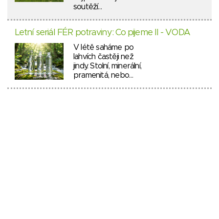
soutěží…
Letní seriál FÉR potraviny: Co pijeme II - VODA
V létě saháme po
lahvích častěji než
jindy. Stolní, minerální,
pramenitá, nebo…