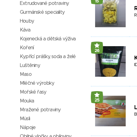
15
Extrudované potraviny
R
Gurmánské speciality
R
Houby
Káva
Kojenecká a dětská výživa
Koření
26
Kypřící prášky, soda a želé
K
I
Luštěniny
Maso
Mléčné výrobky
Mořské řasy
25
Mouka
Mražené potraviny
B
Müsli
Nápoje
Obilné vločky a obiloviny