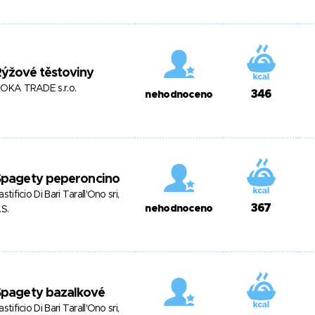
ýžové těstoviny
OKA TRADE s.r.o.
346
nehodnoceno
Špagety peperoncino
astificio Di Bari Tarall'Ono sri,
367
nehodnoceno
.S.
Špagety bazalkové
astificio Di Bari Tarall'Ono sri,