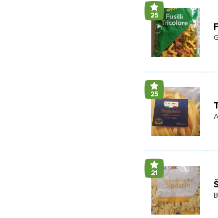
25
F
G
25
T
A
21
B