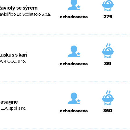
avioly se sýrem
aviolificio Lo Scoiattolo S.p.a.
279
nehodnoceno
uskus s kari
DC-FOOD, s.r.o.
361
nehodnoceno
Lasagne
ILLA, spol. s r.o.
360
nehodnoceno