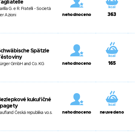
agliatelle
arilla G. e R. Fratelli - Società
363
nehodnoceno
er Azioni
Schwäbische Spätzle
Těstoviny
165
nehodnoceno
ürger GmbH and Co. KG
ezlepkové kukuřičné
špagety
nehodnoceno
neuvedeno
aufland Česká republika v.o.s.