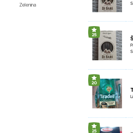
S
Zelenina
25
P
S
20
T
L
25