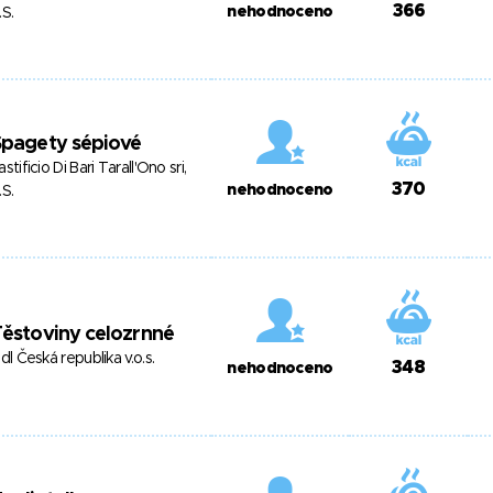
366
nehodnoceno
.S.
Špagety sépiové
astificio Di Bari Tarall'Ono sri,
370
nehodnoceno
.S.
ěstoviny celozrnné
idl Česká republika v.o.s.
348
nehodnoceno