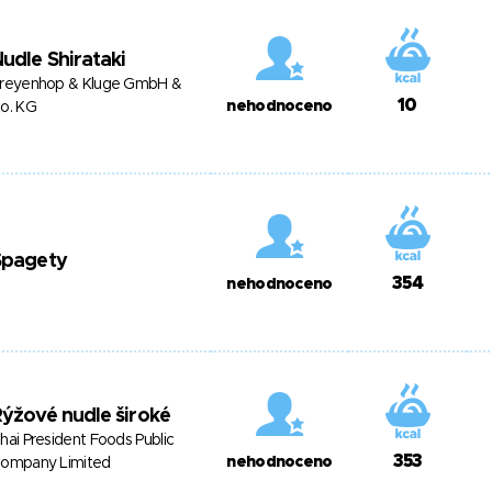
udle Shirataki
reyenhop & Kluge GmbH &
10
nehodnoceno
o. KG
Špagety
354
nehodnoceno
ýžové nudle široké
hai President Foods Public
353
nehodnoceno
ompany Limited