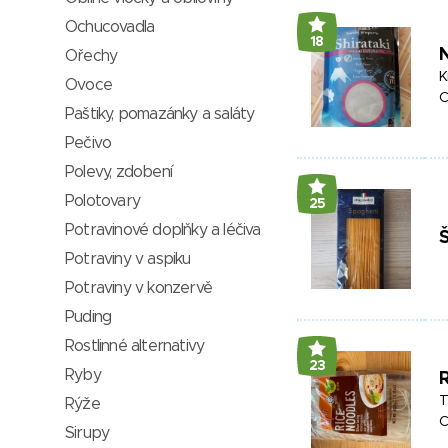
Ochucovadla
18
N
Ořechy
K
Ovoce
C
Paštiky, pomazánky a saláty
Pečivo
Polevy, zdobení
Polotovary
25
Potravinové doplňky a léčiva
Potraviny v aspiku
Potraviny v konzervě
Puding
Rostlinné alternativy
23
Ryby
R
T
Rýže
C
Sirupy