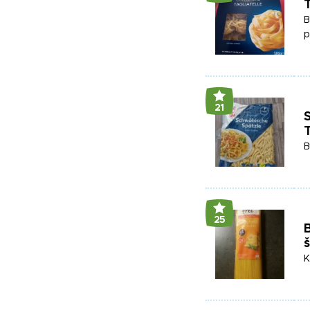
T
B
p
21
B
25
B
K