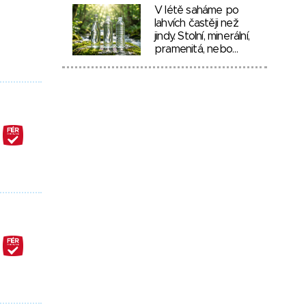
V létě saháme po
lahvích častěji než
jindy. Stolní, minerální,
pramenitá, nebo…