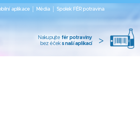
bilní aplikace
Média
Spolek FÉR potravina
Nakupujte
fér potraviny
>
bez éček
s naší aplikací