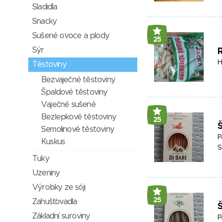
Sladidla
Snacky
Sušené ovoce a plody
25
Sýr
R
H
Těstoviny
Bezvaječné těstoviny
Špaldové těstoviny
Vaječné sušené
Bezlepkové těstoviny
25
Semolinové těstoviny
P
Kuskus
S
Tuky
Uzeniny
Výrobky ze sóji
25
Zahušťovadla
Základní suroviny
P