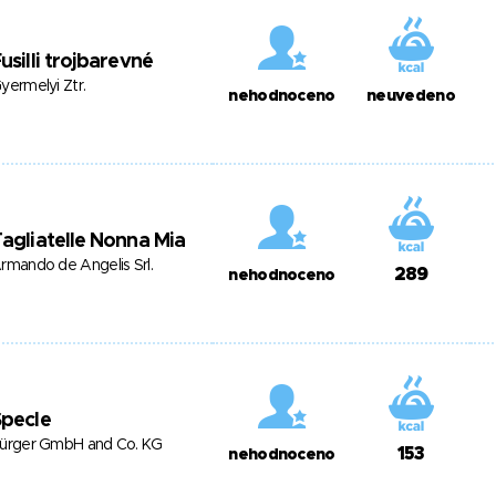
usilli trojbarevné
yermelyi Ztr.
nehodnoceno
neuvedeno
agliatelle Nonna Mia
rmando de Angelis Srl.
289
nehodnoceno
Špecle
ürger GmbH and Co. KG
153
nehodnoceno