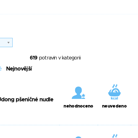
619
potravin v kategorii
é
Nejnovější
Udong pšeničné nudle
nehodnoceno
neuvedeno