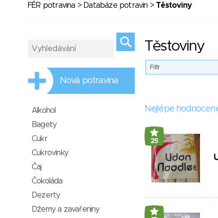
FÉR potravina
>
Databáze potravin
>
Těstoviny
Těstoviny
Filtr
Nová potravina
Nejlépe hodnocen
Alkohol
Bagety
Cukr
25
Cukrovinky
Čaj
Čokoláda
Dezerty
Džemy a zavařeniny