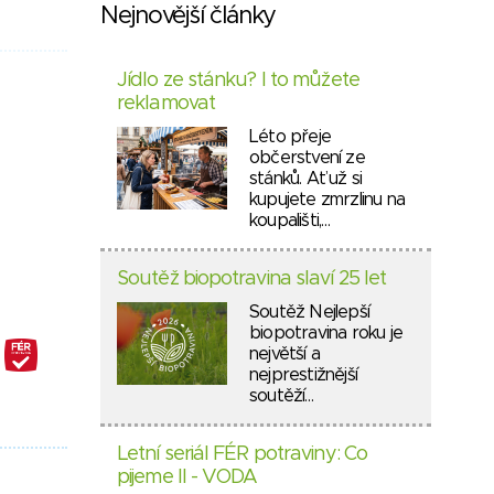
Nejnovější články
Jídlo ze stánku? I to můžete
reklamovat
Léto přeje
občerstvení ze
stánků. Ať už si
kupujete zmrzlinu na
koupališti,…
Soutěž biopotravina slaví 25 let
Soutěž Nejlepší
biopotravina roku je
největší a
nejprestižnější
soutěží…
Letní seriál FÉR potraviny: Co
pijeme II - VODA