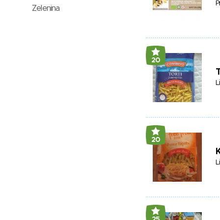
P
Zelenina
20
T
L
20
K
L
25