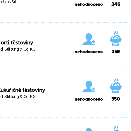
robios Srl
346
nehodnoceno
orti těstoviny
idl Stiftung & Co. KG
359
nehodnoceno
ukuřičné těstoviny
idl Stiftung & Co. KG
350
nehodnoceno