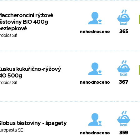
accheroncini rýžové
ěstoviny BIO 400g
bezlepkové
365
nehodnoceno
robios Srl
uskus kukuřično-rýžový
BIO 500g
367
nehodnoceno
robios Srl
lobus těstoviny - špagety
uropasta SE
359
nehodnoceno