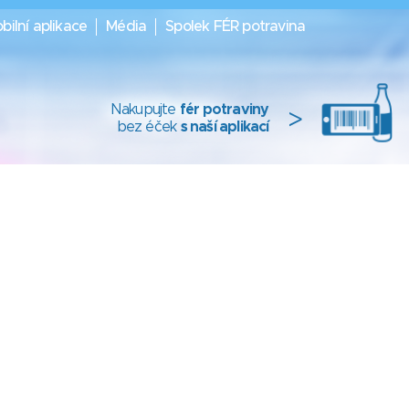
bilní aplikace
Média
Spolek FÉR potravina
Nakupujte
fér potraviny
>
bez éček
s naší aplikací