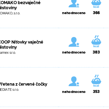
KOMAKO bezvaječné
ěstoviny
366
nehodnoceno
OMAKO, s.r.o.
COOP Níťovky vaječné
ěstoviny
383
nehodnoceno
amex s.r.o.
řetena z červené čočky
EDIATE s.r.o.
353
nehodnoceno