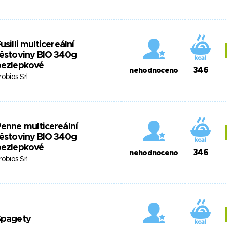
usilli multicereální
ěstoviny BIO 340g
bezlepkové
346
nehodnoceno
robios Srl
enne multicereální
ěstoviny BIO 340g
bezlepkové
346
nehodnoceno
robios Srl
Špagety