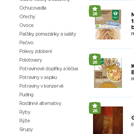
Ochucovadla
26
M
Ořechy
t
Ovoce
Paštiky, pomazánky a saláty
P
Pečivo
Polevy, zdobení
Polotovary
26
K
Potravinové doplňky a léčiva
Potraviny v aspiku
P
Potraviny v konzervě
Puding
Rostlinné alternativy
26
Ryby
G
Rýže
E
Sirupy