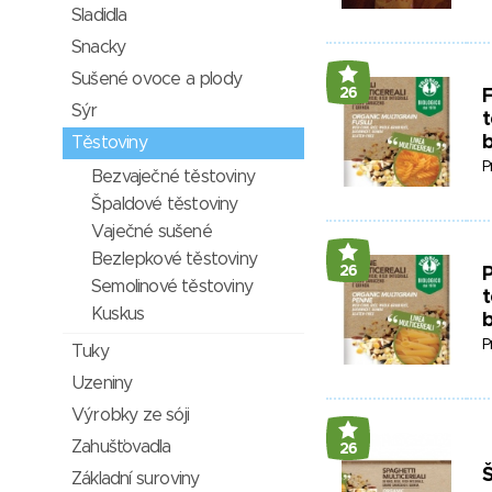
Sladidla
Snacky
Sušené ovoce a plody
26
F
Sýr
t
Těstoviny
P
Bezvaječné těstoviny
Špaldové těstoviny
Vaječné sušené
Bezlepkové těstoviny
26
P
Semolinové těstoviny
t
Kuskus
P
Tuky
Uzeniny
Výrobky ze sóji
Zahušťovadla
26
Základní suroviny