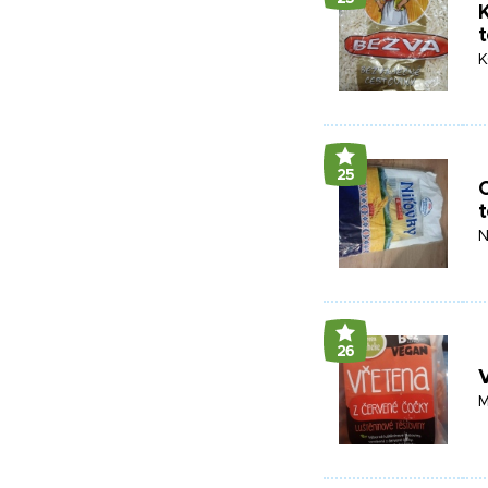
t
K
25
t
N
26
V
M