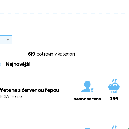
619
potravin v kategorii
é
Nejnovější
řetena s červenou řepou
EDIATE s.r.o.
369
nehodnoceno