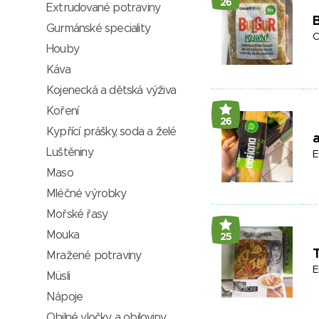
26
Extrudované potraviny
B
Gurmánské speciality
C
Houby
Káva
Kojenecká a dětská výživa
Koření
26
Kypřící prášky, soda a želé
a
Luštěniny
E
Maso
Mléčné výrobky
Mořské řasy
Mouka
25
T
Mražené potraviny
E
Müsli
Nápoje
Obilné vločky a obiloviny