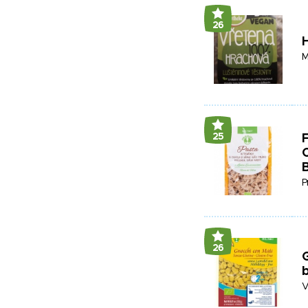
26
M
25
P
26
G
V