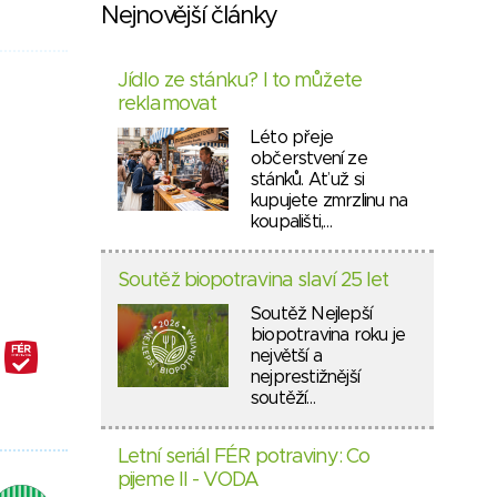
Nejnovější články
Jídlo ze stánku? I to můžete
reklamovat
Léto přeje
občerstvení ze
stánků. Ať už si
kupujete zmrzlinu na
koupališti,…
Soutěž biopotravina slaví 25 let
Soutěž Nejlepší
biopotravina roku je
největší a
nejprestižnější
soutěží…
Letní seriál FÉR potraviny: Co
pijeme II - VODA