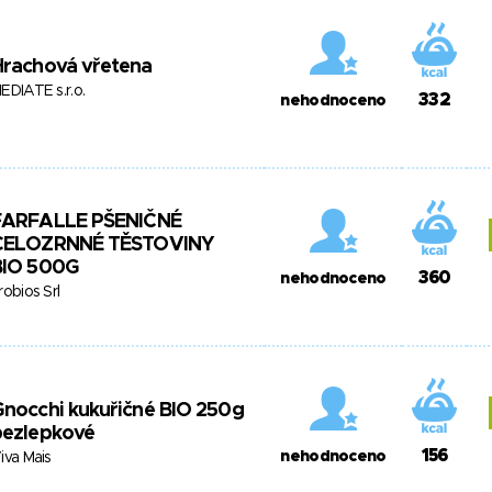
Hrachová vřetena
EDIATE s.r.o.
332
nehodnoceno
FARFALLE PŠENIČNÉ
CELOZRNNÉ TĚSTOVINY
BIO 500G
360
nehodnoceno
robios Srl
nocchi kukuřičné BIO 250g
bezlepkové
156
nehodnoceno
iva Mais