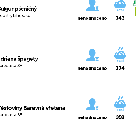
ulgur pšeničný
ountry Life, s.r.o.
343
nehodnoceno
driana špagety
uropasta SE
374
nehodnoceno
ěstoviny Barevná vřetena
uropasta SE
358
nehodnoceno