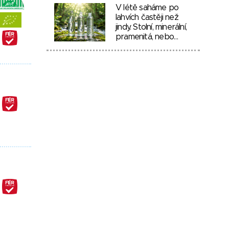
V létě saháme po
lahvích častěji než
jindy. Stolní, minerální,
pramenitá, nebo…