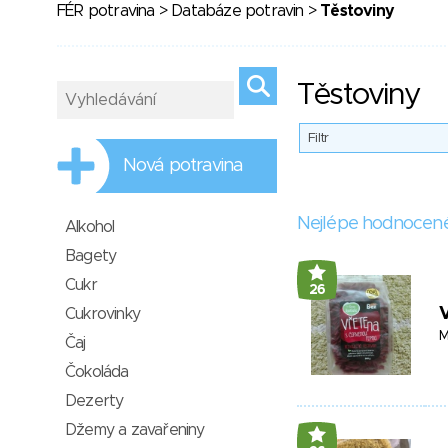
FÉR potravina
>
Databáze potravin
>
Těstoviny
Těstoviny
Filtr
Nová potravina
Nejlépe hodnocen
Alkohol
Bagety
Cukr
26
V
Cukrovinky
M
Čaj
Čokoláda
Dezerty
Džemy a zavařeniny