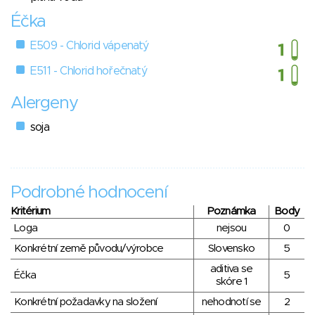
Éčka
E509 - Chlorid vápenatý
E511 - Chlorid hořečnatý
Alergeny
soja
Podrobné hodnocení
Kritérium
Poznámka
Body
Loga
nejsou
0
Konkrétní země původu/výrobce
Slovensko
5
aditiva se
Éčka
5
skóre 1
Konkrétní požadavky na složení
nehodnotí se
2