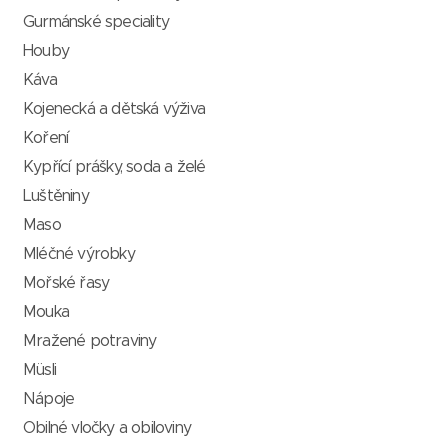
Gurmánské speciality
Houby
Káva
Kojenecká a dětská výživa
Koření
Kypřící prášky, soda a želé
Luštěniny
Maso
Mléčné výrobky
Mořské řasy
Mouka
Mražené potraviny
Müsli
Nápoje
Obilné vločky a obiloviny