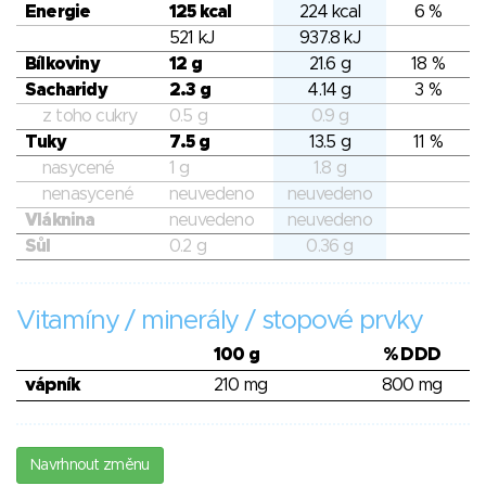
Energie
125 kcal
224 kcal
6 %
521 kJ
937.8 kJ
Bílkoviny
12 g
21.6 g
18 %
Sacharidy
2.3 g
4.14 g
3 %
z toho cukry
0.5 g
0.9 g
Tuky
7.5 g
13.5 g
11 %
nasycené
1 g
1.8 g
nenasycené
neuvedeno
neuvedeno
Vláknina
neuvedeno
neuvedeno
Sůl
0.2 g
0.36 g
Vitamíny / minerály / stopové prvky
100 g
% DDD
vápník
210 mg
800 mg
Navrhnout změnu