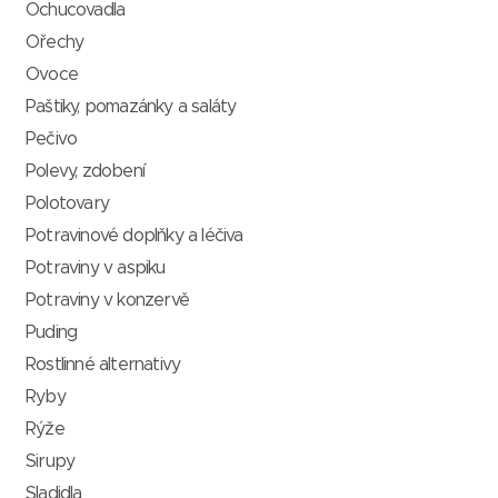
Ochucovadla
Ořechy
Ovoce
Paštiky, pomazánky a saláty
Pečivo
Polevy, zdobení
Polotovary
Potravinové doplňky a léčiva
Potraviny v aspiku
Potraviny v konzervě
Puding
Rostlinné alternativy
Ryby
Rýže
Sirupy
Sladidla