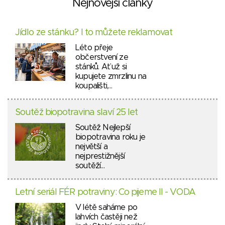
Nejnovější články
Jídlo ze stánku? I to můžete reklamovat
Léto přeje
občerstvení ze
stánků. Ať už si
kupujete zmrzlinu na
koupališti,…
Soutěž biopotravina slaví 25 let
Soutěž Nejlepší
biopotravina roku je
největší a
nejprestižnější
soutěží…
Letní seriál FÉR potraviny: Co pijeme II - VODA
V létě saháme po
lahvích častěji než