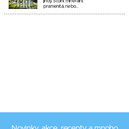
jindy. Stolní, minerální,
pramenitá, nebo…
Novinky, akce, recepty a mnoho