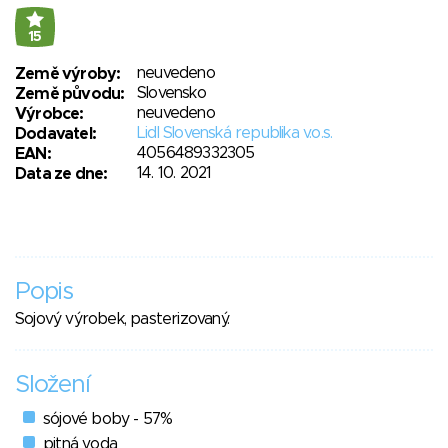
15
neuvedeno
Země výroby:
Slovensko
Země původu:
neuvedeno
Výrobce:
Lidl Slovenská republika v.o.s.
Dodavatel:
4056489332305
EAN:
14. 10. 2021
Data ze dne:
Popis
Sojový výrobek, pasterizovaný.
Složení
sójové boby - 57%
pitná voda