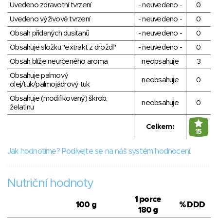
Uvedeno zdravotní tvrzení
- neuvedeno -
0
Uvedeno výživové tvrzení
- neuvedeno -
0
Obsah přidaných dusitanů
- neuvedeno -
0
Obsahuje složku "extrakt z droždí"
- neuvedeno -
0
Obsah blíže neurčeného aroma
neobsahuje
3
Obsahuje palmový
neobsahuje
0
olej/tuk/palmojádrový tuk
Obsahuje (modifikovaný) škrob,
neobsahuje
0
želatinu
Celkem:
15
Jak hodnotíme? Podívejte se na náš systém hodnocení.
Nutriční hodnoty
1 porce
100 g
% DDD
180 g