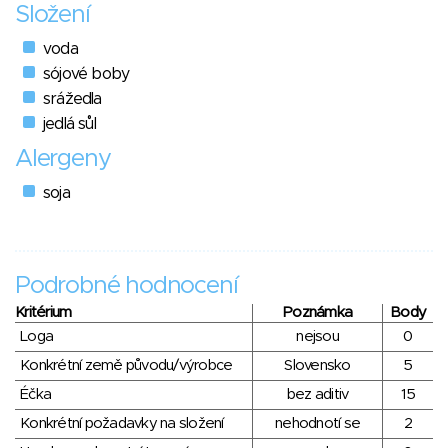
Složení
voda
sójové boby
srážedla
jedlá sůl
Alergeny
soja
Podrobné hodnocení
Kritérium
Poznámka
Body
Loga
nejsou
0
Konkrétní země původu/výrobce
Slovensko
5
Éčka
bez aditiv
15
Konkrétní požadavky na složení
nehodnotí se
2