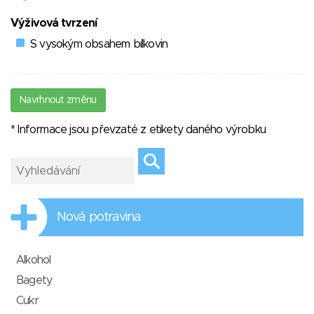
Výživová tvrzení
S vysokým obsahem bílkovin
Navrhnout změnu
* Informace jsou převzaté z etikety daného výrobku
Nová potravina
Alkohol
Bagety
Cukr