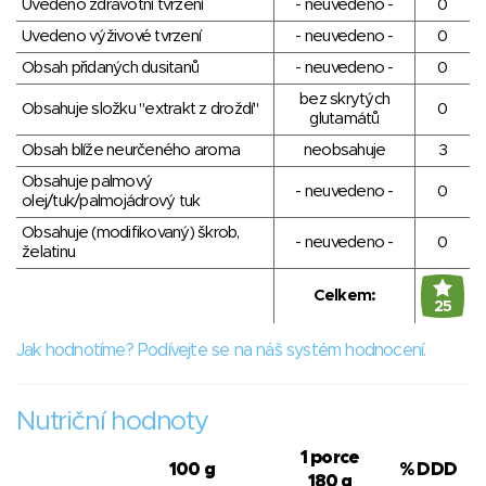
Uvedeno zdravotní tvrzení
- neuvedeno -
0
Uvedeno výživové tvrzení
- neuvedeno -
0
Obsah přidaných dusitanů
- neuvedeno -
0
bez skrytých
Obsahuje složku "extrakt z droždí"
0
glutamátů
Obsah blíže neurčeného aroma
neobsahuje
3
Obsahuje palmový
- neuvedeno -
0
olej/tuk/palmojádrový tuk
Obsahuje (modifikovaný) škrob,
- neuvedeno -
0
želatinu
Celkem:
25
Jak hodnotíme? Podívejte se na náš systém hodnocení.
Nutriční hodnoty
1 porce
100 g
% DDD
180 g