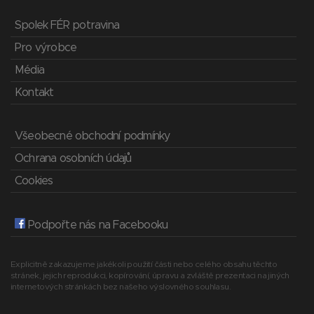
Spolek FÉR potravina
Pro výrobce
Média
Kontakt
Všeobecné obchodní podmínky
Ochrana osobních údajů
Cookies
Podpořte nás na Facebooku
Explicitně zakazujeme jakékoli použití části nebo celého obsahu těchto
stránek, jejich reprodukci, kopírování, úpravu a zvláště prezentaci na jiných
internetových stránkách bez našeho výslovného souhlasu.