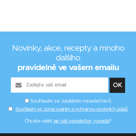
Novinky, akce, recepty a mnoho
dalšího
pravidelně ve vašem emailu
Souhlasím se zasíláním newsletterů
Souhlasím se zpracováním a ochranou osobních údajů
Chcete vidět
jak náš newsletter vypadá
?