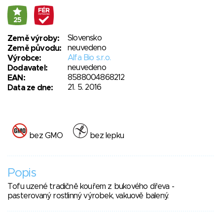
25
Slovensko
Země výroby:
neuvedeno
Země původu:
Alfa Bio s.r.o.
Výrobce:
neuvedeno
Dodavatel:
8588004868212
EAN:
21. 5. 2016
Data ze dne:
bez GMO
bez lepku
Popis
Tofu uzené tradičně kouřem z bukového dřeva -
pasterovaný rostlinný výrobek, vakuově balený.