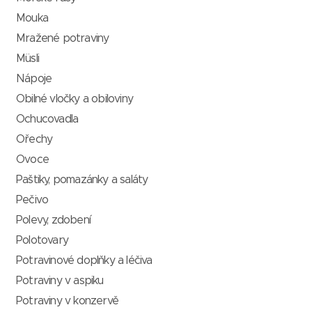
Mouka
Mražené potraviny
Müsli
Nápoje
Obilné vločky a obiloviny
Ochucovadla
Ořechy
Ovoce
Paštiky, pomazánky a saláty
Pečivo
Polevy, zdobení
Polotovary
Potravinové doplňky a léčiva
Potraviny v aspiku
Potraviny v konzervě