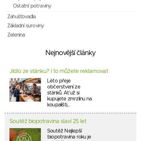
Ostatní potraviny
Zahušťovadla
Základní suroviny
Zelenina
Nejnovější články
Jídlo ze stánku? I to můžete reklamovat
Léto přeje
občerstvení ze
stánků. Ať už si
kupujete zmrzlinu na
koupališti,…
Soutěž biopotravina slaví 25 let
Soutěž Nejlepší
biopotravina roku je