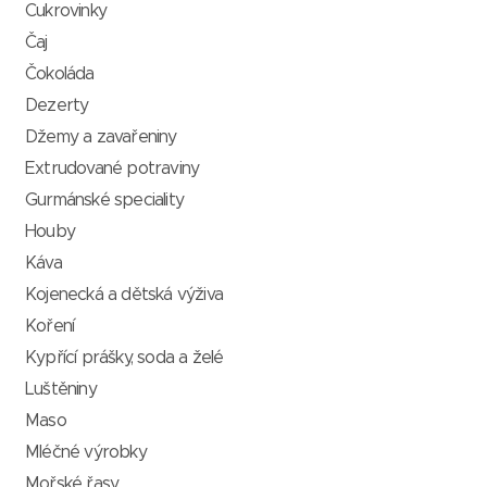
Cukrovinky
Čaj
Čokoláda
Dezerty
Džemy a zavařeniny
Extrudované potraviny
Gurmánské speciality
Houby
Káva
Kojenecká a dětská výživa
Koření
Kypřící prášky, soda a želé
Luštěniny
Maso
Mléčné výrobky
Mořské řasy