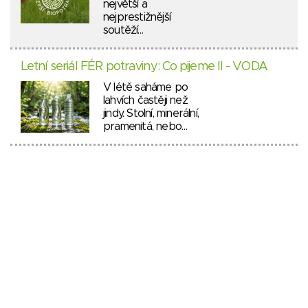
největší a
nejprestižnější
soutěží…
Letní seriál FÉR potraviny: Co pijeme II - VODA
V létě saháme po
lahvích častěji než
jindy. Stolní, minerální,
pramenitá, nebo…