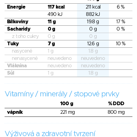
Energie
117 kcal
211 kcal
6 %
490 kJ
882 kJ
Bílkoviny
11 g
19.8 g
17 %
Sacharidy
0 g
0 g
0 %
z toho cukry
0 g
0 g
Tuky
7 g
12.6 g
10 %
nasycené
1 g
1.8 g
nenasycené
neuvedeno
neuvedeno
Vláknina
neuvedeno
neuvedeno
Sůl
1 g
1.8 g
Vitamíny / minerály / stopové prvky
100 g
% DDD
vápník
221 mg
800 mg
Výživová a zdravotní tvrzení