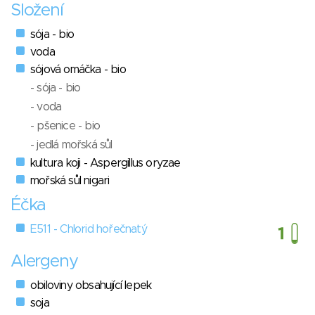
Složení
sója - bio
voda
sójová omáčka - bio
- sója - bio
- voda
- pšenice - bio
- jedlá mořská sůl
kultura koji - Aspergillus oryzae
mořská sůl nigari
Éčka
E511 - Chlorid hořečnatý
Alergeny
obiloviny obsahující lepek
soja