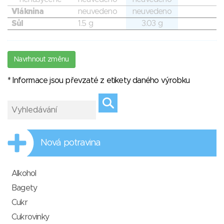
Vláknina
neuvedeno
neuvedeno
Sůl
1.5 g
3.03 g
Navrhnout změnu
* Informace jsou převzaté z etikety daného výrobku
Nová potravina
Alkohol
Bagety
Cukr
Cukrovinky