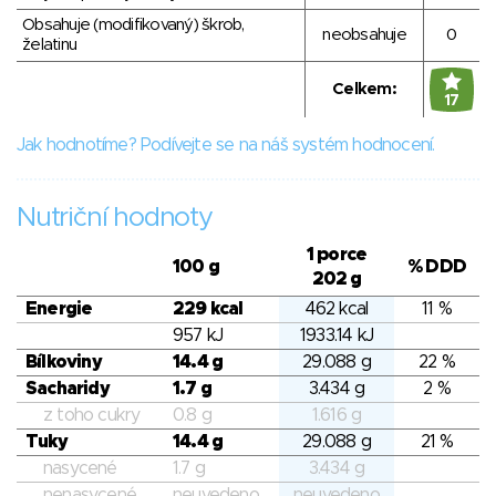
Obsahuje (modifikovaný) škrob,
neobsahuje
0
želatinu
Celkem:
17
Jak hodnotíme? Podívejte se na náš systém hodnocení.
Nutriční hodnoty
1 porce
100 g
% DDD
202 g
Energie
229 kcal
462 kcal
11 %
957 kJ
1933.14 kJ
Bílkoviny
14.4 g
29.088 g
22 %
Sacharidy
1.7 g
3.434 g
2 %
z toho cukry
0.8 g
1.616 g
Tuky
14.4 g
29.088 g
21 %
nasycené
1.7 g
3.434 g
nenasycené
neuvedeno
neuvedeno