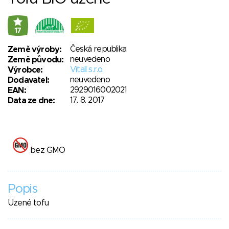
17
Česká republika
Země výroby:
neuvedeno
Země původu:
Vitall s.r.o.
Výrobce:
neuvedeno
Dodavatel:
2929016002021
EAN:
17. 8. 2017
Data ze dne:
bez GMO
Popis
Uzené tofu