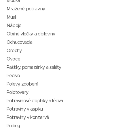
Mouka
Mražené potraviny
Müsli
Nápoje
Obilné vločky a obiloviny
Ochucovadla
Ořechy
Ovoce
Paštiky, pomazánky a saláty
Pečivo
Polevy, zdobení
Polotovary
Potravinové doplňky a léčiva
Potraviny v aspiku
Potraviny v konzervě
Puding