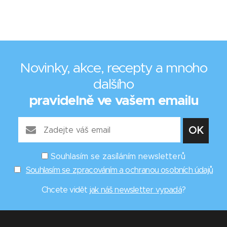
Novinky, akce, recepty a mnoho
dalšího
pravidelně ve vašem emailu
Souhlasím se zasíláním newsletterů
Souhlasím se zpracováním a ochranou osobních údajů
Chcete vidět
jak náš newsletter vypadá
?