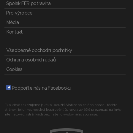
Spolek FÉR potravina
Pro výrobce
Média
Kontakt
Všeobecné obchodní podmínky
Ochrana osobních údajů
Cookies
Podpořte nás na Facebooku
Explicitně zakazujeme jakékoli použití části nebo celého obsahu těchto
stránek, jejich reprodukci, kopírování, úpravu a zvláště prezentaci na jiných
internetových stránkách bez našeho výslovného souhlasu.