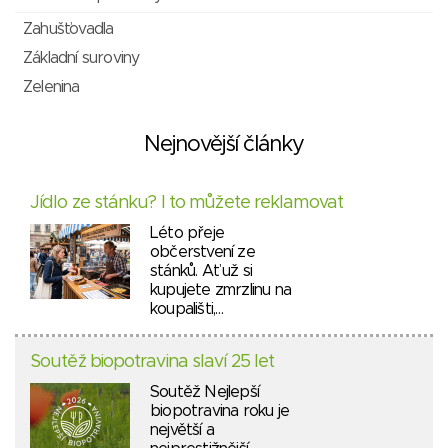
Zahušťovadla
Základní suroviny
Zelenina
Nejnovější články
Jídlo ze stánku? I to můžete reklamovat
Léto přeje
občerstvení ze
stánků. Ať už si
kupujete zmrzlinu na
koupališti,…
Soutěž biopotravina slaví 25 let
Soutěž Nejlepší
biopotravina roku je
největší a