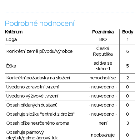
Podrobné hodnocení
Kritérium
Poznámka
Body
Loga
BIO
1
Česká
Konkrétní země původu/výrobce
6
Republika
aditiva se
Éčka
5
skóre 1
Konkrétní požadavky na složení
nehodnotí se
2
Uvedeno zdravotní tvrzení
- neuvedeno -
0
Uvedeno výživové tvrzení
- neuvedeno -
0
Obsah přidaných dusitanů
- neuvedeno -
0
Obsahuje složku "extrakt z droždí"
- neuvedeno -
0
Obsah blíže neurčeného aroma
není
3
Obsahuje palmový
neobsahuje
0
olej/tuk/palmojádrový tuk