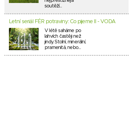
nejprestižnější
soutěží…
Letní seriál FÉR potraviny: Co pijeme II - VODA
V létě saháme po
lahvích častěji než
jindy. Stolní, minerální,
pramenitá, nebo…