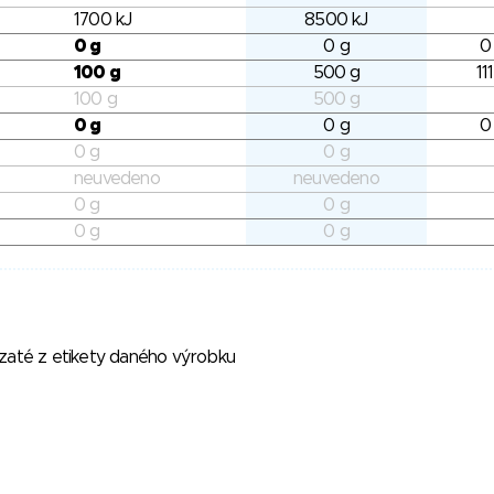
1700 kJ
8500 kJ
0 g
0 g
0
100 g
500 g
11
100 g
500 g
0 g
0 g
0
0 g
0 g
neuvedeno
neuvedeno
0 g
0 g
0 g
0 g
vzaté z etikety daného výrobku