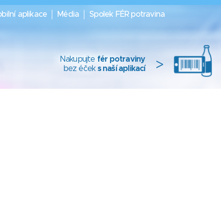
bilní aplikace
Média
Spolek FÉR potravina
Nakupujte
fér potraviny
>
bez éček
s naší aplikací