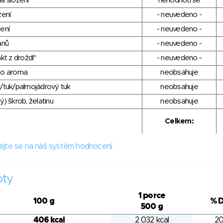
a složení
nehodnotí se
zení
- neuvedeno -
ení
- neuvedeno -
anů
- neuvedeno -
kt z droždí"
- neuvedeno -
ho aroma
neobsahuje
/tuk/palmojádrový tuk
neobsahuje
) škrob, želatinu
neobsahuje
Celkem:
ejte se na náš systém hodnocení.
oty
1 porce
100 g
% 
500 g
406 kcal
2 032 kcal
20