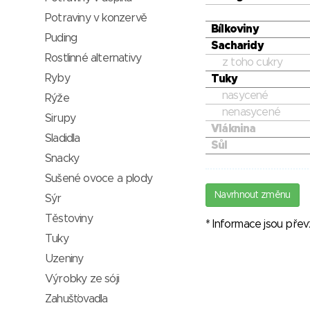
Potraviny v konzervě
Bílkoviny
Puding
Sacharidy
Rostlinné alternativy
z toho cukry
Ryby
Tuky
nasycené
Rýže
nenasycené
Sirupy
Vláknina
Sladidla
Sůl
Snacky
Sušené ovoce a plody
Navrhnout změnu
Sýr
Těstoviny
* Informace jsou pře
Tuky
Uzeniny
Výrobky ze sóji
Zahušťovadla