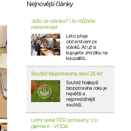
Nejnovější články
Jídlo ze stánku? I to můžete
reklamovat
Léto přeje
občerstvení ze
stánků. Ať už si
kupujete zmrzlinu na
koupališti,…
Soutěž biopotravina slaví 25 let
Soutěž Nejlepší
biopotravina roku je
největší a
nejprestižnější
soutěží…
Letní seriál FÉR potraviny: Co
pijeme II - VODA