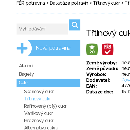
FÉR potravina
>
Databáze potravin
>
Třtinový cukr
> Tř
Třtinový cu
Nová potravina
20
neu
Země výroby:
Alkohol
neu
Země původu:
Bagety
neu
Výrobce:
Pová
Dodavatel:
Cukr
477
EAN:
Skořicový cukr
15. 
Data ze dne:
Třtinový cukr
Rafinovaný (bílý) cukr
Vanilkový cukr
Hroznový cukr
Alternativa cukru