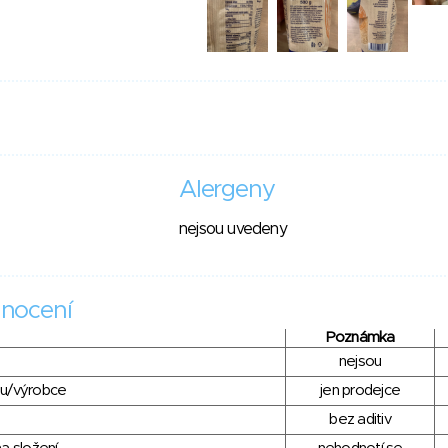
Alergeny
nejsou uvedeny
nocení
Poznámka
nejsou
du/výrobce
jen prodejce
bez aditiv