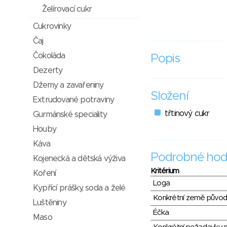
Želírovací cukr
Cukrovinky
Čaj
Čokoláda
Popis
Dezerty
Džemy a zavařeniny
Složení
Extrudované potraviny
třtinový cukr
Gurmánské speciality
Houby
Káva
Podrobné hod
Kojenecká a dětská výživa
Kritérium
Koření
Loga
Kypřící prášky, soda a želé
Konkrétní země půvo
Luštěniny
Éčka
Maso