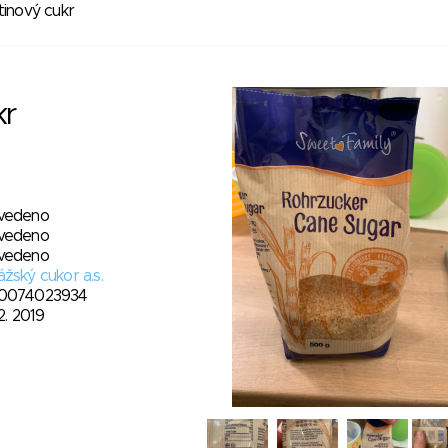
tinový cukr
kr
vedeno
vedeno
vedeno
žský cukor a.s.
0074023934
12. 2019