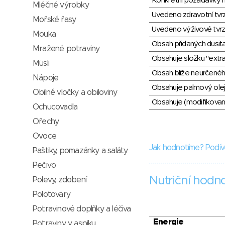
Konkrétní požadavky n
Mléčné výrobky
Uvedeno zdravotní tvr
Mořské řasy
Uvedeno výživové tvrz
Mouka
Obsah přidaných dusit
Mražené potraviny
Obsahuje složku "extra
Müsli
Obsah blíže neurčené
Nápoje
Obsahuje palmový olej
Obilné vločky a obiloviny
Obsahuje (modifikovaný
Ochucovadla
Ořechy
Ovoce
Jak hodnotíme? Podív
Paštiky, pomazánky a saláty
Pečivo
Nutriční hodn
Polevy, zdobení
Polotovary
Potravinové doplňky a léčiva
Energie
Potraviny v aspiku