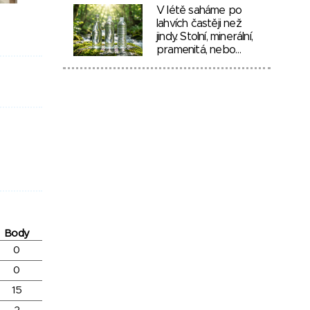
V létě saháme po
lahvích častěji než
jindy. Stolní, minerální,
pramenitá, nebo…
Body
0
0
15