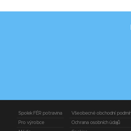
Spolek FÉR potravina
Všeobecné obchodní podmí
Pro výrobce
Ochrana osobních údajů