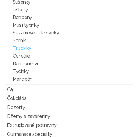
Sušenky
Piškoty
Bonbóny
Müsli tyčinky
Sezamové cukrovinky
Perník
Trubičky
Cereálie
Bonboniéra
Tyčinky
Marcipán
Čaj
Čokoláda
Dezerty
Džemy a zavařeniny
Extrudované potraviny
Gurmánské speciality