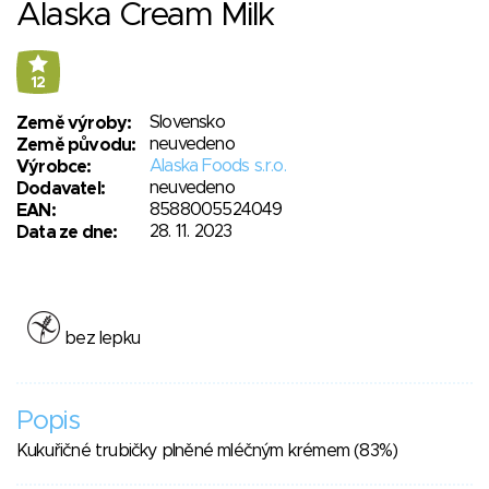
Alaska Cream Milk
12
Slovensko
Země výroby:
neuvedeno
Země původu:
Alaska Foods s.r.o.
Výrobce:
neuvedeno
Dodavatel:
8588005524049
EAN:
28. 11. 2023
Data ze dne:
bez lepku
Popis
Kukuřičné trubičky plněné mléčným krémem (83%)