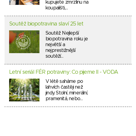
kupujete zmrzlinu na
koupališti,…
Soutěž biopotravina slaví 25 let
Soutěž Nejlepší
biopotravina roku je
největší a
nejprestižnější
soutěží…
Letní seriál FÉR potraviny: Co pijeme II - VODA
V létě saháme po
lahvích častěji než
jindy. Stolní, minerální,
pramenitá, nebo…