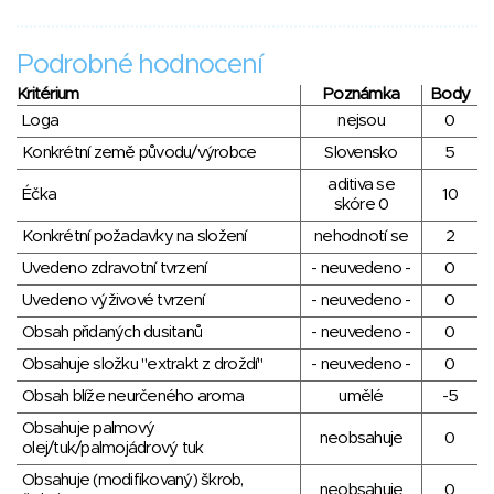
Podrobné hodnocení
Kritérium
Poznámka
Body
Loga
nejsou
0
Konkrétní země původu/výrobce
Slovensko
5
aditiva se
Éčka
10
skóre 0
Konkrétní požadavky na složení
nehodnotí se
2
Uvedeno zdravotní tvrzení
- neuvedeno -
0
Uvedeno výživové tvrzení
- neuvedeno -
0
Obsah přidaných dusitanů
- neuvedeno -
0
Obsahuje složku "extrakt z droždí"
- neuvedeno -
0
Obsah blíže neurčeného aroma
umělé
-5
Obsahuje palmový
neobsahuje
0
olej/tuk/palmojádrový tuk
Obsahuje (modifikovaný) škrob,
neobsahuje
0