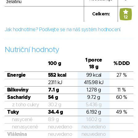
želatinu
Celkem:
12
Jak hodnotíme? Podívejte se na náš systém hodnocení.
Nutriční hodnoty
1 porce
100 g
% DDD
18 g
Energie
552 kcal
99 kcal
27 %
2311 kJ
415.98 kJ
Bílkoviny
7.1 g
1.278 g
11 %
Sacharidy
54 g
9.72 g
60 %
z toho cukry
30.2 g
5.436 g
Tuky
34.4 g
6.192 g
49 %
nasycené
8.9 g
1.602 g
nenasycené
neuvedeno
neuvedeno
Vláknina
neuvedeno
neuvedeno