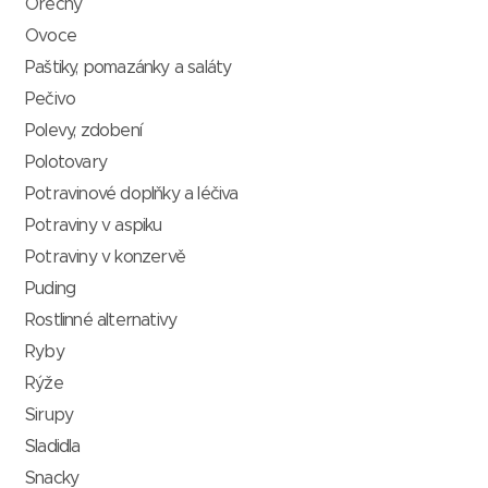
Ořechy
Ovoce
Paštiky, pomazánky a saláty
Pečivo
Polevy, zdobení
Polotovary
Potravinové doplňky a léčiva
Potraviny v aspiku
Potraviny v konzervě
Puding
Rostlinné alternativy
Ryby
Rýže
Sirupy
Sladidla
Snacky