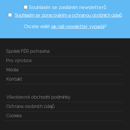
Souhlasím se zasíláním newsletterů
Souhlasím se zpracováním a ochranou osobních údajů
Chcete vidět
jak náš newsletter vypadá
?
Spolek FÉR potravina
Pro výrobce
Média
Kontakt
Všeobecné obchodní podmínky
Ochrana osobních údajů
Cookies