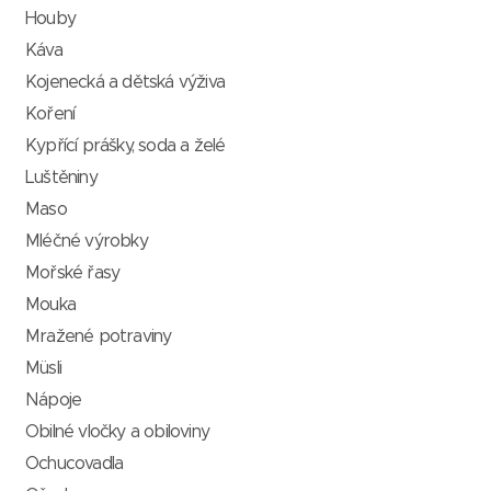
Houby
Káva
Kojenecká a dětská výživa
Koření
Kypřící prášky, soda a želé
Luštěniny
Maso
Mléčné výrobky
Mořské řasy
Mouka
Mražené potraviny
Müsli
Nápoje
Obilné vločky a obiloviny
Ochucovadla