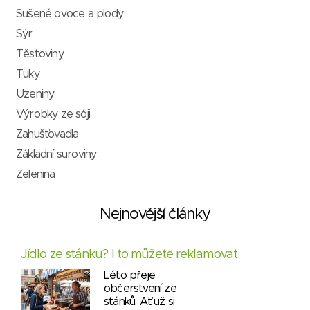
Sušené ovoce a plody
Sýr
Těstoviny
Tuky
Uzeniny
Výrobky ze sóji
Zahušťovadla
Základní suroviny
Zelenina
Nejnovější články
Jídlo ze stánku? I to můžete reklamovat
Léto přeje
občerstvení ze
stánků. Ať už si