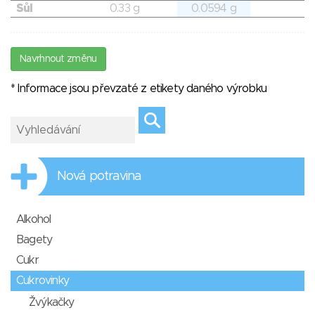
Sůl
0.33 g
0.0594 g
Navrhnout změnu
* Informace jsou převzaté z etikety daného výrobku
Nová potravina
Alkohol
Bagety
Cukr
Cukrovinky
Žvýkačky