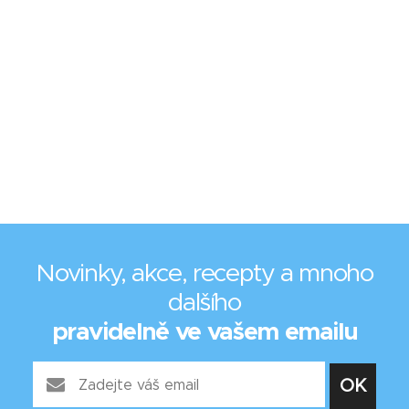
Novinky, akce, recepty a mnoho
dalšího
pravidelně ve vašem emailu