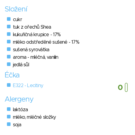
Složení
cukr
tuk z ořechů Shea
kukuřičná krupice - 17%
mléko odstředěné sušené - 17%
sušená syrovátka
aroma - mléčná, vanilin
jedlá sůl
Éčka
E322 - Lecitiny
Alergeny
laktóza
mléko, mléčné složky
soja