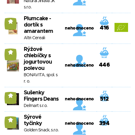
Natural Jihlava JK
s.r.o.
Plumcake -
11
dortík s
416
nehodnoceno
amarantem
Altri Cereali
Rýžové
11
chlebíčky s
jogurtovou
446
nehodnoceno
polevou
BONAVITA, spol. s
r. o.
Sušenky
11
Fingers Deans
512
nehodnoceno
Delmart s.r.o.
Sýrové
11
tyčinky
394
nehodnoceno
Golden Snack, s.r.o.