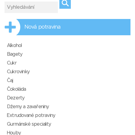
Nová potravina
Alkohol
Bagety
Cukr
Cukrovinky
Čaj
Čokoláda
Dezerty
Džemy a zavařeniny
Extrudované potraviny
Gurmánské speciality
Houby