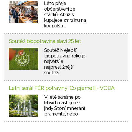
Léto přeje
občerstvení ze
stánků. Ať už si
kupujete zmrzlinu na
koupališti,…
Soutěž biopotravina slaví 25 let
Soutěž Nejlepší
biopotravina roku je
největší a
nejprestižnější
soutěží…
Letní seriál FÉR potraviny: Co pijeme II - VODA
V létě saháme po
lahvích častěji než
jindy. Stolní, minerální,
pramenitá, nebo…