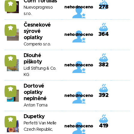
Corn Tortillas
10
278
nehodnoceno
Nuevoprogreso
s.r.o.
Česnekové
10
sýrové
364
nehodnoceno
oplatky
Comperio s.r.o.
Dlouhé
10
piškoty
382
nehodnoceno
Lidl Stiftung & Co.
KG
Dortové
10
oplatky
392
nehodnoceno
neplněné
Anton Toma
Dupetky
10
Perfetti Van Melle
419
nehodnoceno
Czech Republic,