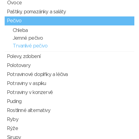
Ovoce
Paštiky, pomazánky a saláty
Pečivo
Chleba
Jemné pečivo
Trvanlivé pečivo
Polevy, zdobení
Polotovary
Potravinové doplňky a léčiva
Potraviny v aspiku
Potraviny v konzervě
Puding
Rostlinné alternativy
Ryby
Rýže
Sirupy