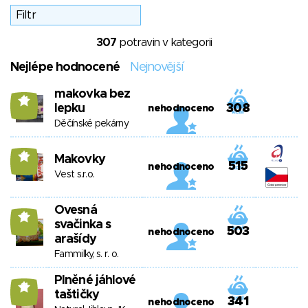
307
potravin v kategorii
Nejlépe hodnocené
Nejnovější
makovka bez
11
lepku
308
nehodnoceno
Děčínské pekárny
11
Makovky
515
nehodnoceno
Vest s.r.o.
Ovesná
11
svačinka s
503
nehodnoceno
arašídy
Fammilky, s. r. o.
Plněné jáhlové
11
taštičky
341
nehodnoceno