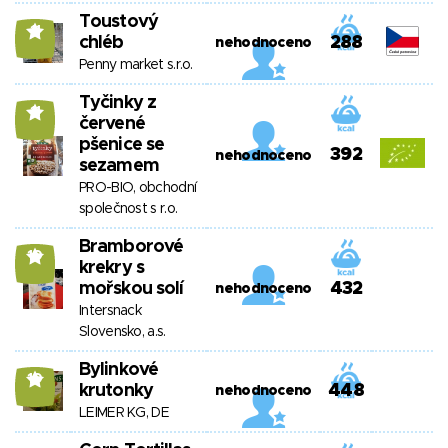
Toustový
11
chléb
288
nehodnoceno
Penny market s.r.o.
Tyčinky z
11
červené
pšenice se
392
nehodnoceno
sezamem
PRO-BIO, obchodní
společnost s r.o.
Bramborové
10
krekry s
mořskou solí
432
nehodnoceno
Intersnack
Slovensko, a.s.
Bylinkové
10
krutonky
448
nehodnoceno
LEIMER KG, DE