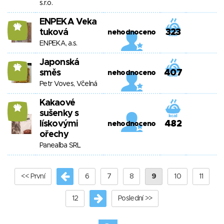
s.r.o.
ENPEKA Veka
10
tuková
323
nehodnoceno
ENPEKA, a.s.
Japonská
10
směs
407
nehodnoceno
Petr Voves, Včelná
Kakaové
10
sušenky s
lískovými
482
nehodnoceno
ořechy
Panealba SRL
<< První
6
7
8
9
10
11
12
Poslední >>