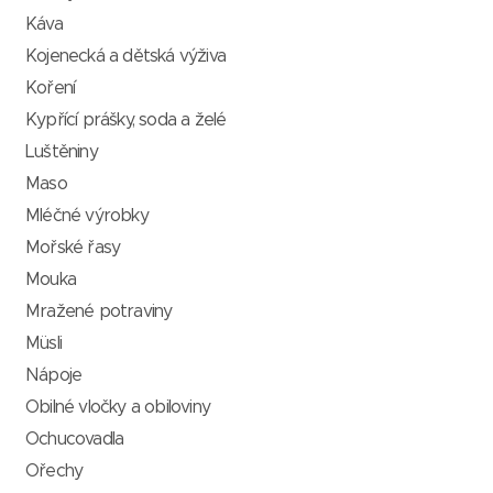
Káva
Kojenecká a dětská výživa
Koření
Kypřící prášky, soda a želé
Luštěniny
Maso
Mléčné výrobky
Mořské řasy
Mouka
Mražené potraviny
Müsli
Nápoje
Obilné vločky a obiloviny
Ochucovadla
Ořechy