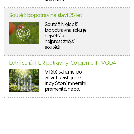
Soutěž biopotravina slaví 25 let
Soutěž Nejlepší
biopotravina roku je
největší a
nejprestižnější
soutěží…
Letní seriál FÉR potraviny: Co pijeme II - VODA
V létě saháme po
lahvích častěji než
jindy. Stolní, minerální,
pramenitá, nebo…