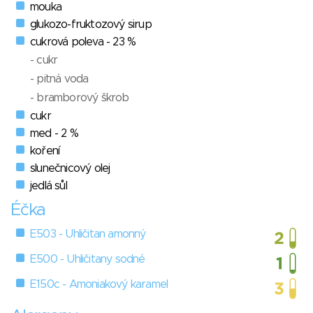
mouka
glukozo-fruktozový sirup
cukrová poleva - 23 %
- cukr
- pitná voda
- bramborový škrob
cukr
med - 2 %
koření
slunečnicový olej
jedlá sůl
Éčka
E503 - Uhličitan amonný
E500 - Uhličitany sodné
E150c - Amoniakový karamel