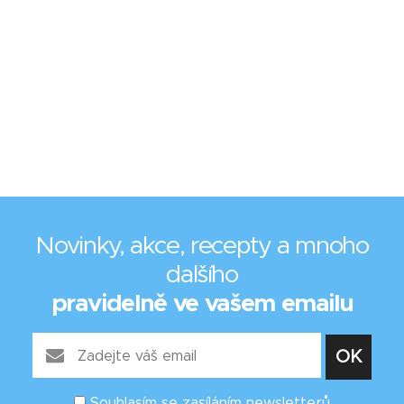
Novinky, akce, recepty a mnoho
dalšího
pravidelně ve vašem emailu
Souhlasím se zasíláním newsletterů