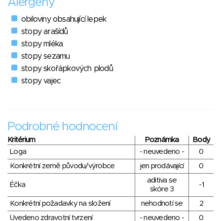
Alergeny
obiloviny obsahující lepek
stopy arašídů
stopy mléka
stopy sezamu
stopy skořápkových plodů
stopy vajec
Podrobné hodnocení
Kritérium
Poznámka
Body
Loga
- neuvedeno -
0
Konkrétní země původu/výrobce
jen prodávající
0
aditiva se
Éčka
-1
skóre 3
Konkrétní požadavky na složení
nehodnotí se
2
Uvedeno zdravotní tvrzení
- neuvedeno -
0