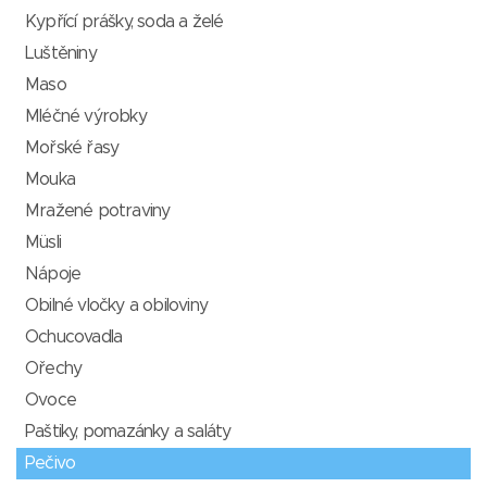
Kypřící prášky, soda a želé
Luštěniny
Maso
Mléčné výrobky
Mořské řasy
Mouka
Mražené potraviny
Müsli
Nápoje
Obilné vločky a obiloviny
Ochucovadla
Ořechy
Ovoce
Paštiky, pomazánky a saláty
Pečivo