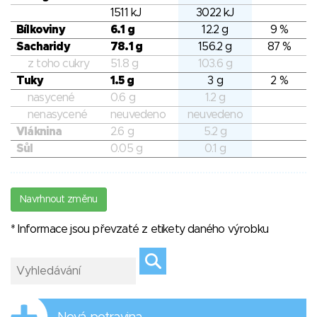
1511 kJ
3022 kJ
Bílkoviny
6.1 g
12.2 g
9 %
Sacharidy
78.1 g
156.2 g
87 %
z toho cukry
51.8 g
103.6 g
Tuky
1.5 g
3 g
2 %
nasycené
0.6 g
1.2 g
nenasycené
neuvedeno
neuvedeno
Vláknina
2.6 g
5.2 g
Sůl
0.05 g
0.1 g
Navrhnout změnu
* Informace jsou převzaté z etikety daného výrobku