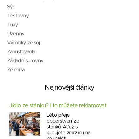
Sýr
Těstoviny
Tuky
Uzeniny
Výrobky ze sóji
Zahušťovadla
Základní suroviny
Zelenina
Nejnovější články
Jídlo ze stánku? I to můžete reklamovat
Léto přeje
občerstvení ze
stánků. Ať už si
kupujete zmrzlinu na
koupališti,…