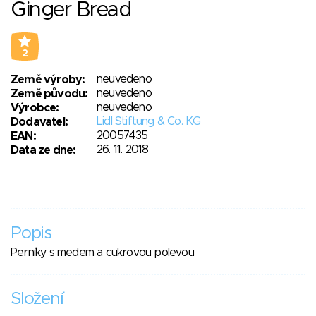
Ginger Bread
2
neuvedeno
Země výroby:
neuvedeno
Země původu:
neuvedeno
Výrobce:
Lidl Stiftung & Co. KG
Dodavatel:
20057435
EAN:
26. 11. 2018
Data ze dne:
Popis
Perníky s medem a cukrovou polevou
Složení