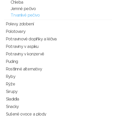
Chleba
Jemné pečivo
Trvanlivé pečivo
Polevy, zdobení
Polotovary
Potravinové doplňky a léčiva
Potraviny v aspiku
Potraviny v konzervě
Puding
Rostlinné alternativy
Ryby
Rýže
Sirupy
Sladidla
Snacky
Sušené ovoce a plody