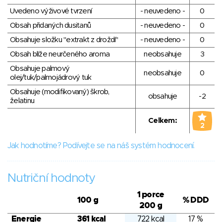
Uvedeno výživové tvrzení
- neuvedeno -
0
Obsah přidaných dusitanů
- neuvedeno -
0
Obsahuje složku "extrakt z droždí"
- neuvedeno -
0
Obsah blíže neurčeného aroma
neobsahuje
3
Obsahuje palmový
neobsahuje
0
olej/tuk/palmojádrový tuk
Obsahuje (modifikovaný) škrob,
obsahuje
-2
želatinu
Celkem:
2
Jak hodnotíme? Podívejte se na náš systém hodnocení.
Nutriční hodnoty
1 porce
100 g
% DDD
200 g
Energie
361 kcal
722 kcal
17 %